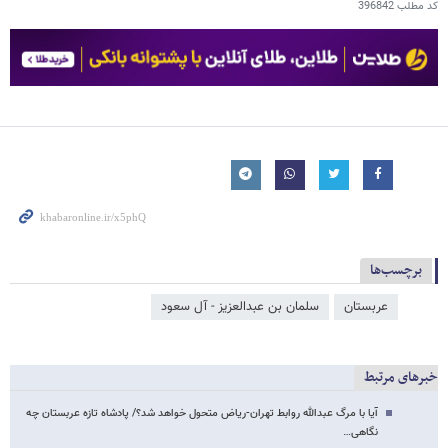
کد مطلب
396842
برچسب‌ها
عربستان
سلمان‌ بن‌ عبدالعزیز - آل سعود
خبرهای مرتبط
آیا با مرگ عبدالله روابط تهران-ریاض متحول خواهد شد؟/ پادشاه تازه عربستان چه
نگاهی…