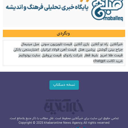
وبگردی
خبرآنلاین
راه نو آنلاین
بازی آنلاین
قیمت تلویزیون سونی
مبل مینیمال
جراح بینی گوشتی
پرشین هتل
قیمت آهن فولاد ایرانیان
اعتبارسنجی بانکی
قیمت طلا امروز
بلیط قطار
شرکت رادوکو
قیمت پروفیل
سایت یوتوتایمز
خرید اکانت chatgpt
نسخه دسکتاپ
تمامی حقوق این سایت برای خبرآنلاین محفوظ است. نقل مطالب با ذکر منبع بلامانع است.
Copyright © 2025 khabaronline News Agancy, All rights reserved