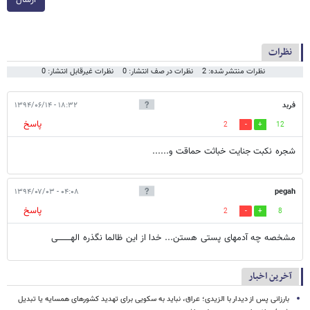
نظرات
نظرات منتشر شده: 2
نظرات در صف انتشار: 0
نظرات غیرقابل انتشار: 0
فربد
۱۸:۳۲ - ۱۳۹۴/۰۶/۱۴
پاسخ
2
12
شجره نکبت جنایت خباثت حماقت و......
۰۴:۰۸ - ۱۳۹۴/۰۷/۰۳
pegah
پاسخ
2
8
مشخصه چه آدمهای پستی هستن... خدا از این ظالما نگذره الهـــــــــی
آخرین اخبار
بارزانی پس از دیدار با الزیدی؛ عراق، نباید به سکویی برای تهدید کشورهای همسایه یا تبدیل