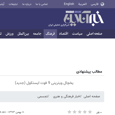
فارسی
العربية
English
تماس با ما
درباره ما
تبلیغات
آرشی
صفحه اصلی
سیاست
اقتصاد
فرهنگ
جامعه
بین‌الملل
ورزش
تا
مطالب پیشنهادی
یخچال ویترینی 9 فوت ایستکول (جدید)
صفحه اصلی
اخبار فرهنگی و هنری
تجسمی
۱۱ بهمن ۱۳۹۳ - ۰۸:۵۸
۰ نفر