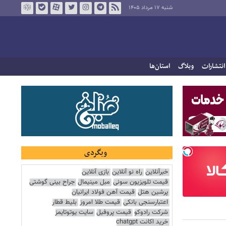
شنبه ۱۷ مرداد ۱۴۰۵
انتشارات
وبلاگ
استان‌ها
وبگردی
خبرآنلاین
راه نو آنلاین
بازی آنلاین
قیمت تلویزیون سونی
مبل مینیمال
جراح بینی گوشتی
پرشین هتل
قیمت آهن فولاد ایرانیان
اعتبارسنجی بانکی
قیمت طلا امروز
بلیط قطار
شرکت رادوکو
قیمت پروفیل
سایت یوتوتایمز
خرید اکانت chatgpt