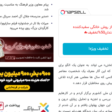
پیام معاون وزیر فرهنگ به مناسبت روز 
شد
«مدیر مدرسه» جلال آل احمد سریال م
میراث بلا تار در جشنواره فیلم سارایوو
 از روش خانگی سفیدکننده
کارگردان بزرگ روی پرده می‌رود
دان50%تخفیف🔥
تخفیف ویژه!
ختی» می تواند به عنوان یک الگو برای
این که این آثار معرف یک شخصیت معاصر
 کسی که سال ها معلمی هنر کرده تلاش
 پیش روی مخاطبان قرار دهد.»
ره‌های تختی، قهرمان ملی کشورم برگزار کردم و در کار‌هایم
 بررسی و تجزیه و تحلیل زوایای درون و
ین جهان پهلوان یافتم و بر آن شدم از
ازم برای بیان دیدگاه هنری‌ام نسبت به