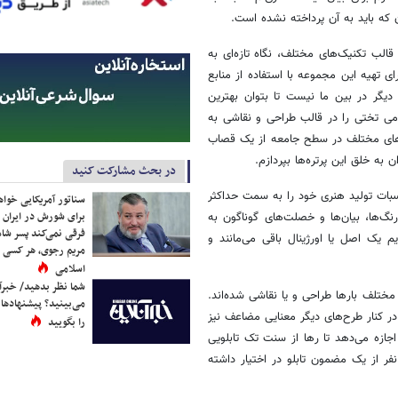
که باید به آن پرداخته نشده است.
الب تکنیک‌های مختلف، نگاه تازه‌ای به
ای تهیه این مجموعه با استفاده از منابع
دیگر در بین ما نیست تا بتوان بهترین
ردمی تختی را در قالب طراحی و نقاشی به
ان‌های مختلف در سطح جامعه از یک قصاب
 به خلق این پرتره‌ها بپردازم.
در بحث مشارکت کنید
سبات تولید هنری خود را به سمت حداکثر
سناتور آمریکایی خواه
برای شورش در ایران 
نگ‌ها، بیان‌ها و خصلت‌های گوناگون به
فرقی نمی‌کند پسر شاه 
‌پذیری هر چه بیشتر سوق دهم. ولی هر کدام از طراحی و نقاشی‎‌هایم یک اصل یا اورژینال باقی می‌مانند و
مریم رجوی، هر کسی 
اسلامی
شما نظر بدهید/ خبرآن
 مختلف بار‌ها طراحی و یا نقاشی شده‌اند.
می‌بینید؟ پیشنهادها 
ر کنار طرح‌های دیگر معنایی مضاعف نیز
را بگویید
ازه می‌دهد تا‌‌ رها از سنت تک تابلویی
 نفر از یک مضمون تابلو در اختیار داشته