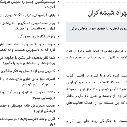
بیست‌ویکمین جشنواره نمایش عروسکی
آغاز شد
پایان فیلمبرداری «پدر سنگ»/ روایتی ا
پیام محمدمهدی عسگرپور، مدیرعامل خا
هلوان تختی» با حضور جواد مجابی برگزار
ایران، به مناسبت روز خبرنگار
روز خبرنگار یا روز خمودگی!
سوسن پرور: تلویزیون به جای اهالی‌اش
آورد که نه دلسوزش هستند و نه تعصب
با مراسم رونمایی از کتاب «صد پرتره از جهان
شما نظر بدهید/ خبرآنلاین را چگونه می‌
۱ بهمن جمعی از هنرمندان و مسئولان به گالری ایده رفتند تا در آن حضور داشته
پیشنهادها و انتقادهای خود را بگویید
کامرون پس از ۲۱ سال به فکر واگذاری «آواتار» افتاد
ه ایده داد و با اشاره به انتشار کتاب
اعتراف تلخ خالق «بازی تاج‌وتخت»؛ با 
جهان پهلوان تختی گفت: «پس از این که سال گذشته کتاب « ۱۰۰ آگهی تبلیغاتی دهه ۲۰ تا ۵۰» را به همت و گردآوری
دست‌وپنجه نرم کرده‌ام
جهان پهلوان تختی» بهزاد شیشه‌گران دومین کتاب از این مجموعه
«ناتاشا» دوباره به تلویزیون می‌آید؛ رویا
ثر جدا از جنبه‌های هنری که دارد، بخاطر
«روشنایی شب»
 که این مسئله نیز از اهداف فعالیت‌های
عیادت مدیرعامل خانه موسیقی و جمعی 
فرهنگی از ایرج
اکران و نقد «کریستوفرها» در سینماتک 
شست به چگونگی روند خلق این آثار و
ایران