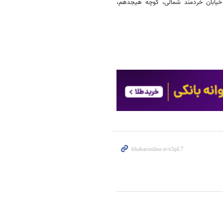
ن‌ در گالری ایده واقع در خیابان خردمند شمالی، کوچه هیجدهم،