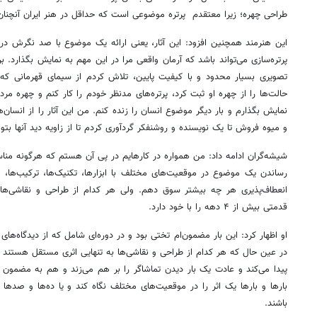
طراحی چهره؛ زیرا معتقدم پرتره موضوعی است که حداقل در هنر ایران آنچنان 
این هنرمند همچنین افزود: این آثار، یعنی ارائه یک موضوع با صد نگرش در ق
پرتره‌سازی می‌تواند باشد که آرمان واقعی مرا در این مهم به نمایش بگذارد. بر
تصویری بسیار محدود و با کیفیت پایین، تلاش کردم از سیمای قهرمانی که 
حالت‌ها را از چهره او ثبت کرد، پرتره‌های مدنظر خودم را کار کنم و چهره م
نمایش بگذارم و بار دیگر موضوع انسان را زنده کنم. من این آثار را از انس
و میوه فروش تا یک نویسنده و روشنفکر گردآوری کردم تا از زاویه دید آنها بتوان
شیشه‌گران ادامه داد: من همواره در کار‌هایم در پی آن هستم که هرگونه منا
رساندن یک موضوع در موقعیت‌های مختلف با ابزار‌ها، تکنیک‌ها، ترکیب‌ها، ر
انعطاف
قدمتی بیش از ۴ دهه را با خود دارد.
او اظهار کرد: این بار مضمون‌ام تختی بود و در دوره‌ای شامل که از دیدگاه‌های
در عین حال که هر کدام از طراحی و نقاشی‌ها به تنهایی اثری مستقل هستند د
پیدا می‌کند و عادت یک بار دیدن تماشاگر را بر هم می‌زند و هم به مضمون اج
بار‌ها و بار‌ها یک اثر را در موقعیت‌های مختلف نگاه کند و یا ده‌ها و صد‌ها
باشند.