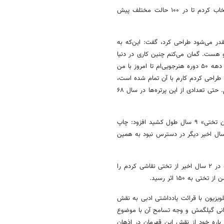
او افزود: تختی چهره خوشنام و پهلوان ملی ماست به همین دلیل او را انتخاب کردم تا در ۱۰۰ حالت مختلف پیش
ر می‌‏شود طراحی کرد، گفت: این‌که به
 هست. گمان می‌کنم چنین کاری در دنیا
نیز سابقه نداشته باشد. البته نگاه گون به گون (واریاسیون) به یک موضوع از دهه ۵۰ دوره هنرجویی‌ام تا امروز با من
طراحی کردم کارم با آن تمام شده است،
بلکه آن را آغازی دوباره برای کشف خودم و کشف موضوع مورد نظرم می‌دیدم. حتی تعدادی از این پرتره‌ها در سال ۶۸
شیشه‌گران با اشاره به این‌که کار روی آثار کتاب «یکصد پرتره از سیمای پهلوان تختی» ۹ سال طول کشید افزود: چاپ
اب در چند سال اخیر دیگر در دسترس نبود به همین
او همچنین گفت: پنجاه پرتره از کتاب چاپ اول تختی و پنجاه پرتره جدید که در ۲ سال اخیر از تختی نقاشی کردم را
یزیون با قرائت یادداشتی ادبی به نقش
خوانی گیلگمش و وجه تسامح آن با موضوع
باره خود از نقش این قهرمان در اذهان