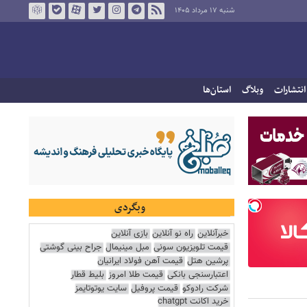
شنبه ۱۷ مرداد ۱۴۰۵
انتشارات
وبلاگ
استان‌ها
وبگردی
خبرآنلاین
راه نو آنلاین
بازی آنلاین
قیمت تلویزیون سونی
مبل مینیمال
جراح بینی گوشتی
پرشین هتل
قیمت آهن فولاد ایرانیان
اعتبارسنجی بانکی
قیمت طلا امروز
بلیط قطار
شرکت رادوکو
قیمت پروفیل
سایت یوتوتایمز
خرید اکانت chatgpt