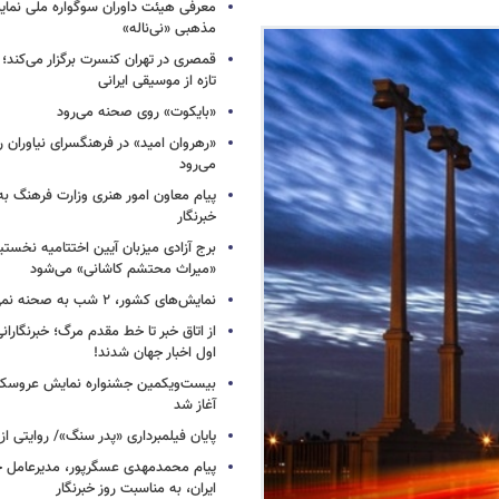
معرفی هیئت داوران سوگواره ملی نمای
مذهبی «نی‌ناله»
قمصری در تهران کنسرت برگزار می‌کند؛
تازه از موسیقی ایرانی
«بایکوت» روی صحنه می‌رود
«رهروان امید» در فرهنگسرای نیاوران
می‌رود
پیام معاون امور هنری وزارت فرهنگ به
خبرنگار
برج آزادی میزبان آیین اختتامیه نخستی
«میراث محتشم کاشانی» می‌شود
نمایش‌های کشور، ٢ شب به صحنه نمی‌روند
از اتاق خبر تا خط مقدم مرگ؛ خبرنگاران
اول اخبار جهان شدند!
بیست‌ویکمین جشنواره نمایش عروسکی
آغاز شد
پایان فیلمبرداری «پدر سنگ»/ روایتی ا
پیام محمدمهدی عسگرپور، مدیرعامل خا
ایران، به مناسبت روز خبرنگار