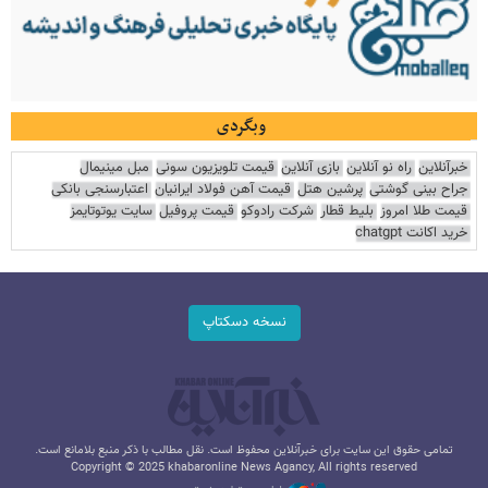
وبگردی
خبرآنلاین
راه نو آنلاین
بازی آنلاین
قیمت تلویزیون سونی
مبل مینیمال
جراح بینی گوشتی
پرشین هتل
قیمت آهن فولاد ایرانیان
اعتبارسنجی بانکی
قیمت طلا امروز
بلیط قطار
شرکت رادوکو
قیمت پروفیل
سایت یوتوتایمز
خرید اکانت chatgpt
نسخه دسکتاپ
تمامی حقوق این سایت برای خبرآنلاین محفوظ است. نقل مطالب با ذکر منبع بلامانع است.
Copyright © 2025 khabaronline News Agancy, All rights reserved