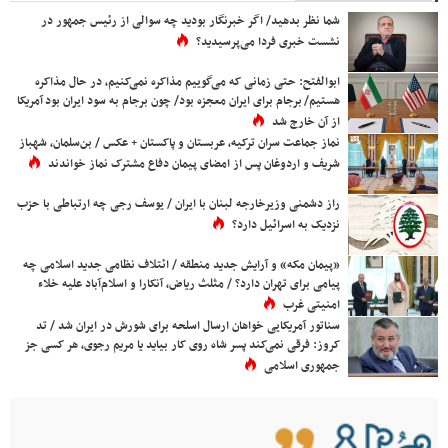
شما نظر بدهید/ اگر خبرنگار بودید چه سوالی از رئیس جمهور در
نشست خبری فردا می‌پرسیدید؟
ابوالفتح: حتی زمانی که می‌گوییم مذاکره نمی‌کنیم، در حال مذاکره
هستیم/ برجام برای ایران معجزه بود/ چون برجام به سود ایران بود آمریکا
از آن خارج شد
نماز جماعت سران ترکیه، عربستان و پاکستان + عکس / بن‌سلمان، شهباز
شریف و اردوغان پس از امضای پیمان دفاع مشترک نماز خواندند
راز دشمنی وزیرخارجه لبنان با ایران / یوسف رجی چه ارتباطی با حزب
نزدیک به اسرائیل دارد؟
«پیمان مکه» و آرایش جدید منطقه / ائتلاف نظامی جدید اسلامی چه
پیامی برای تهران دارد؟ / مثلث ریاض، آنکارا و اسلام‌آباد علیه خلاء
امنیتی غرب
سناتور آمریکایی خواهان ارسال اسلحه برای شورش در ایران شد / تد
کروز: فرقی نمی‌کند پسر شاه روی کار بیاید یا مریم رجوی، هر کسی جز
جمهوری اسلامی