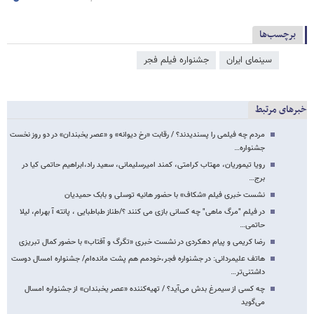
برچسب‌ها
سینمای ایران
جشنواره فیلم فجر
خبرهای مرتبط
مردم چه فیلمی را پسندیدند؟ / رقابت «رخ دیوانه» و «عصر یخبندان» در دو روز نخست
جشنواره…
رویا تیموریان، مهتاب کرامتی، کمند امیرسلیمانی، سعید راد،ابراهیم حاتمی کیا در
برج…
نشست خبری فیلم «شکاف» با حضور هانیه توسلی و بابک حمیدیان
در فیلم "مرگ ماهی" چه کسانی بازی می کنند ؟/طناز طباطبایی ، پانته آ بهرام، لیلا
حاتمی…
رضا کریمی و پیام دهکردی در نشست خبری «تگرگ و آفتاب» با حضور کمال تبریزی
هاتف علیمردانی: در جشنواره فجر،خودمم هم پشت مانده‌ام/ جشنواره امسال دوست
داشتنی‌تر…
چه کسی از سیمرغ بدش می‌آید؟ / تهیه‌کننده «عصر یخبندان» از جشنواره امسال
می‌گوید