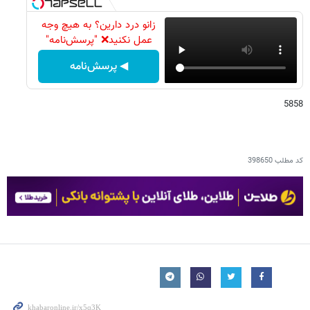
زانو درد دارین؟ به هیچ وجه
عمل نکنید❌ "پرسش‌نامه"
◀ پرسش‌نامه
5858
کد مطلب
398650