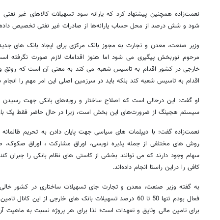
نعمت‌زاده همچنین پیشنهاد کرد که یارانه سود تسهیلات کالاهای غیر نفتی پر
شود و شش درصد از محل حساب یارانه‌ها از صادرات غیر نفتی تخصیص داده 
وزیر صنعت، معدن و تجارت به مجوز بانک مرکزی برای ایجاد بانک های جدید
مرحوم نوربخش پیگیری می شود اما هنوز اقدامات لازم صورت نگرفته اس
خارجی در کشور اقدام به تاسیس شعبه می کند به معنی آن است که رونق وجود 
اقدام به تاسیس شعبه کند بلکه باید در سرزمین اصلی این امر مهم را انجام د
او گفت:‌ این درحالی است که اصلاح ساختار و رویه‌های بانکی جهت رسیدن به 
سیستم هجینگ از ضرورت‌های این بخش است، زیرا در حال حاضر فقط یک با
نعمت‌زاده گفت:‌ با دیپلمات های سیاسی جهت پایان دادن به تحریم ظالمانه
روش های مختلفی از جمله پذیره نویسی، اوراق مشارکت ، اوراق صکوک، صن
سهام وجود دارند که می توانند بخشی از کاستی های نظام بانکی را جبران 
کافی را دراین راستا انجام داده‌اند.
به گفته وزیر صنعت، معدن و تجارت جای تسهیلات ساختاری در کشور خالی ب
فعال بودم تنها 50 تا 60 درصد تسهیلات بانک های خارجی از این 
برای تامین مالی وثایق و تعهدات است؛ لذا برای هر پروژه نسبت به ماهیت آ