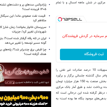
آمار بانک مرکزی در شش ماهه امسال و با تمام
پارادوکس سدهای پر و دشت‌های تشنه/ چ
۱۴۰۵ فریبنده است؟
قیمت نفت صعودی ماند/ این سیگنال‌ها 
متلاطم کرد
سرپرستان خانوار بخوانند/ زمان شارژ کا
شهروندان تغییر کرد/ جزییات
ایران در تله رفاه گرفتار شده است؟/ بنز
گونه مسیر توسعه را تغییر می‌دهد
چرا قبض برق چندبرابر شد؟/ پله‌های بر
ثبت فروشگاه
هدف گرفته است؟
نعمت‌زاده ادامه داد: در رابطه با تسهیلات مورد نیاز صادرات، اعتبارات و تسهیلات 10 درصد صادرات غیر نفتی را
رصد بوده و بنابراین در اواخر سال گذشته جلساتی برگزار و برآورد
شد که در سال جاری برای 600 هزار میلیارد تومان ارزش کالاهای قابل فروش بخش صنعت به 150 هزار میلیارد تومان
شده پرداخت نشد و طبق آمار بانک مرکزی
ر میلیارد تومان تسهیلات درنظر گرفته شده این درحالی است که
ل مطالبات و بدهی‌های موجود بنگاه ها بوده است؛ به