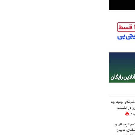
برنگار بودید چه
ور در نشست
د؟
یه، عربستان و
لمان، شهباز