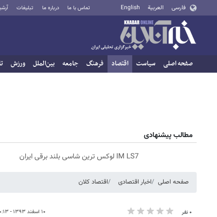
فارسی
العربية
English
تماس با ما
درباره ما
تبلیغات
آرشی
صفحه اصلی
سیاست
اقتصاد
فرهنگ
جامعه
بین‌الملل
ورزش
تا
مطالب پیشنهادی
IM LS7 لوکس ترین شاسی بلند برقی ایران
صفحه اصلی
اخبار اقتصادی
اقتصاد کلان
۱۰ اسفند ۱۳۹۳ - ۱۰:۱۳
۰ نفر