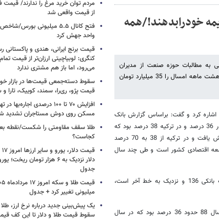
مردم توان خرید مرغ را ندارند/ قیمت
از قیمت واقعی شد
یمه خودرابدهند!/همه
واحد جهش کرد
قیمت برنج ایرانی، هندی و پاکستانی رس
کنگری: لوبیاچیتی ارزان‌تر از قیمت تم
 به مطالبات حوزه صنعت از مدیران
می‌رود، اما باز هم مشتری ندارد
بنگاه‌های تامین مالی پرداخت و میزان نقدینگی پرداختی به بخش صنعت در هشت ماهه امسال را 35 میلیارد تومان
سقوط دسته‌جمعی قیمت‌ها در بازار خود
قیمت پژو، ری‌را، سمند، کوییک، تارا و
افزایش ۷۰ تا ۱۰۰ درصدی اجاره‌به
مسکن روی دوش مستاجران تشدید ش
 اشاره کرد و گفت: براساس گزارش بانک
جهانی در سال 2000 میلادی نسبت اعتبار بانک به تولید ناخالص ملی در کشور 36 درصد و در ترکیه 38 درصد بود که
طلا سقف مقاومتی را شکست/نقطه بع
کجاست؟
طبق آخرین آمار در سال 2010 این نسبت در ایران از 36 به 18 درصد کاهش یافت و در ترکیه از 38 به 70 درصد
وسعه اقتصادی کشور است و طی چند سال
جدول
او گفت: همچنین رتبه کشور از نظر سهولت دسترسی بنگاه ها به تسهیلات بانکی 136 و نزدیک به خط آخر است،
میلیونی تغییر کرد + جدول
یک پیش‌بینی جدید درباره نرخ ارز، طلا
وزیر صنعت، معدن و تجارت گفت: سهم صنعت از تسهیلات بانکی قبل از سال 88 حدود 36 درصد بود که در سال
سقوط قیمت طلا و دلار تا این کف قیم