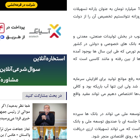
او گفت:‌ در سال جاری قرار بود از محل اجرای فاز دوم هدفمندی یارانه‌ها 1200 میلیارد تومان به عنوان یارانه تسهیلات
وزانه نتوانستیم تخصیص آن را از دولت
مطلوب در بخش تولیدات صنعتی، معدنی و
مایه بانک های خصوصی و دولتی در کشور
لتی طی 10 سال ثابت بوده و علیرغم تورمی که طی این سال ها بوجود آمده
ا از بین رفته و مانند کاسبی است که
رفع موانع تولید برای افزایش سرمایه
د ولی این تنها آب باریکه بود و کافی
نک‌ها اختصاص دهیم می تواند مفید واقع
در بحث مشارکت کنید
شما نظر بدهید/ اگر خ
سوالی از رئیس جمه
میلیارد تومانی که صندوق توسعه ملی می تواند در بانک ها سپرده
خبری فردا می‌پرسیدی
تا جلسه ای با صندوق توسعه ملی و بانک
 است که می تواند تسهیلات ارزی دریافت
نماز جماعت سران ترک
پاکستان + عکس / بن‌س
ا به رونق اقتصادی منجر شود.