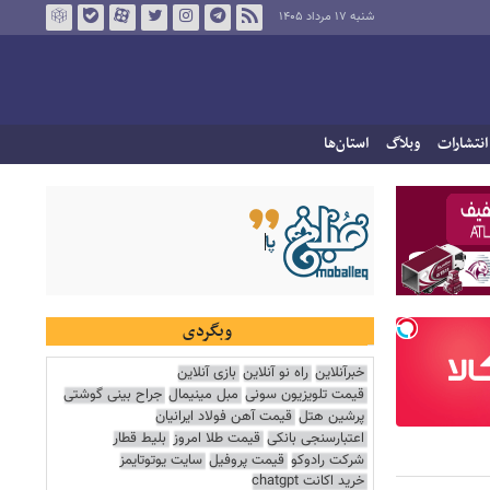
شنبه ۱۷ مرداد ۱۴۰۵
انتشارات
وبلاگ
استان‌ها
وبگردی
خبرآنلاین
راه نو آنلاین
بازی آنلاین
قیمت تلویزیون سونی
مبل مینیمال
جراح بینی گوشتی
پرشین هتل
قیمت آهن فولاد ایرانیان
اعتبارسنجی بانکی
قیمت طلا امروز
بلیط قطار
شرکت رادوکو
قیمت پروفیل
سایت یوتوتایمز
خرید اکانت chatgpt