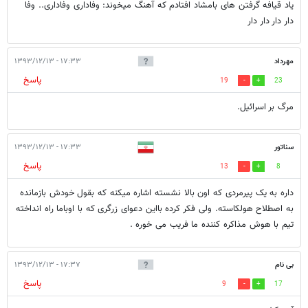
یاد قیافه گرفتن های بامشاد افتادم که آهنگ میخوند: وفاداری وفاداری.. وفا
دار دار دار دار
مهرداد
۱۷:۳۳ - ۱۳۹۳/۱۲/۱۳
پاسخ
19
23
مرگ بر اسرائیل.
سناتور
۱۷:۳۳ - ۱۳۹۳/۱۲/۱۳
پاسخ
13
8
داره به یک پیرمردی که اون بالا نشسته اشاره میکنه که بقول خودش بازمانده
به اصطلاح هولکاسته. ولی فکر کرده بااین دعوای زرگری که با اوباما راه انداخته
تیم با هوش مذاکره کننده ما فریب می خوره .
بی نام
۱۷:۳۷ - ۱۳۹۳/۱۲/۱۳
پاسخ
9
17