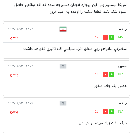
امریکا نیستیم ولی این بیچاره آنچنان دستپاچه شده که اگه توافقی حاصل
بشود شک نکنم قطعا سکته را اومده به امید آنروز
بی نام
۱۲:۰۴ - ۱۳۹۳/۱۲/۱۳
پاسخ
17
145
سخنراني نتانياهو روي منطق افراد سياسي اگاه تاثيري نخواهد داشت
حسین
۱۲:۰۴ - ۱۳۹۳/۱۲/۱۳
پاسخ
33
187
عکس یک جلاد منفور
بی نام
۱۲:۰۶ - ۱۳۹۳/۱۲/۱۳
پاسخ
23
137
حرف مفت زیاد میزنه. ولش کن