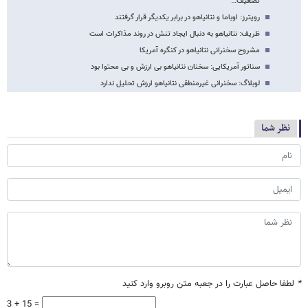
تضعیف…
رویترز: اوباما و نتانیاهو در برابر یکدیگر قرار گرفتند
ظریف: نتانیاهو به دنبال ایجاد تنش در روند مذاکرات است
مشروح سخنرانی نتانیاهو در کنگره آمریکا
سناتور آمریکایی: سخنان نتانیاهو بی ارزش و بی محتوا بود
لوبلاگ: سخنرانی غیرمنطقی نتانیاهو ارزش تحلیل ندارد
نظر شما
*
لطفا حاصل عبارت را در جعبه متن روبرو وارد کنید
3 + 15 =