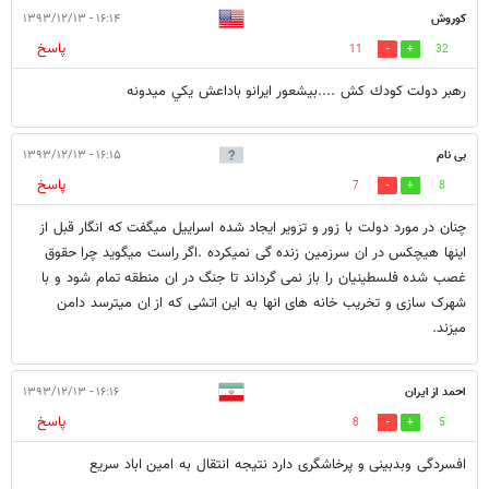
كوروش
۱۶:۱۴ - ۱۳۹۳/۱۲/۱۳
پاسخ
11
32
رهبر دولت كودك كش ....بيشعور ايرانو باداعش يكي ميدونه
بی نام
۱۶:۱۵ - ۱۳۹۳/۱۲/۱۳
پاسخ
7
8
چنان در مورد دولت با زور و تزویر ایجاد شده اسراییل میگفت که انگار قبل از
اینها هیچکس در ان سرزمین زنده گی نمیکرده .اگر راست میگوید چرا حقوق
غصب شده فلسطینیان را باز نمی گرداند تا جنگ در ان منطقه تمام شود و با
شهرک سازی و تخریب خانه های انها به این اتشی که از ان میترسد دامن
میزند.
احمد از ایران
۱۶:۱۶ - ۱۳۹۳/۱۲/۱۳
پاسخ
8
5
افسردگی وبدبینی و پرخاشگری دارد نتیجه انتقال به امین اباد سریع