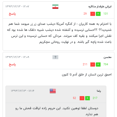
ایرانی طرفدار مذاکره
۱۲:۰۷ - ۱۳۹۳/۱۲/۱۳
پاسخ
29
131
با احترام به همه کاربران : از کنگره آمریکا دیشب صدای زر زر میومد شما هم
شنیدید؟؟ ؟؟حسابی ترسیده و آشفته شده دیشب شبیه دلقک ها شده بود که
نقش اجرا میکنند و بقیه کف میزنند. مردکی که حسابی ترسیده و این ترس
باعث شده پاچه گیر باشه. و در نهایت روحانی مچکریم
محسن
۱۲:۰۹ - ۱۳۹۳/۱۲/۱۳
پاسخ
211
704
احمق ترین انسان از خلق آدم تا کنون
رضا
۱۶:۱۴ - ۱۳۹۳/۱۲/۱۳
52
217
دوستان لطفا توهین نکنید. این حروم زاده لیاقت فحش ما رو
هم نداره.