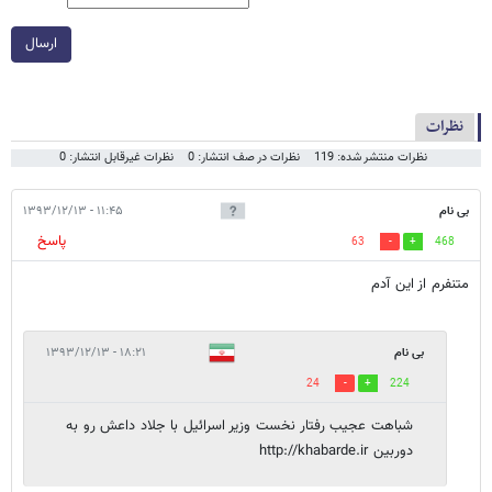
ارسال
نظرات
نظرات منتشر شده: 119
نظرات در صف انتشار: 0
نظرات غیرقابل انتشار: 0
بی نام
۱۱:۴۵ - ۱۳۹۳/۱۲/۱۳
پاسخ
63
468
متنفرم از این آدم
بی نام
۱۸:۲۱ - ۱۳۹۳/۱۲/۱۳
24
224
شباهت عجیب رفتار نخست وزیر اسرائیل با جلاد داعش رو به
دوربین http://khabarde.ir