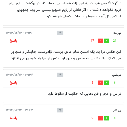
: اگر f16 صیهونیست به تجهیزات هسته ایی حمله کند در برگشت باندی برای
فرود نخواهد داشت . : اگر غلطی از رژیم صیهیونیستی سر بزند جمهوری
اسلامی تل آویو و حیفا را با خاک یکسان خواهد کرد .
م.ر.ث
۱۷:۳۰ - ۱۳۹۳/۱۲/۱۳
پاسخ
17
21
اين عکس مرا ياد يک انسان تمام مادی پرست، نژادپرست، جنايتکار و متجاوز
می اندازد. ياد دشمن محمدص و دين او. عکس او مرا ياد شيطان می اندازد...
مرتضی
۱۷:۳۲ - ۱۳۹۳/۱۲/۱۳
پاسخ
8
6
تر س و عجز و فریادهایی که حکایت از سقوط دارد
بی نام
۱۷:۳۳ - ۱۳۹۳/۱۲/۱۳
پاسخ
9
8