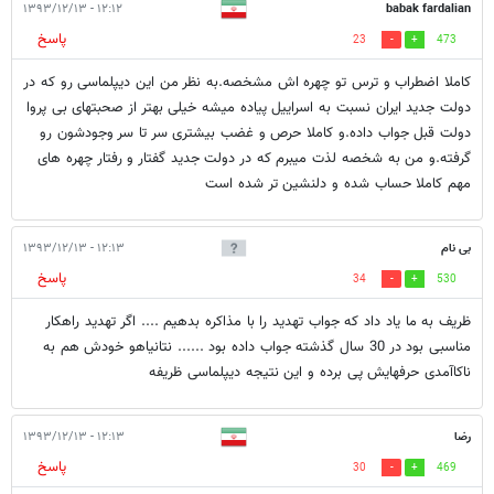
۱۲:۱۲ - ۱۳۹۳/۱۲/۱۳
babak fardalian
پاسخ
23
473
کاملا اضطراب و ترس تو چهره اش مشخصه.به نظر من این دیپلماسی رو که در
دولت جدید ایران نسبت به اسراییل پیاده میشه خیلی بهتر از صحبتهای بی پروا
دولت قبل جواب داده.و کاملا حرص و غضب بیشتری سر تا سر وجودشون رو
گرفته.و من به شخصه لذت میبرم که در دولت جدید گفتار و رفتار چهره های
مهم کاملا حساب شده و دلنشین تر شده است
بی نام
۱۲:۱۳ - ۱۳۹۳/۱۲/۱۳
پاسخ
34
530
ظریف به ما یاد داد که جواب تهدید را با مذاکره بدهیم .... اگر تهدید راهکار
مناسبی بود در 30 سال گذشته جواب داده بود ...... نتانیاهو خودش هم به
ناکاآمدی حرفهایش پی برده و این نتیجه دیپلماسی ظریفه
رضا
۱۲:۱۳ - ۱۳۹۳/۱۲/۱۳
پاسخ
30
469