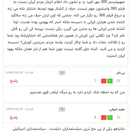
صهیونیسم 300 مهر تایید زد و نشون داد اعلام انزجار مردم ایران نسبت به
فیلم 300 واسشون مهم نیست. حرف از کشتار یهود توسط خشایار شاه می زنه
و دروغ فیلم 300 رو تکرار می کنه. جشنی که اون ازش حرف می زنه سالگرد
کشته شدن هزاران ایرانی با دسیسه ملکه استر که یهودی بوده هست. اونا
کشته شدن ایرانی ها رو جشن می گیرن. یکی نیست بپرسه کی کی رو قتل
عام کرد؟ چرا نگفتی این کورش از همون تبار هخامنشی که خشایارشاه بود شما
رو از فلاکت نجات داد و شما چکار کردید، واسه مردم سرزمین کورش؟ دسیسه
کردید و می کنید. البته جای گلایه نیست چون شما هم از تبار همان ملکه یهود
ایران استرید
بی نام
۱۷:۰۴ - ۱۳۹۳/۱۲/۱۳
پاسخ
7
29
من که یه لحظه شک کردم داره ما رو میگه اینقدر قوی هستیم
مجید شیخی
۱۷:۰۴ - ۱۳۹۳/۱۲/۱۳
پاسخ
8
22
نتانیاهو یکی از بی مخ ترین سیاستمداران دنیاست . سیاستمداران اسرائیلی