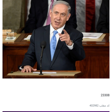
23308
کد مطلب
402982