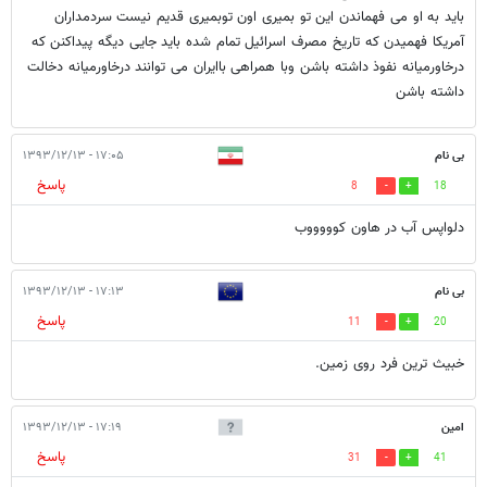
باید به او می فهماندن این تو بمیری اون توبمیری قدیم نیست سردمداران
آمریکا فهمیدن که تاریخ مصرف اسرائیل تمام شده باید جایی دیگه پیداکنن که
درخاورمیانه نفوذ داشته باشن وبا همراهی باایران می توانند درخاورمیانه دخالت
داشته باشن
بی نام
۱۷:۰۵ - ۱۳۹۳/۱۲/۱۳
پاسخ
8
18
دلواپس آب در هاون کوووووب
بی نام
۱۷:۱۳ - ۱۳۹۳/۱۲/۱۳
پاسخ
11
20
خبیث ترین فرد روی زمین.
امین
۱۷:۱۹ - ۱۳۹۳/۱۲/۱۳
پاسخ
31
41