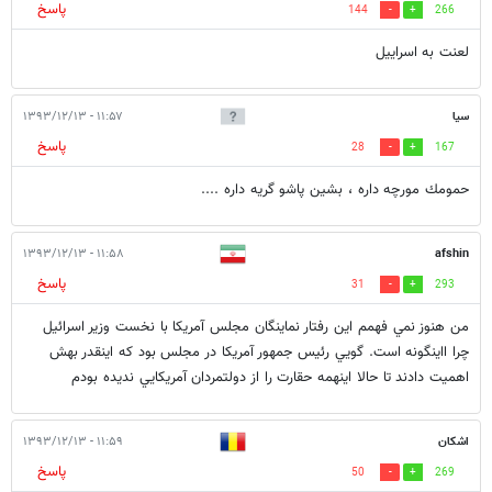
پاسخ
144
266
لعنت به اسراییل
سيا
۱۱:۵۷ - ۱۳۹۳/۱۲/۱۳
پاسخ
28
167
حمومك مورچه داره ، بشين پاشو گريه داره ....
۱۱:۵۸ - ۱۳۹۳/۱۲/۱۳
afshin
پاسخ
31
293
من هنوز نمي فهمم اين رفتار نماينگان مجلس آمريكا با نخست وزير اسرائيل
چرا ااينگونه است. گويي رئيس جمهور آمريكا در مجلس بود كه اينقدر بهش
اهميت دادند تا حالا اينهمه حقارت را از دولتمردان آمريكايي نديده بودم
اشکان
۱۱:۵۹ - ۱۳۹۳/۱۲/۱۳
پاسخ
50
269