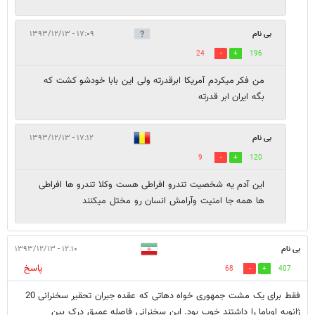
بی نام
۱۷:۰۹ - ۱۳۹۳/۱۲/۱۳
24
196
من فکر میکردم آمریکا ابرقدرته ولی این بابا خودشو کشت که
بگه ایران ابر قدرته
بی نام
۱۷:۱۲ - ۱۳۹۳/۱۲/۱۳
9
120
این آدم یه شخصیت تندرو افراطی هست وکلا تندرو ها افراطی
ها همه جا امنیت وآرامش انسان رو مختل میکنند
بی نام
۱۲:۱۰ - ۱۳۹۳/۱۲/۱۳
پاسخ
68
407
فقط برای یک مشت جمهوری خواه دهاتی که عقده جبران تحقیر سخنرانی 20
ژانویه اوباما را داشتند خوب بود. این سخنرانی فاصله عمیق درک بین