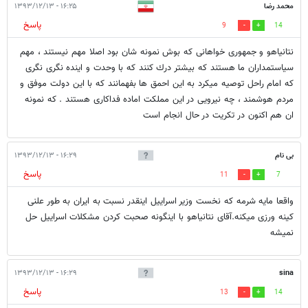
محمد رضا
۱۶:۲۵ - ۱۳۹۳/۱۲/۱۳
پاسخ
9
14
نتانياهو و جمهورى خواهانى كه بوش نمونه شان بود اصلا مهم نيستند ، مهم
سياستمداران ما هستند كه بيشتر درك كنند كه با وحدت و اينده نگرى نگرى
كه امام راحل توصيه ميكرد به اين احمق ها بفهمانند كه با اين دولت موفق و
مردم هوشمند ، چه نيرويى در اين مملكت اماده فداكارى هستند . كه نمونه
ان هم اكنون در تكريت در حال انجام است
بی نام
۱۶:۲۹ - ۱۳۹۳/۱۲/۱۳
پاسخ
11
7
واقعا مایه شرمه که نخست وزیر اسراییل اینقدر نسبت به ایران به طور علنی
کینه ورزی میکنه.آقای نتانیاهو با اینگونه صحبت کردن مشکلات اسراییل حل
نمیشه
۱۶:۲۹ - ۱۳۹۳/۱۲/۱۳
sina
پاسخ
13
14