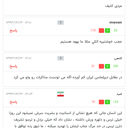
مردی کثیف
۱۲:۰۱ - ۱۳۹۳/۱۲/۱۳
meysam
پاسخ
170
83
عجب خوشتيپه الكي مثلا ما يهود هستيم
لامعی
۱۲:۰۱ - ۱۳۹۳/۱۲/۱۳
پاسخ
31
200
در مقابل دیپلماسی ایران کم آورده اگه می تونست مذاکرات رو وتو می کرد
امید
۱۲:۰۳ - ۱۳۹۳/۱۲/۱۳
پاسخ
19
134
این انسان جانی که هیچ نشانی از انسانیت و بشریت سرش نمیشود این روزا
خیلی ترس و دلهره ورش داشته ، نشان داد که خیلی بزدل و ترسو تشریف
دارن ترسی در حد مرگ جناب ایشان را تهدید میکنه ، ما ذوق زده توافق با