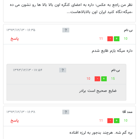
نظر من راجع به عکس: داره به اعضای کنگره اون بالا بالا ها رو نشون می ده
،میگه:نگاه کنید ایران اون بالابالاهاست...
بی نام
۱۶:۳۵ - ۱۳۹۳/۱۲/۱۳
پاسخ
11
10
داره ميگه بازم ظايع شدم
بی نام
۱۷:۵۴ - ۱۳۹۳/۱۲/۱۳
10
15
ضایع صحیح است برادر
ممد آقا
۱۶:۳۸ - ۱۳۹۳/۱۲/۱۳
پاسخ
11
10
بره گم شه. هرچند بدجور به لرزه افتاده