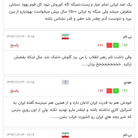
یک ضد ایرانی تمام عیار و پست،نمیگه اگه کوروش نبود کل قوم یهود نسلش
منقرض میشد ولی میگه یه ایرانی ۲۵۰۰ سال پیش میخواست یهودیارو از بین
ببره و نتونست آدم چقدر باید حقیر و قدر نشناس باشه
بی نام
۱۲:۱۵ - ۱۳۹۳/۱۲/۱۳
پاسخ
444
168
وقی داشت نام رهبر انقلاب را می برد گلوش خشک شد مثل اینکه بغضش
ترکید. خخخخخخخخخ بزدل.....
مهدي
۱۲:۱۵ - ۱۳۹۳/۱۲/۱۳
پاسخ
190
183
خودش هم به قدرت ايران اذعان داره و از همين هم ميترسه.گفته ايران به
اسرائيل كاري نداشته باشه و اينقدر مارو تهديد نكنه. ولي از اون روزي بترس
كه شير بجه هاي ايران رو كشورت خراب بشن.......
بی نام
۱۲:۱۹ - ۱۳۹۳/۱۲/۱۳