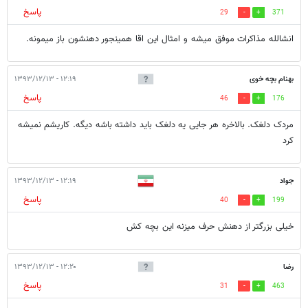
پاسخ
29
371
انشالله مذاکرات موفق میشه و امثال این اقا همینجور دهنشون باز میمونه.
بهنام بچه خوی
۱۲:۱۹ - ۱۳۹۳/۱۲/۱۳
پاسخ
46
176
مردک دلغک. بالاخره هر جایی یه دلغک باید داشته باشه دیگه. کاریشم نمیشه
کرد
جواد
۱۲:۱۹ - ۱۳۹۳/۱۲/۱۳
پاسخ
40
199
خیلی بزرگتر از دهنش حرف میزنه این بچه کش
رضا
۱۲:۲۰ - ۱۳۹۳/۱۲/۱۳
پاسخ
31
463