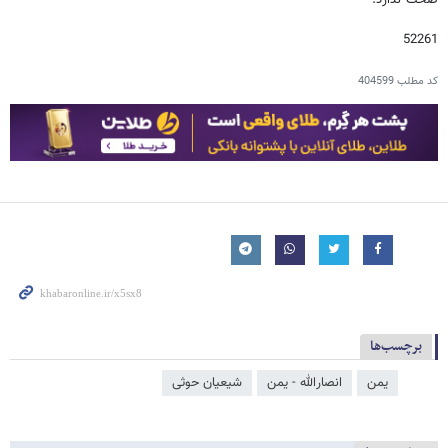
صحت ندارد.
52261
کد مطلب
404599
برچسب‌ها
یمن
انصارالله - یمن
شیعیان حوثی