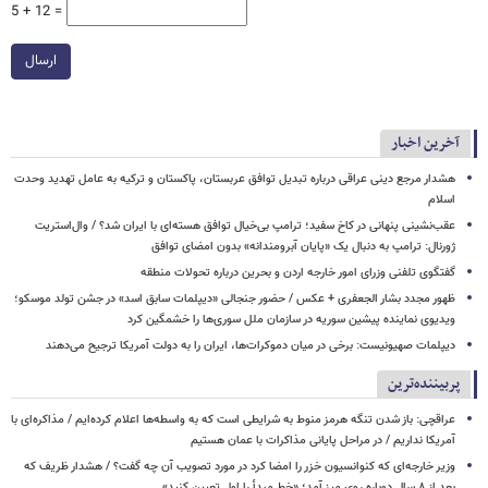
5 + 12 =
ارسال
آخرین اخبار
هشدار مرجع دینی عراقی درباره تبدیل توافق عربستان، پاکستان و ترکیه به عامل تهدید وحدت
اسلام
عقب‌نشینی پنهانی در کاخ سفید؛ ترامپ بی‌خیال توافق هسته‌ای با ایران شد؟ / وال‌استریت
ژورنال: ترامپ به دنبال یک «پایان آبرومندانه» بدون امضای توافق
گفتگوی تلفنی وزرای امور خارجه اردن و بحرین درباره تحولات منطقه
ظهور مجدد بشار الجعفری + عکس / حضور جنجالی «دیپلمات سابق اسد» در جشن تولد موسکو؛
ویدیوی نماینده پیشین سوریه در سازمان ملل سوری‌ها را خشمگین کرد
دیپلمات صهیونیست: برخی در میان دموکرات‌ها، ایران را به دولت آمریکا ترجیح می‌دهند
پربیننده‌ترین
عراقچی: باز شدن تنگه هرمز منوط به شرایطی است که به واسطه‌ها اعلام کرده‌ایم / مذاکره‌ای با
آمریکا نداریم / در مراحل پایانی مذاکرات با عمان هستیم
وزیر خارجه‌ای که کنوانسیون خزر را امضا کرد در مورد تصویب آن چه گفت؟ / هشدار ظریف که
بعد از ۸ سال دوباره روی میز آمد؛ «خط مبدأ را اول تعیین کنید»