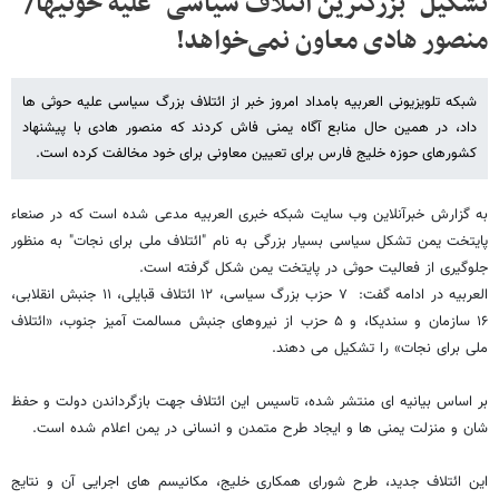
تشکیل "بزرگترین ائتلاف سیاسی" علیه حوثی‎ها/
منصور هادی معاون نمی‌خواهد!
شبکه تلویزیونی العربیه بامداد امروز خبر از ائتلاف بزرگ سیاسی علیه حوثی ها
داد، در همین حال منابع آگاه یمنی فاش کردند که منصور هادی با پیشنهاد
کشورهای حوزه خلیج فارس برای تعیین معاونی برای خود مخالفت کرده است.
به گزارش خبرآنلاین وب سایت شبکه خبری العربیه مدعی شده است که در صنعاء
پایتخت یمن تشکل سیاسی بسیار بزرگی به نام "ائتلاف ملی برای نجات" به منظور
جلوگیری از فعالیت حوثی در پایتخت یمن شکل گرفته است.
العربیه در ادامه گفت: ۷ حزب بزرگ سیاسی، ۱۲ ائتلاف قبایلی، ۱۱ جنبش انقلابی،
۱۶ سازمان و سندیکا، و ۵ حزب از نیروهای جنبش مسالمت آمیز جنوب، «ائتلاف
ملی برای نجات» را تشکیل می دهند.
بر اساس بیانیه ای منتشر شده، تاسیس این ائتلاف جهت بازگرداندن دولت و حفظ
شان و منزلت یمنی ها و ایجاد طرح متمدن و انسانی در یمن اعلام شده است.
این ائتلاف جدید، طرح شورای همکاری خلیج، مکانیسم های اجرایی آن و نتایج