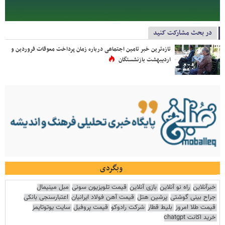
در بحث مشارکت کنید
تازه‌ترین خبر تامین اجتماعی درباره زمان پرداخت معوقات فروردین و
اردیبهشت بازنشستگان
وبگردی
خبرآنلاین
راه نو آنلاین
بازی آنلاین
قیمت تلویزیون سونی
مبل مینیمال
جراح بینی گوشتی
پرشین هتل
قیمت آهن فولاد ایرانیان
اعتبارسنجی بانکی
قیمت طلا امروز
بلیط قطار
شرکت رادوکو
قیمت پروفیل
سایت یوتوتایمز
خرید اکانت chatgpt