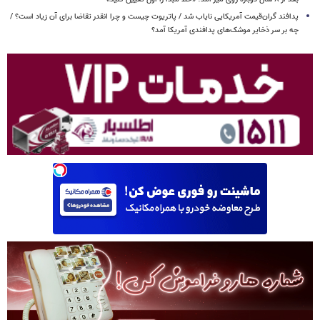
پدافند گران‌قیمت آمریکایی نایاب شد / پاتریوت چیست و چرا انقدر تقاضا برای آن زیاد است؟ /
چه بر سر ذخایر موشک‌های پدافندی آمریکا آمد؟