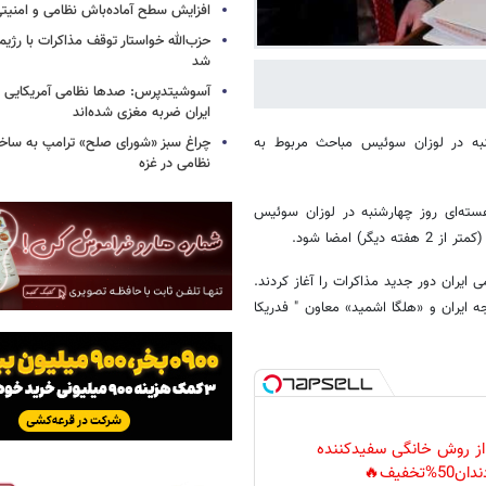
افزایش سطح آماده‌باش نظامی و امنیتی
حزب‌الله خواستار توقف مذاکرات با رژ
شد
آسوشیتدپرس: صدها نظامی آمریکایی د
ایران ضربه مغزی شده‌اند
چراغ سبز «شورای صلح» ترامپ به ساخت
نبه در لوزان سوئیس مباحث مربوط به
نظامی در غزه
هسته‌ای روز چهارشنبه در لوزان سوئیس
) امضا شود.
 ایران دور جدید مذاکرات را آغاز کردند.
 ایران و «هلگا اشمید» معاون " فدریکا
 از روش خانگی سفیدکننده
دان50%تخفیف🔥