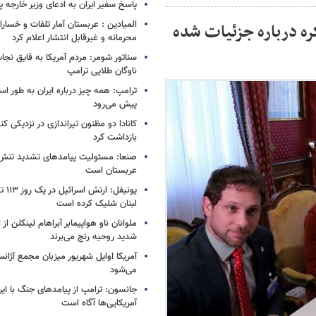
پاسخ سفیر ایران به ادعای وزیر خارجه 
المیادین : عربستان آمار تلفات و خسار
اکره درباره جزئیات شده
محرمانه و غیرقابل انتشار اعلام کرد
سناتور شومر: مردم آمریکا به قایق نجات 
ناوگان طلایی ترامپ
ترامپ: همه چیز درباره ایران به طور ا
پیش می‌رود
کانادا دو مظنون تیراندازی در نزدیکی کن
بازداشت کرد
صنعا: مسئولیت پیامدهای تشدید تنش 
عربستان است
یونیفل
لبنان شلیک کرده است
ملوانان ناو هواپیمابر آبراهام لینکلن ا
شدید روحیه رنج می‌برند
آمریکا اوایل شهریور میزبان مجمع آژان
می‌شود
جانسون: ترامپ از پیامدهای جنگ با ایرا
آمریکایی‌ها آگاه است