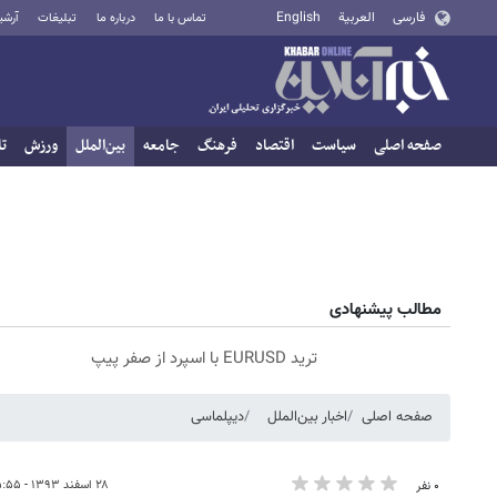
فارسی
العربية
English
تماس با ما
درباره ما
تبلیغات
آرشی
صفحه اصلی
سیاست
اقتصاد
فرهنگ
جامعه
بین‌الملل
ورزش
تا
مطالب پیشنهادی
ترید EURUSD با اسپرد از صفر پیپ
صفحه اصلی
اخبار بین‌الملل
دیپلماسی
۲۸ اسفند ۱۳۹۳ - ۰۵:۵۵
۰ نفر