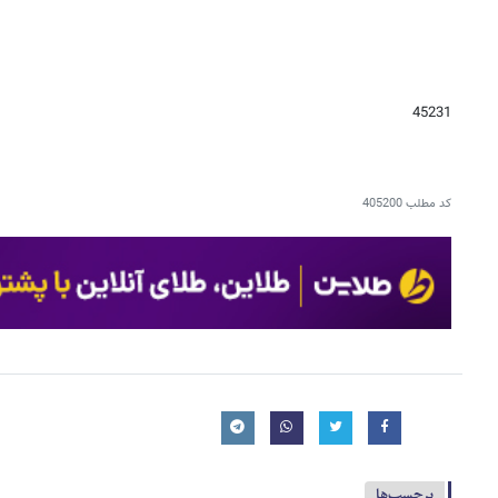
45231
کد مطلب
405200
برچسب‌ها