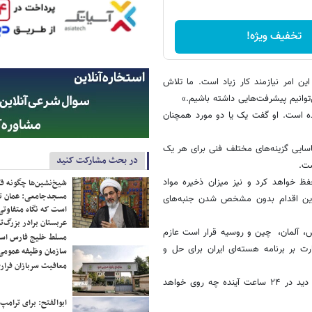
تخفیف ویژه!
ن امر نیازمند کار زیاد است. ما تلاش
‌توانیم پیشرفت‌هایی داشته باشیم.»
ات فنی حل و فصل شده است. او گفت یک یا دو مورد همچنان
اسایی گزینه‌های مختلف فنی برای هر یک
در بحث مشارکت کنید
ست.
حفظ خواهد کرد و نیز میزان ذخیره مواد
شیخ‌نشین‌ها چگونه فک
مسجدجامعی: عمان تن
م این اقدام بدون مشخص شدن جنبه‌های
است که نگاه متفاوتی 
عربستان برادر بزرگ‌
، آلمان، ‌ چین و روسیه قرار است عازم
مسلط خلیج فارس ا
ت بر برنامه هسته‌ای ایران برای حل و
سازمان وظیفه عمومی 
معافیت سربازان فراری
یک دیپلمات غربی درباره مذاکرات گفت: «همچنان پیشرفتی وجود ندارد. باید دید در ۲۴ ساعت آینده چه روی خواهد
ابوالفتح: برای ترامپ