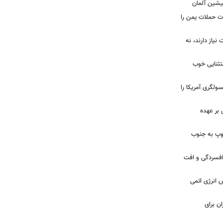
پیشین آلمان
ات حملات یمن را
نیاز دارند، نه
ستثنایی خوب
سولگری آمریکا را
بر عهده
: ارتش اسرائیل در یک روز ۱۱۳ توپ به جنوب
ز افسردگی و افت
س انرژی اتمی
ن برای