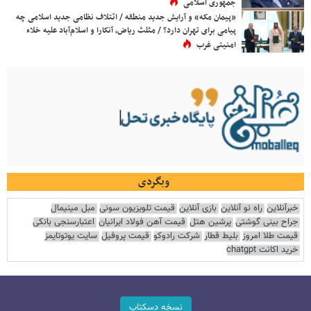
جمهوری اسلامی
«پیمان مکه» و آرایش جدید منطقه / ائتلاف نظامی جدید اسلامی چه
پیامی برای تهران دارد؟ / مثلث ریاض، آنکارا و اسلام‌آباد علیه خلاء
امنیتی غرب
وبگردی
خبرآنلاین
راه نو آنلاین
بازی آنلاین
قیمت تلویزیون سونی
مبل مینیمال
جراح بینی گوشتی
پرشین هتل
قیمت آهن فولاد ایرانیان
اعتبارسنجی بانکی
قیمت طلا امروز
بلیط قطار
شرکت رادوکو
قیمت پروفیل
سایت یوتوتایمز
خرید اکانت chatgpt
نسخه دسکتاپ