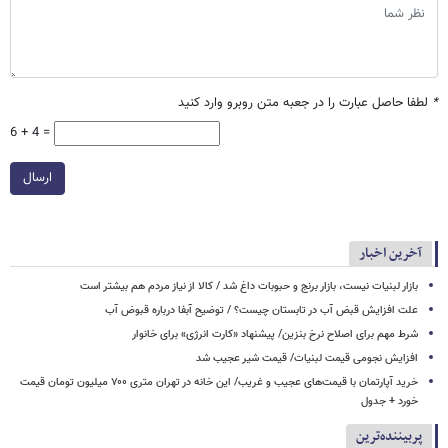
*
لطفا حاصل عبارت را در جعبه متن روبرو وارد کنید
6 + 4 =
ارسال
آخرین اخبار
بازار لبنیات نیست، بازار برنج و حبوبات داغ شد / کالا از نیاز مردم هم بیشتر است
علت افزایش قبض آب در تابستان چیست؟ / توضیح آبفا درباره قبوض آب
شرط مهم برای اصلاح نرخ بنزین/ پیشنهاد «کارت انرژی» برای خانوار
افزایش نجومی قیمت لبنیات/ قیمت شیر عجیب شد
خرید آپارتمان با قیمت‌های عجیب و غریب/ این خانه در تهران متری ۷۰۰ میلیون تومان قیمت
خورد + جدول
پربیننده‌ترین