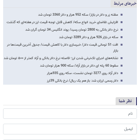
خبرهای مرتبط
مظنه زر و دلار در بازار/ سکه 952 هزار و دلار 3360 تومان شد
افزایش تقاضای خرید انواع سکه/ کاهش قابل توجه قیمت ارز در هفته‌ای که گذشت
نرخ دلار بانکی به 2800 تومان رسید/ پوند انگلیس 34 تومان گران شد
سکه در بازار 926 هزار و دلار 3289 تومان شد
افت 51 تومانی قیمت دلار/ خبرسازی دلار با کاهش قیمت/ جدول آخرین قیمت‌ها در
بازار
نشانه‌های اجرای تک‌نرخی شدن ارز؛ فاصله نرخ دلار بانکی و آزاد کمتر از ۵۰۰ تومان شد
سقوط 60 پله ای دلار در بازار آزاد/ سکه 900 هزار تومان شد
دلار آزاد روی 3277 تومان نشست، سکه روی 935هزار
دلار رسمی ارزان شد: باز هم یک ریال/ نرخ بانکی 39ارز
نظر شما