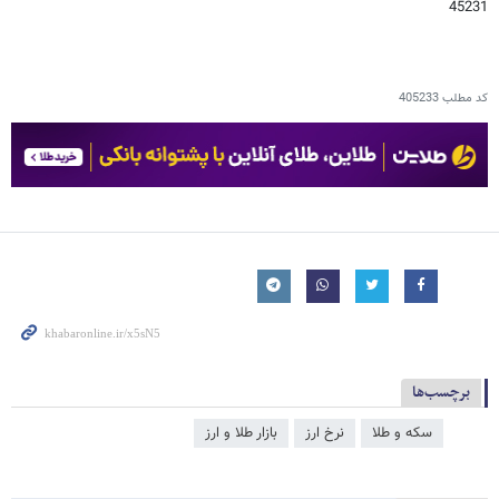
45231
کد مطلب
405233
برچسب‌ها
سکه و طلا
نرخ ارز
بازار طلا و ارز