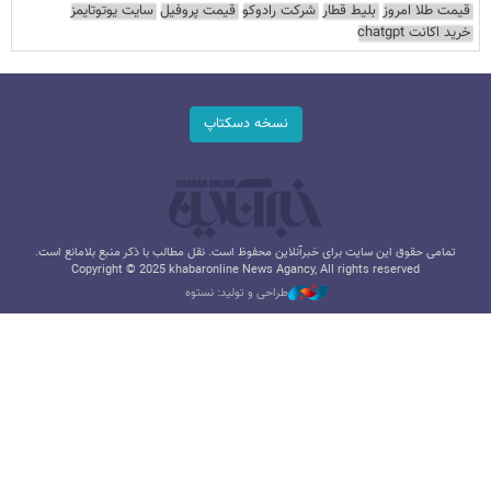
قیمت طلا امروز
بلیط قطار
شرکت رادوکو
قیمت پروفیل
سایت یوتوتایمز
خرید اکانت chatgpt
نسخه دسکتاپ
تمامی حقوق این سایت برای خبرآنلاین محفوظ است. نقل مطالب با ذکر منبع بلامانع است.
Copyright © 2025 khabaronline News Agancy, All rights reserved
طراحی و تولید: نستوه