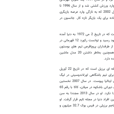
برای این تیم به دست آورد. جانسون اولین بار با اسم مستعار «راکی میویا» وارد ورزش کشتی شد و از سال 1996 تا
2004 با لقب «صخره» در فدراسیون جهانی کشتی به فعالیت پرداخت. در سال 2002 که به تازگی وارد عرصه بازیگری
ردی فوق العاده برای یک بازیگر تازه کار. جانسون در
جان فلیکس آنتونی سنا یک بازیکن حرفه ای فوتبال آمریکایی است که در تاریخ 2 می 1972 به دنیا آمده
است. فعالیت او در زمینه مسابقات جهانی کشتی کچ در سال 2005 به اوج خود رسید و توانست رکورد 12 قهرمانی در
رد. او از طرفداران پروپاقرص تیم های بوستون
رد ساکس، لس آنجلس داجرز و تیم فوتبال لیگ برتری تاتنهام است. سنا همچنین بخاطر داشتن 20 مدل ماشین
ریکاردو زکسون دوس سانتوس لیته، از فوتبالیست های حرفه ای برزیل است که در تاریخ 22 آوریل
 برای تیم باشگاهی اورلاندوسیتی در لیگ
آمریکا توپ می زند. او در سال 2003 با مبلغ 8.5 میلیون یورو به تیم میلان ایتالیا پیوست. در سال 2007 نخستین
توپ طلای خود و جایزه بازیکن سال فیفا را از آن خود کرد. پس از سپری کردن دورانی باشکوه در میلان، کاکا با رقم 65
میلیون یورو به رئال مادرید پیوست اما در این تیم توفیق گذشته خود را پیدا نکرد. او در سال 2013 مجددا به سن
 2008 و 2009 در لیست تاثیرگذارترین افراد دنیا در مجله تایم قرار گرفت. او
نخستین ورزشکاری است که بیش ده میلیون نفر فالوئر در توئیتر دارد. این مهاجم برزیلی در فیس بوک 32.7 میلیون و