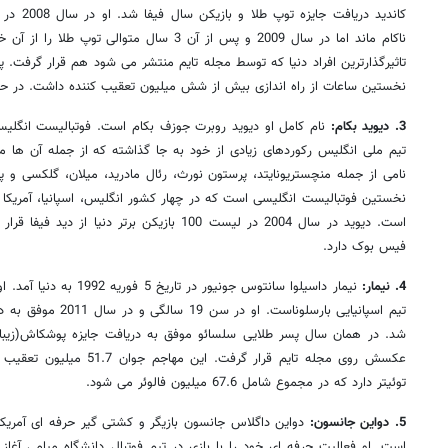
کاندید دری
ناکام ماند اما در سال 2009 و پس از آن 3 سال مت
تاثیرگذارترین افراد دنیا که توسط مجله تایم منتشر می شود هم قرار گرفت. پ
نخستین ساعات از راه اندازی بیش از شش میلیون تعقیب کننده داشت. در حال حاضر هم او 78.1 م
3. دیوید بکام:
تیم ملی انگلیس رکوردهای زیادی از خود به جا گذاشته که از جمله آن ها 
نامی از جمله منچستریونایتد، پرستون نورث، رئال مادرید، میلان، گلکسی و 
نخستین فوتبالیست انگلیسی است که در چهار کشور انگلیس، اسپانیا، آمریکا 
فیس بوک دارد.
4. نیمار:
نیمار داسیلوا سانتوس جونیور 
تیم اسپانیایی بارسلوناس
توئیتر دارد که در مجموع شامل 67.6 میلیون فالوئر می شود.
5. دواین جانسون: