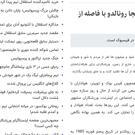
خرید ناامیدکننده استقلال تیم پیدا کرد
چالش بزرگ پرسپولیس؛ پایان دادن به 
 رونالدو با فاصله از
بازیکن!
مذاکره استقلال با آنتونیو آدان برای تمد
مقصد جدید سرمربی سابق استقلال
ن در فیسبوک است.
دستیار سابق قلعه‌نویی روی نیمکت ایتال
تماس شوکه کننده موری با علیمنصور!
ود و میلیون ها نفر از مردم با شور و هیجان
جنگ جدید تراکتور و پرسپولیس
خارج از زمین، ورزشکاران برای طرفدارانشان
ردپای مسی در ۳ بازی پرتماشاگر جام‌جهانی!
ز آن ها تقلید کنند و پا جای پایشان بگذارند.
تیم پرماجرای لیگ یک در شهر خودش ما
مچون فیس بوک و توییتر، هواداران با
کلاغ‌های انگلیس بی پروبال شدند
عی می کردند از حال و روز ستاره مورد
به جای پیشرفت، پسرفت کرده‌ایم/ فوت
 اجتماعی در اینترنت، ورزشکاران مشهور
مُشت دلال است
 می کنند. این روزها بحث تعداد هوادار و
روحانی بوکسور: در میانه انتخابی تیم 
و آمدم طلبه شدم!
ا نمایان می کند. به همین بهانه نگاهی
محبوب‌ترین صفحه اینستاگرام ورزشکاران
چه کسی است؟
کریستیانو رونالدو دوس سانتوس آویرو، ملقب به کریس رونالدو در تاریخ پنجم فوریه 1985 به
الکس نوری به مک‌دونالد روی آورد!