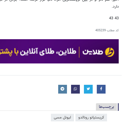
دارد.
43 43
کد مطلب
405239
برچسب‌ها
کریستیانو رونالدو
لیونل مسی