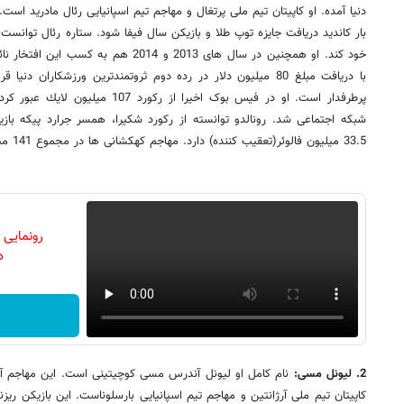
خود کند. او همچنین در سال های 2013 و 2014 
با دریافت مبلغ 80 میلیون دلار در رده دوم ثروتمندترین ورزشکارا
پرطرفدار است. او در فیس بوک اخیرا از 
شبكه اجتماعی شد. رونالدو توانسته از ركورد شكیرا، همسر جرارد پیكه بازیكن
33.5 میلیون فالوئر(تعقیب کننده) دارد. مهاجم کهکشانی ها در مجموع 141 میلیون هوادار در شبکه های مجازی دارد.
رونمایی
دن
2. لیونل مسی: