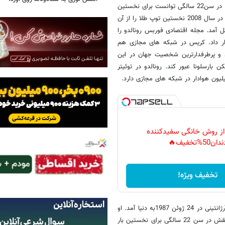
دنیا آمده. او کاپیتان تیم ملی پرتغال و مهاجم تیم اسپانیایی رئال مادرید است. در سن22 سالگی توانست برای نخستین
بار کاندید دریافت جایزه توپ طلا و بازیکن سال فیفا شود. ستاره رئال توانست در سال 2008 نخستین توپ طلا را از آن
هم به کسب این افتخار نائل آمد. مجله اقتصادی فوربس رونالدو را
ن دنیا قرار داد. کریس در شبکه های مجازی هم
ركورد 107 میلیون لایك عبور كرد و پرطرفدارترین شخصیت جهان در این
 بارسلونا عبور كند. رونالدو در توئیتر
 از روش خانگی سفیدکننده
دان50%تخفیف🔥
تخفیف ویژه!
نام کامل او لیونل آندرس مسی کوچیتینی است. این مهاجم آرژانتینی در 24 ژوئن 1987به دنیا آمد. او
کاپیتان تیم ملی آرژانتین و مهاجم تیم اسپانیایی بارسلوناست. این بازیکن ریزنقش در سن 22 سالگی برای نخستین بار