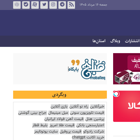
جمعه ۱۶ مرداد ۱۴۰۵
انتشارات
وبلاگ
استان‌ها
وبگردی
خبرآنلاین
راه نو آنلاین
بازی آنلاین
قیمت تلویزیون سونی
مبل مینیمال
جراح بینی گوشتی
پرشین هتل
قیمت آهن فولاد ایرانیان
اعتبارسنجی بانکی
قیمت طلا امروز
بلیط قطار
شرکت رادوکو
قیمت پروفیل
سایت یوتوتایمز
خرید اکانت chatgpt