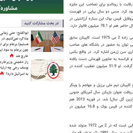
افت جایزه توپ طلا و بازیکن سال فیفا شد. او در سال 2008 در رقابت با رونالدو برای تصاحب این جایزه
والی توپ طلا را از آن خود کرد. مسی دو سال پیاپی در فهرست
روفایل فیس بوک این ستاره آرژانتینی در
در بحث مشارکت کنید
یلیون فالوئر دارد.
ابوالفتح: حتی زمانی 
نام کامل او دیوید روبرت جوزف بکام است. فوتبالیست انگلیسی زاده 2 می 1975 است. کاپیتان سابق
مذاکره نمی‌کنیم، در 
هستیم/ برجام برای ای
می توان به حضور در باشگاه های صاحب
چون برجام به سود ایرا
پاری سن ژرمن اشاره کرد. در واقع بکس
خارج شد
و فرانسه به عناوین قهرمانی دست یافته
راز دشمنی وزیرخارجه 
است. دیوید در سال 2004 در لیست 100 بازیکن برتر دنیا از دید فیفا قرار گرفت. او 51.9 میلیون تعقیب کننده در
یوسف رجی چه ارتباط
به اسرائیل دارد؟
در تاریخ 5 فوریه 1992 به دنیا آمد. او کاپیتان تیم ملی برزیل و مهاجم یا وینگر
ت. او در سن 19 سالگی و در سال 2011 موفق به دریافت عنوان بازیکن سال آمریکای جنوبی
شد. در همان سال پسر طلایی سلسائو موفق به دریافت جایزه پوشکاش(زیباترین گل سال) شد. در فوریه 2013 هم
عکسش روی مجله تایم قرار گرفت. این مهاجم جوان 51.7 میلیون تعقیب کننده در فیس بوک و 16.8 میلیون در
دواین داگلاس جانسون بازیگر و کشتی گیر حرفه ای آمریکایی است که در 2 می 1972 متولد شده
است. او فعالیت حرفه ای خود را با بازی در تیم فوتبال دانشگاه میامی آغاز کرد و در سال 1991 یک عنوان قهرمانی