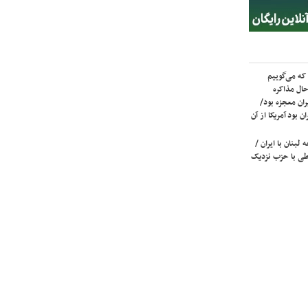
که می‌گوییم
حال مذاکره
ران معجزه بود/
ن بود آمریکا از آن
لبنان با ایران /
ی با حزب نزدیک