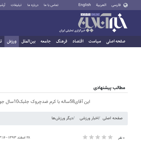
فارسی
العربية
English
تماس با ما
درباره ما
تبلیغات
آرشی
صفحه اصلی
سیاست
اقتصاد
فرهنگ
جامعه
بین‌الملل
ورزش
تا
مطالب پیشنهادی
این آقای58ساله با کرم ضدچروک جلبک10سال جوان شد(سفارش با تخفیف)
صفحه اصلی
اخبار ورزشی
دیگر ورزش‌ها
۲۸ اسفند ۱۳۹۳ - ۱۳:۱۶
۰ نفر