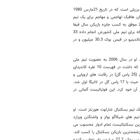
رونالدو د اسیس موریرا هم از جمله فوتبالیست های حرفه ای برزیلی است که در تاریخ 21مارس 1980
وان هافبک تهاجمی و مهاجم برای یک تیم
باشگاهی در مکزیک به نام کوئرتارو توپ می زند. در سال های 2004 و 2005 موفق به کسب جایزه بازیکن سال فیفا
شد. در سال 2002 با سلسائو قهرمان جام جهانی شد. رونالدینیو در 97 بازی که برای تیم ملی کشورش انجام داده 33
گل زده است. این مهاجم برزیلی عناوین و افتخارات زیادی به دست آورده. رونالدینیو در فیس بوک 30.3 میلیون و در
این فوتبالیست آلمانی در تاریخ 15 اکتبر 1988 متولد شد. او در سال 2006 به عضویت تیم ملی
بزرگسالان فوتبال آلمان درآمد. در جام جهانی 2010 هم بخاطر عملکرد خوبی که داشت در فهرست 10 نفره کاندیدای
توپ طلای آدیداس قرار گرفت. در سال 2011 بخاطر خلق موقعیت گل فراوان (25 پاس گل) در رقابت های اروپایی و
باشگاهی در رده اول بهترین پاسور گل قرار گرفت. در سال 2012 هم از این حیث با 17 پاس گل در لالیگا اول شد.
ا هم از آن خود کرد. این فوتبالیست آلمانی در
 تیم بسکتبال شارلوت هورنتز است. او
یه 1963 به دنیا آمد و 15 فصل از رقابت های NBA را در تیم های شیکاگو بولز و واشنگتن ویزارد
رین بسکتبالیست تمام ادوار محسوب می
یم منتخب NBA قرار گرفت و توانست 5 بار جایزه ارزشمندترین بازیکن بسکتبال را کسب کند.
اخیرا هم نام او در بین ثروتمندترین افراد دنیا قرار گرفته است. جردن در فیس بوک 27.7 میلیون نفر تعقیب کننده