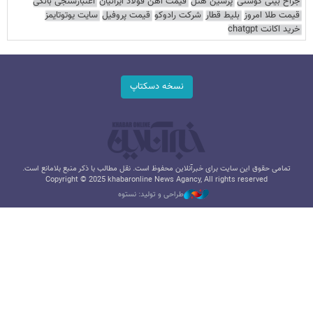
جراح بینی گوشتی
پرشین هتل
قیمت آهن فولاد ایرانیان
اعتبارسنجی بانکی
قیمت طلا امروز
بلیط قطار
شرکت رادوکو
قیمت پروفیل
سایت یوتوتایمز
خرید اکانت chatgpt
نسخه دسکتاپ
تمامی حقوق این سایت برای خبرآنلاین محفوظ است. نقل مطالب با ذکر منبع بلامانع است.
Copyright © 2025 khabaronline News Agancy, All rights reserved
طراحی و تولید: نستوه