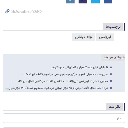
برچسب‌ها
اورژانس
نزاع خیابانی
خبرهای مرتبط
تا پایان آبان ماه 76هزار و 70تهرانی دعوا کردند
سرپرست دادسرای اهواز: درگیری های جمعی در اهواز کشته ای نداشت
معاون عملیات اورژانس : روزانه 11 حادثه پر تلفات در کشور اتفاق می افتد
در ۱۰ ماه اتفاق افتاد؛ بیش از ۹۱ هزار تهرانی در دعوا، مصدوم شدند/ ۳۱ هزار نفر زن…
نظر شما