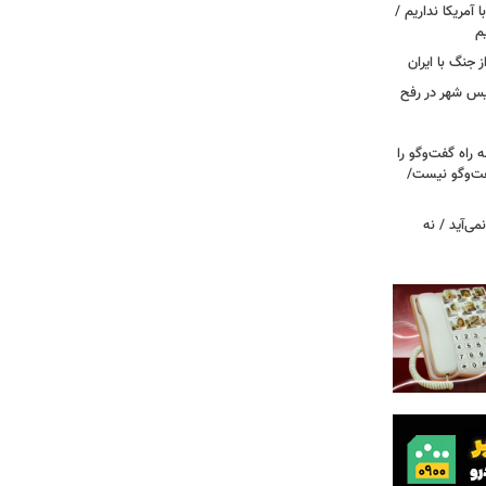
ا آمریکا نداریم /
م
ز جنگ با ایران
سیس شهر در رفح
راه گفت‌وگو را
فت‌وگو نیست/
می‌آید / نه