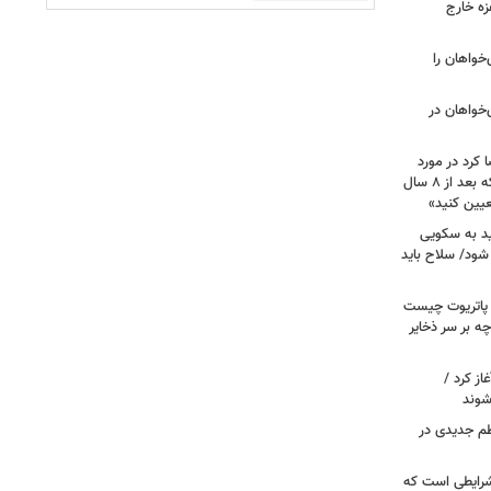
زه خارج
مهوری‌خواهان را
‌خواهان در
 کرد در مورد
تصویب آن چه گفت؟ / هشدار ظریف که بعد از ۸ سال
عیین کنید»
اید به سکویی
شود/ سلاح باید
/ پاتریوت چیست
چه بر سر ذخایر
از کرد /
شوند
نظم جدیدی در
شرایطی است که