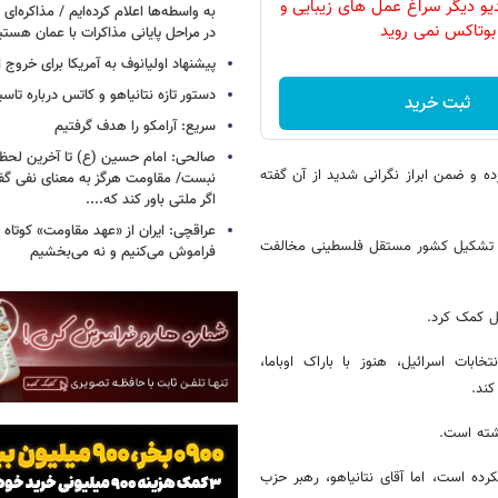
دیو دیگر سراغ عمل های زیبایی و
به واسطه‌ها اعلام کرده‌ایم / مذاکره‌ای ب
بوتاکس نمی روید
در مراحل پایانی مذاکرات با عمان هستی
پیشنهاد اولیانوف به آمریکا برای خروج ا
دستور تازه نتانیاهو و کاتس درباره تا
ثبت خرید
سریع: آرامکو را هدف گرفتیم
صالحی: امام حسین (ع) تا آخرین لحظه 
کرده و ضمن ابراز نگرانی شدید از آن گفته
نبست/ مقاومت هرگز به معنای نفی گ
اگر ملتی باور کند که....
عراقچی: ایران از «عهد مقاومت» کوتاه ن
، با تشکیل کشور مستقل فلسطینی مخالفت
فراموش می‌کنیم و نه می‌بخشیم
یل کمک کرد.
ابات اسرائیل، هنوز با باراک اوباما،
کند.
اشته است.
ده است، اما آقای نتانیاهو، رهبر حزب