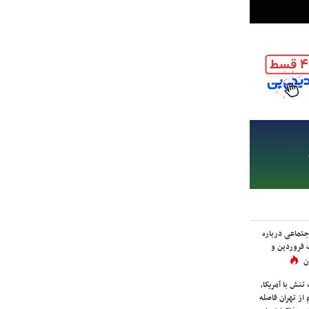
اجتماعی درباره
 فروردین و
ن
نش با آمریکا،
از تهران فاصله