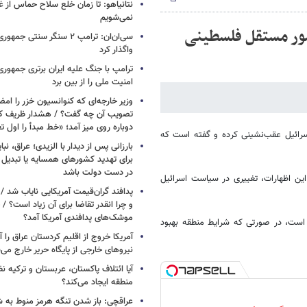
نتانیاهو: تا زمان خلع سلاح حماس از غ
نمی‌شویم
شور مستقل فلسطینی
سی‌ان‌ان: ترامپ ۲ سنگر سنتی ج
واگذار کرد
ترامپ با جنگ علیه ایران برتری جمهوری
امنیت ملی را از بین برد
وزیر خارجه‌ای که کنوانسیون خزر را امضا
دوباره روی میز آمد؛ «خط مبدأ را اول ت
 اسرائیل عقب‌نشینی کرده و گفته است که
بارزانی پس از دیدار با الزیدی؛ عراق، نب
برای تهدید کشورهای همسایه یا تبدیل 
در دست دولت باشد
 این اظهارات، تغییری در سیاست اسرائیل
پدافند گران‌قیمت آمریکایی نایاب شد 
و چرا انقدر تقاضا برای آن زیاد است؟ / 
موشک‌های پدافندی آمریکا آمد؟
ست، در صورتی که شرایط منطقه بهبود
آمریکا خروج از اقلیم کردستان عراق را آغ
نیروهای خارجی از پایگاه حریر خارج می‌
آیا ائتلاف پاکستان، عربستان و ترکیه 
منطقه ایجاد می‌کند؟
عراقچی: باز شدن تنگه هرمز منوط به 