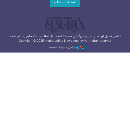
نسخه دسکتاپ
تمامی حقوق این سایت برای خبرآنلاین محفوظ است. نقل مطالب با ذکر منبع بلامانع است.
Copyright © 2025 khabaronline News Agancy, All rights reserved
طراحی و تولید: نستوه