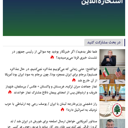
در بحث مشارکت کنید
شما نظر بدهید/ اگر خبرنگار بودید چه سوالی از رئیس جمهور در
نشست خبری فردا می‌پرسیدید؟
ابوالفتح: حتی زمانی که می‌گوییم مذاکره نمی‌کنیم، در حال مذاکره
هستیم/ برجام برای ایران معجزه بود/ چون برجام به سود ایران بود آمریکا
از آن خارج شد
نماز جماعت سران ترکیه، عربستان و پاکستان + عکس / بن‌سلمان، شهباز
شریف و اردوغان پس از امضای پیمان دفاع مشترک نماز خواندند
راز دشمنی وزیرخارجه لبنان با ایران / یوسف رجی چه ارتباطی با حزب
نزدیک به اسرائیل دارد؟
سناتور آمریکایی خواهان ارسال اسلحه برای شورش در ایران شد / تد
کروز: فرقی نمی‌کند پسر شاه روی کار بیاید یا مریم رجوی، هر کسی جز