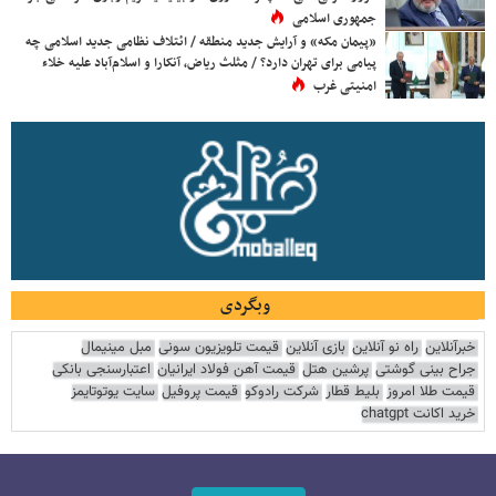
جمهوری اسلامی
«پیمان مکه» و آرایش جدید منطقه / ائتلاف نظامی جدید اسلامی چه
پیامی برای تهران دارد؟ / مثلث ریاض، آنکارا و اسلام‌آباد علیه خلاء
امنیتی غرب
وبگردی
خبرآنلاین
راه نو آنلاین
بازی آنلاین
قیمت تلویزیون سونی
مبل مینیمال
جراح بینی گوشتی
پرشین هتل
قیمت آهن فولاد ایرانیان
اعتبارسنجی بانکی
قیمت طلا امروز
بلیط قطار
شرکت رادوکو
قیمت پروفیل
سایت یوتوتایمز
خرید اکانت chatgpt