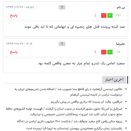
بی نام
۰۵:۵۸ - ۱۳۹۳/۱۲/۲۹
پاسخ
2
191
صد البته پرونده قتل های زنجیره ای و ابهاماتی که تا ابد باقی موند
علیرضا
۱۲:۱۲ - ۱۳۹۳/۱۲/۲۹
پاسخ
5
14
سعید امامی یک تندرو تمام عیار به معنی واقعی کلمه بود
آخرین اخبار
«قانون لیندسی گراهام» با رای قاطع سنا تصویب شد / اضافه شدن تحریم‌های ایران به
درخواست ترامپ در لایحه لیندسی گراهام
عراقچی: وقت آن رسیده که برادری واقعی در پیش بگیریم
اسرائیل و آمریکا جلوی حضور فرانسه در جنوب لبنان را گرفتند / فهرست اولیه کشورهای حافظ
صلح جنوب لبنان تائید شد /بیروت پیمانکاران امنیتی خصوصی را نپذیرفت
پروژه سالن رقص کاخ سفید متوقف شد / شکست ۴۰۰ میلیون دلاری ترامپ در دادگاه
پاشینیان: زمان برگزاری همه‌پرسی پیوستن ارمنستان به اروپا فرا نرسیده است