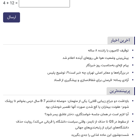
4 + 12 =
ارسال
آخرین اخبار
توقیف کامیون با راننده ۸ ساله
پیش‌بینی وضعیت هوا طی روزهای آینده اعلام شد
پیام اژه‌ای به‌مناسبت روز خبرنگار
در بزرگراه‌ها و معابر اصلی تهران چه خبر است؟/ توضیح پلیس
آزادی رسانه؛ فرصتی برای شفاف‌سازی و پیشگیری از فساد
پربیننده‌ترین
بازداشت دو جراح زیبایی قلابی/ یکی از متهمان: حوصله نداشتم 7-8 سال درس بخوانم تا پزشک
شوم؛ عفونت بیماران یا کج شدن صورت آنها تقصبر خودشان بود
آیا لازم است در همان جلسه خواستگاری، دختر عاشق پسر شود؟
از سقوط در QS تا حذف از تایمز، وقتی سیاست دانشگاه را قربانی می‌کند/ روایت حذف
دانشگاه‌های ایران از رتبه‌بندی‌های جهانی
شست‌وشوی این ماده غذایی را جدی بگیرید