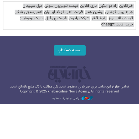
خبرآنلاین
راه نو آنلاین
بازی آنلاین
قیمت تلویزیون سونی
مبل مینیمال
جراح بینی گوشتی
پرشین هتل
قیمت آهن فولاد ایرانیان
اعتبارسنجی بانکی
قیمت طلا امروز
بلیط قطار
شرکت رادوکو
قیمت پروفیل
سایت یوتوتایمز
خرید اکانت chatgpt
نسخه دسکتاپ
تمامی حقوق این سایت برای خبرآنلاین محفوظ است. نقل مطالب با ذکر منبع بلامانع است.
Copyright © 2025 khabaronline News Agancy, All rights reserved
طراحی و تولید: نستوه