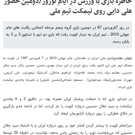
خاطره بازی با ورزش در ایام نوروز/دومین حضور
علی دایی روی نیمکت تیم ملی
در روز 7فروردین 87 در دومین بازی گروه پنجم مرحله‌ انتخابی رقابت های جام
جهانی 2010 ، تیم ایران به دیدار کویت رفت که بازی دو تیم‌ با تساوی 2 بر 2 به
پایان رسید.
زاوش محمدی/
تیم ملی ایران در مقدماتی جام جهانی 2010 در 7 فروردین 1387 در کویت به
مصاف تیم ملی این کشور رفت. برای ایران در این دیدار مهدی رحمتی، محسن بنگر،‌ سید جلال
حسینی، هاشم بیک زاده، محمد غلام‌نژاد، ابراهیم صادقی، آندرانیک تیموریان، علی کریمی،
مهرزاد معدنچی(میلاد میداوودی) ، مسعود شجاعی(محسن خلیلی) و علیرضا واحدی نیکبخت
بازی کردند.
در ابتدای بازی که با حملات پرشمار ایران همراه بود،‌ در دقایق 3 و 6 واحدی
نیکبخت و سید جلال حسینی دروازه کویت را باز کردند،‌ اما در ادامه عدم یارگیری
در دفاع خطراتی را روی دروازه کشورمان ایجاد کرد.
سرانجام کویت با بیشتر کردن فشار خود بر روی دروازه ایران و با اشتباه سید جلال
حسینی که می‌خواست توپ را به رحمتی پاس بدهد، توانست در دقیقه 36 توسط