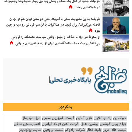
جزئیات جدید از قتل یک مداح/ پخش ویدئوی پیکر حمیدرضا رجب‌زاده
در شبکه‌های معاند
ظریف: بدون مدیریت تنش با آمریکا، حتی دوستان ایران هم از تهران
فاصله می‌گیرند/ایران نباید در مذاکرات با ترامپ قربانی روسیه و چین
شود
از سقوط در QS تا حذف از تایمز، وقتی سیاست دانشگاه را قربانی
می‌کند/ روایت حذف دانشگاه‌های ایران از رتبه‌بندی‌های جهانی
وبگردی
خبرآنلاین
راه نو آنلاین
بازی آنلاین
قیمت تلویزیون سونی
مبل مینیمال
جراح بینی گوشتی
پرشین هتل
قیمت آهن فولاد ایرانیان
اعتبارسنجی بانکی
قیمت طلا امروز
بلیط قطار
شرکت رادوکو
قیمت پروفیل
سایت یوتوتایمز