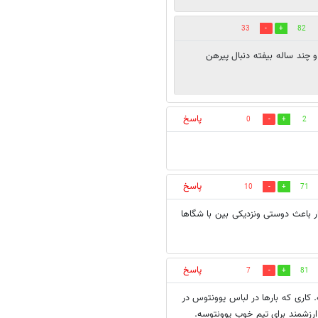
33
82
 چند ساله بیفته دنبال پیرهن
پاسخ
0
2
پاسخ
10
71
ار باعث دوستی ونزدیکی بین با شگاها
پاسخ
7
81
. کاری که بارها در لباس یوونتوس در
 ارزشمند برای تیم خوب یوونتوسه.