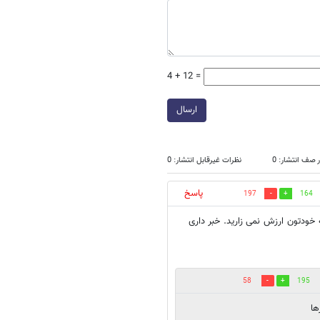
4 + 12 =
ارسال
 صف انتشار: 0
نظرات غیرقابل انتشار: 0
پاسخ
197
164
خودتون ارزش نمی زارید. خبر داری
58
195
ها