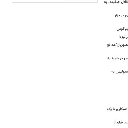
قلال جنگیده، به
دی در حق
پیاکوس
 نبود!
نصوریان/مدافع
س در خارج به
رسپولیس به
همکاری با یک
ید قرارداد