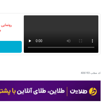
رونمایی
دن
کد مطلب
406193