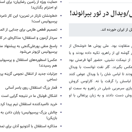
حمایت ویژه از رامین رضاییان؛ برای است
او احترام بگذارید!
یدال در تور بیرانوند!
خط‌ونشان تارتار در تمرین؛ این کار نامر
پرسپولیس است!
 از ایران خورده اند.
تصمیم قطعی طارمی برای جدایی از الم
سردار آزمون و استقلال؛ مذاکره‌ای در کار
م متفاوت بود. ملی پوش ها خوشحال از
پاسخ منفی پورعلی‌گنجی به پیشنهاد م
پرسپولیس لژیونر می‌شود
 گوشه ای از راهرو، تکیه داده بودند و با
 از نیمکت نشینی. حضور آنها فرصتی بود
عکس| اسطوره‌های استقلال و پرسپولی
هم رسیدند!
ا عکس بگیرند. گلر نفت توانست با ویدال
جزئیات جدید از انتقال نجومی گزینه پ
دند تا لباس شان را با ویدال عوض کنند
نساجی
لباسش را گرفت یا نه. کارلوس کروش
قمار بزرگ استقلال روی یاسر آسانی
بازی سرمربی شیلی در راهرو به سمت او
 دست دادند و به زبان پرتغالی با او
اشکال فوتبال ما در نتیجه گرایی است
خرید ناامیدکننده استقلال تیم پیدا کرد
چالش بزرگ پرسپولیس؛ پایان دادن به 
بازیکن!
مذاکره استقلال با آنتونیو آدان برای تمد