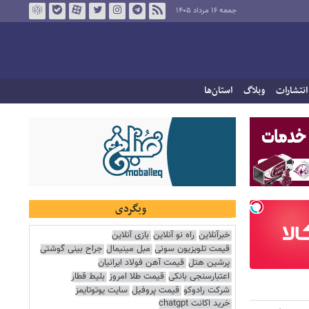
جمعه ۱۶ مرداد ۱۴۰۵
انتشارات
وبلاگ
استان‌ها
وبگردی
خبرآنلاین
راه نو آنلاین
بازی آنلاین
قیمت تلویزیون سونی
مبل مینیمال
جراح بینی گوشتی
پرشین هتل
قیمت آهن فولاد ایرانیان
اعتبارسنجی بانکی
قیمت طلا امروز
بلیط قطار
شرکت رادوکو
قیمت پروفیل
سایت یوتوتایمز
خرید اکانت chatgpt