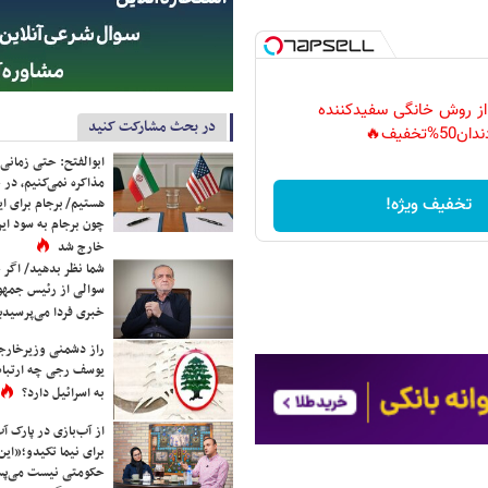
 از روش خانگی سفیدکننده
در بحث مشارکت کنید
دان50%تخفیف🔥
ابوالفتح: حتی زمانی 
مذاکره نمی‌کنیم، در 
تخفیف ویژه!
هستیم/ برجام برای ای
چون برجام به سود ایرا
خارج شد
شما نظر بدهید/ اگر خ
سوالی از رئیس جمه
خبری فردا می‌پرسیدی
راز دشمنی وزیرخارجه 
یوسف رجی چه ارتباط
به اسرائیل دارد؟
از آب‌بازی در پارک آ
برای نیما تکیدو؛«این
حکومتی نیست می‌پسن