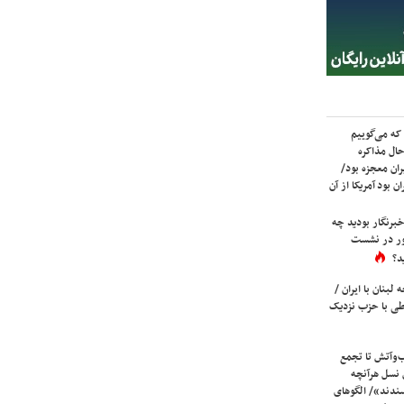
که می‌گوییم
حال مذاکره
ران معجزه بود/
ن بود آمریکا از آن
برنگار بودید چه
ور در نشست
د؟
لبنان با ایران /
ی با حزب نزدیک
ب‌وآتش تا تجمع
 نسل هرآنچه
دند»/ الگوهای