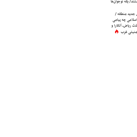
ند/ یقه نوجوان‌ها
 جدید منطقه /
اسلامی چه پیامی
لث ریاض، آنکارا و
 امنیتی غرب