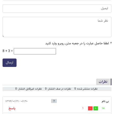
باتری ارگانیک، جدیدترین و پیشرفته‌ترین باتری جهان
باتری موبایل، محصول تازه کمپانی سیلیکون پاور
کوچک‌ترین ژنراتور برق جهان به پهنای یک اتم
باتری با عمر جاودانه
ساخت بلندگویی با عمر ۵۰ ساعته باتری
نظر شما
*
لطفا حاصل عبارت را در جعبه متن روبرو وارد کنید
8 + 3 =