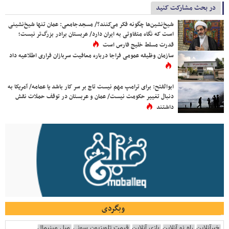
در بحث مشارکت کنید
شیخ‌نشین‌ها چگونه فکر می‌کنند؟/ مسجدجامعی: عمان تنها شیخ‌نشینی
است که نگاه متفاوتی به ایران دارد/ عربستان برادر بزرگ‌تر نیست؛
قدرت مسلط خلیج فارس است
سازمان وظیفه عمومی فراجا درباره معافیت سربازان فراری اطلاعیه داد
ابوالفتح: برای ترامپ مهم نیست تاج بر سر کار باشد یا عمامه/ آمریکا به
دنبال تغییر حکومت نیست/ عمان و عربستان در توقف حملات نقش
داشتند