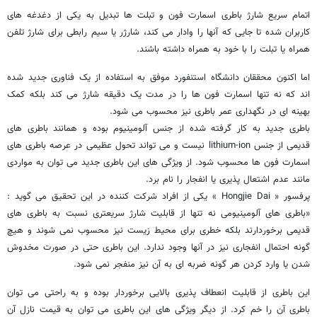
محققان استنفورد موفق به طراحی باطری شگفت انگیزی برای اسمارت فون ها
شده اند که تنها در مدت یک دقیقه شارژ شده و تحول عظیمی در این عرصه
محسوب می شود.
اتمام سریع شارژ باطری اسمارت فون و تبلت ها تبدیل به یکی از دغدغه های
کاربران شده تا جایی که آنها را وادار می کند، شارژر یا سیم رابطی برای شارژ تلفن
همراه یا تبلت را با خود به همراه داشته باشند.
اما اکنون محققان دانشگاه استنفورد موفق به استفاده از یک فناوری جدید شده
اند که نه تنها اسمارت فون ها را در مدت یک دقیقه شارژ می کند بلکه کمک
بهینه ای در نگهداری عمر باطری نیز محسوب می شود.
باطری جدید به کار گرفته شده از جنس آلومینیوم بوده و همانند باطری های
قدیمی از جنس lithium-ion نیست و می تواند تحول عظیمی در عرصه باطری های
اسمارت فون ها محسوب شود. از ویژگی های این باطری جدید می توان به مواردی
مانند عدم اشتعال پذیری یا انفجار را نام برد.
پرفسور « Hongjie Dai » یکی از افراد شرکت کننده در این تحقیق می گوید :
«باطری های آلومینیومی نه تنها از قابلیت شارژ سریعتری نسبت به باطری های
قدیمی برخوردارند بلکه خطری برای محیط زیست نیز محسوب نمی شوند و هیچ
گونه احتمال انفجاری نیز در آنها وجود ندارد. این باطری حتی در صورت مخدوش