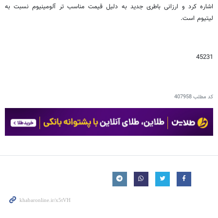
شدن یا وارد کردن هر گونه ضربه ای به آن نیز منفجر نمی شود.
زانو درد دارین؟ به هیچ وجه
عمل نکنید❌ "پرسش‌نامه"
◀ پرسش‌نامه
این باطری از قابلیت انعطاف پذیری بالایی برخوردار بوده و به راحتی می توان
باطری آن را خم کرد. از دیگر ویژگی های این باطری می توان به قیمت نازل آن
اشاره کرد و ارزانی باطری جدید به دلیل قیمت مناسب تر آلومینیوم نسبت به
لیتیوم است.
45231
کد مطلب
407958