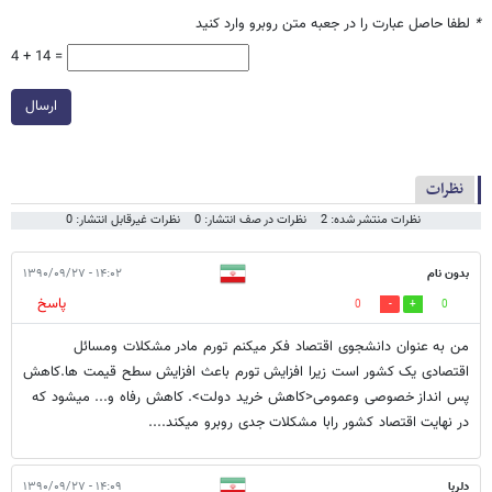
*
لطفا حاصل عبارت را در جعبه متن روبرو وارد کنید
4 + 14 =
ارسال
نظرات
نظرات منتشر شده: 2
نظرات در صف انتشار: 0
نظرات غیرقابل انتشار: 0
بدون نام
۱۴:۰۲ - ۱۳۹۰/۰۹/۲۷
پاسخ
0
0
من به عنوان دانشجوی اقتصاد فکر میکنم تورم مادر مشکلات ومسائل
اقتصادی یک کشور است زیرا افزایش تورم باعث افزایش سطح قیمت ها.کاهش
پس انداز خصوصی وعمومی<کاهش خرید دولت>. کاهش رفاه و... میشود که
در نهایت اقتصاد کشور رابا مشکلات جدی روبرو میکند....
دلربا
۱۴:۰۹ - ۱۳۹۰/۰۹/۲۷