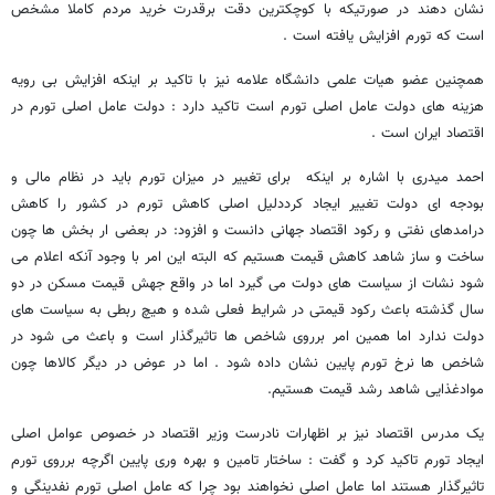
نشان دهند در صورتیکه با کوچکترین دقت برقدرت خرید مردم کاملا مشخص
است که تورم افزایش یافته است .
همچنین عضو هیات علمی دانشگاه علامه نیز با تاکید بر اینکه افزایش بی رویه
هزینه های دولت عامل اصلی تورم است تاکید دارد : دولت عامل اصلی تورم در
اقتصاد ایران است .
احمد میدری با اشاره بر اینکه برای تغییر در میزان تورم باید در نظام مالی و
بودجه ای دولت تغییر ایجاد کرددلیل اصلی کاهش تورم در کشور را کاهش
درامدهای نفتی و رکود اقتصاد جهانی دانست و افزود: در بعضی ار بخش ها چون
ساخت و ساز شاهد کاهش قیمت هستیم که البته این امر با وجود آنکه اعلام می
شود نشات از سیاست های دولت می گیرد اما در واقع جهش قیمت مسکن در دو
سال گذشته باعث رکود قیمتی در شرایط فعلی شده و هیچ ربطی به سیاست های
دولت ندارد اما همین امر برروی شاخص ها تاثیرگذار است و باعث می شود در
شاخص ها نرخ تورم پایین نشان داده شود . اما در عوض در دیگر کالاها چون
موادغذایی شاهد رشد قیمت هستیم.
یک مدرس اقتصاد نیز بر اظهارات نادرست وزیر اقتصاد در خصوص عوامل اصلی
ایجاد تورم تاکید کرد و گفت : ساختار تامین و بهره وری پایین اگرچه برروی تورم
تاثیرگذار هستند اما عامل اصلی نخواهند بود چرا که عامل اصلی تورم نفدینگی و