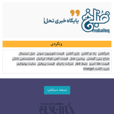
وبگردی
خبرآنلاین
راه نو آنلاین
بازی آنلاین
قیمت تلویزیون سونی
مبل مینیمال
جراح بینی گوشتی
پرشین هتل
قیمت آهن فولاد ایرانیان
اعتبارسنجی بانکی
قیمت طلا امروز
بلیط قطار
شرکت رادوکو
قیمت پروفیل
سایت یوتوتایمز
خرید اکانت chatgpt
نسخه دسکتاپ