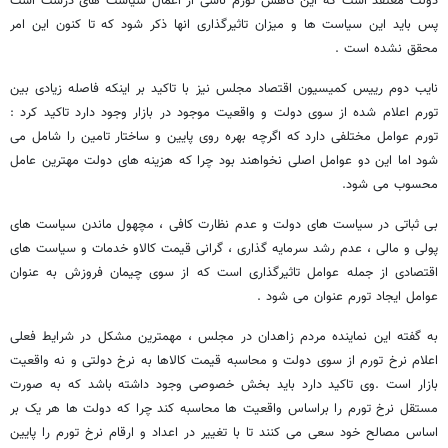
دولت معتقد است که این کاهش تورم ناشی از اعمال سیاست های درست است
پس باید این سیاست ها و میزان تاثیرگذاری انها ذکر شود که تا کنون این امر
محقق نشده است .
نایب دوم رییس کمیسیون اقتصاد مجلس نیز با تاکید بر اینکه فاصله زیادی بین
تورم اعلام شده از سوی دولت و واقعیت موجود در بازار وجود دارد تاکید کرد :
تورم عوامل مختلفی دارد که اگرچه بهره روی پایین و ساختار تامین را شامل می
شود اما این دو عوامل اصلی نخواهند بود چرا که هزینه های دولت مهترین عامل
محسوب می شود.
بی ثباتی در سیاست های دولت و عدم نظارت کافی ، مچهول ماندن سیاست های
پولی و مالی ، عدم رشد سرمایه گذاری ، گرانی قیمت کالاو خدمات و سیاست های
اقتصادی از جمله عوامل تاثیرگذاری است که از سوی چیمان فروزش به عنوان
عوامل ایجاد تورم عنوان می شود .
به گفته این نماینده مردم زاهدان در مجلس ، مهمترین مشکل در شرایط فعلی
اعلام نرخ تورم از سوی دولت و محاسبه قیمت کالاها به نرخ دولتی و نه واقعیت
بازار است .وی تاکید دارد باید بخش خصوصی وجود داشته باشد که به صورت
مستقل نرخ تورم را براساس واقعیت ها محاسبه کند چرا که دولت ها هر یک بر
اساس مصالح خود سعی می کنند تا با تغییر در اعداد و ارقام نرخ تورم را پایین