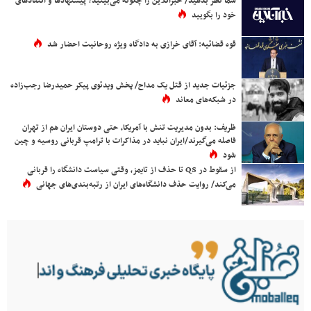
شما نظر بدهید/ خبرآنلاین را چگونه می‌بینید؟ پیشنهادها و انتقادهای
خود را بگویید
قوه قضائیه: آقای خرازی به دادگاه ویژه روحانیت احضار شد
جزئیات جدید از قتل یک مداح/ پخش ویدئوی پیکر حمیدرضا رجب‌زاده
در شبکه‌های معاند
ظریف: بدون مدیریت تنش با آمریکا، حتی دوستان ایران هم از تهران
فاصله می‌گیرند/ایران نباید در مذاکرات با ترامپ قربانی روسیه و چین
شود
از سقوط در QS تا حذف از تایمز، وقتی سیاست دانشگاه را قربانی
می‌کند/ روایت حذف دانشگاه‌های ایران از رتبه‌بندی‌های جهانی