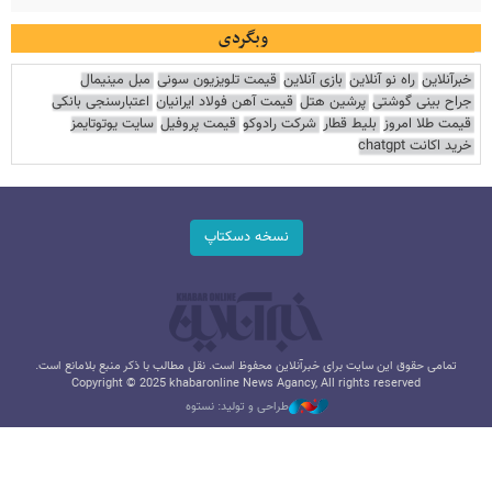
وبگردی
خبرآنلاین
راه نو آنلاین
بازی آنلاین
قیمت تلویزیون سونی
مبل مینیمال
جراح بینی گوشتی
پرشین هتل
قیمت آهن فولاد ایرانیان
اعتبارسنجی بانکی
قیمت طلا امروز
بلیط قطار
شرکت رادوکو
قیمت پروفیل
سایت یوتوتایمز
خرید اکانت chatgpt
نسخه دسکتاپ
تمامی حقوق این سایت برای خبرآنلاین محفوظ است. نقل مطالب با ذکر منبع بلامانع است.
Copyright © 2025 khabaronline News Agancy, All rights reserved
طراحی و تولید: نستوه