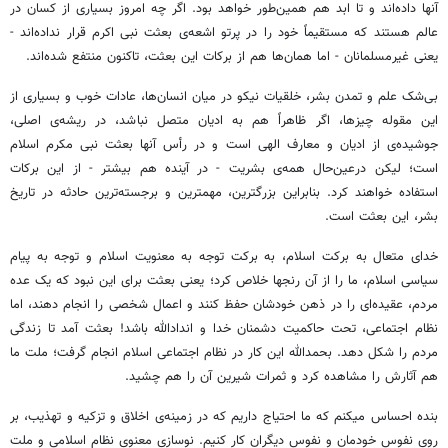
آنها داده‌اند و تا ابد هم همین‌طور خواهد بود. اگر چه امروز بسیاری از کسان در
عالم هستند که مستقیماً خود را در پرتو اشعه‌ی بعثت نبی اکرم قرار نداده‌اند -
یعنی غیرمسلمانان - اما همان‌ها هم از برکات این بعثت، تاکنون منتفع شده‌اند.
بی‌شک علم و تمدن بشر، خلقیات نیکو در میان انسان‌ها، عادات خوب و بسیاری از
این مقوله چیزها، اگر ظاهراً هم به ادیان متصل نباشد، در ریشه‌ی اصلی،
جوشیده‌ی از ادیان و معارف الهی است و در رأس آنها بعثت نبی مکرم اسلام
است؛ لیکن درعین‌حال همه‌ی بشریت - در آینده هم بیشتر - از این برکات
استفاده خواهند کرد. بنابراین بزرگترین، مهمترین و برجسته‌ترین حادثه در تاریخ
بشر، این بعثت است.
خدای متعال به برکت اسلام، به برکت توجه به معنویت اسلام و توجه به پیام
سیاسی اسلام، ما را از آن رنجها خلاص کرد؛ یعنی بعثت برای این نبود که یک عده
مردم، عقیده‌ای را در ذهن خودشان حفظ کنند و اعمال شخصی را انجام دهند، اما
نظام اجتماعی، تحت حاکمیت دشمنان خدا و اندادالله باشد! بعثت آمد تا زندگی
مردم را شکل دهد. بحمدالله این کار در نظام اجتماعی اسلام انجام گرفت؛ ملت ما
هم آثارش را مشاهده کرد و ثمرات شیرین آن را هم چشید.
بنده احساس میکنم که ما احتیاج داریم که در زمینه‌ی اخلاق و تزکیه و تهذیب، بر
روی نفوس خودمان و نفوس دیگران کار کنیم. نوسازی معنوی نظام اسلامی و ملت