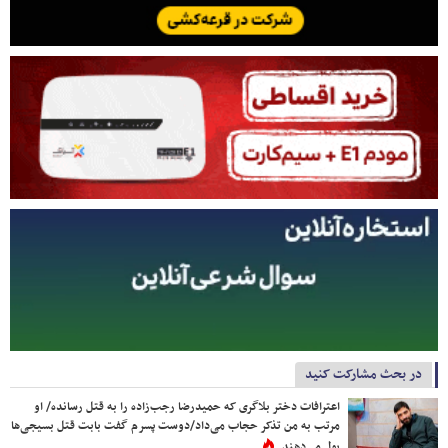
در بحث مشارکت کنید
اعترافات دختر بلاگری که حمیدرضا رجب‌زاده را به قتل رسانده/ او
مرتب به من تذکر حجاب می‌داد/دوست پسرم گفت بابت قتل بسیجی‌ها
پول می‌دهند