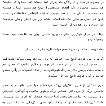
در جسم و در ماده و در زندگی چند روزه‌ی دنیا نیست؛ فقط محدود در معنویات
هم نیست؛ محدود در یک قطعه‌ی مشخصی از تاریخ هم نیست. انسان، همیشه
و در همه حال انسان است و ابعاد وجودی او، ابعاد لایتناهی و ناشناخته‌ای است.
هنوز هم انسان موجودی ناشناخته است. بعثت، برای این انسان و برای سرنوشت
این انسان و برای هدایت این انسان است.
بیانات در دیدار کارگزاران نظام جمهوری اسلامی ایران به مناسبت عید مبعث
۲۶/۰۸/۱۳۷۷
بعثت پیغمبر خاتم در رأس همه‌ی حوادث تاریخ بشر قرار می گیرد
اگر ما در بین حوادث تاریخ بشر -حوادثی که برای انسان‌ها پیش می‌آید -بعثت انبیا
را از همه‌ی این حوادث، در سرنوشت بشر مهمتر و مؤثرتر بدانیم- که همین هم
هست، بعثت پیغمبر خاتم صلی‌الله‌علیه‌وآله‌وسلم از لحاظ اهمیت، در رأس همه‌ی
حوادث بزرگ و کوچک تاریخ بشر قرار میگیرد.
هیچ حادثه‌ای از قبیل انقلابهای بزرگ، مرگ‌ها و حیات‌های ملتها، پدید آمدن
اشخاص بزرگ، از بین رفتن اشخاص بزرگ و ظهور مکتب‌های گوناگون، اهمیتش
برای بشریت، به اندازه‌ی بعثت‌های انبیا نیست؛ همچنان که امروز شما می‌بینید،
ماندگارترین شکل‌های فکر و ذهن آحاد بشر، همان شکل‌هایی است که ادیان به