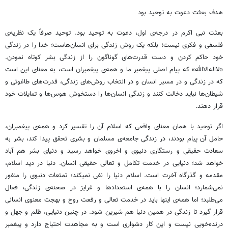
هدف بعثت دعوت به توحید بود
بعثت نبی اکرم در درجه‌ی اول، دعوت به توحید بود. توحید صرفاً یک نظریه‌ی
فلسفی و فکری نیست؛ بلکه یک روش زندگی برای انسان‌هاست؛ خدا را در زندگی
خود حاکم کردن و دست قدرت‌های گوناگون را از زندگی بشر کوتاه نمودن.
«لااله‌الاالله» که پیام اصلی پیغمبر ما و همه‌ی پیغمبران است، به معنای این است
که در زندگی و در مسیر انسان و در انتخاب روش‌های زندگی، قدرت‌های طاغوتی و
شیطان‌ها نباید دخالت کنند و زندگی انسان‌ها را دستخوش هوس‌ها و تمایلات خود
قرار دهند.
اگر توحید با همان معنای واقعی که اسلام آن را تفسیر کرد و همه‌ی پیغمبران،
حامل آن پیام بودند، در زندگی جامعه‌ی مسلمان و بشری تحقق پیدا کند، بشر به
سعادت حقیقی و رستگاری دنیوی و اخروی خواهد رسید و دنیای بشر هم آباد
خواهد شد؛ دنیایی در خدمت تکامل و تعالی حقیقی انسان. دنیا در دید اسلام،
مقدمه و گذرگاه آخرت است. اسلام دنیا را نفی نمیکند؛ تمتعات دنیوی را منفور
نمی‌شمارد؛ انسان را با همه‌ی استعدادها و غرایز در صحنه‌ی زندگی، فعال
می‌طلبد؛ اما همه‌ی اینها باید در خدمت تعالی و رفعت روح و بهجت معنوی انسانی
قرار گیرد تا زندگی در همین دنیا هم شیرین شود. در چنین دنیایی، ظلم و جهل و
درنده‌خویی نیست و این کار دشواری است و به مجاهدت احتیاج دارد و پیغمبر