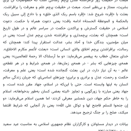
مبعث در حقیقت روز برافراشته شدن پرچم رسالتی است که خصوصیات آن برای
بشریت، ممتاز و بی‌نظیر است. مبعث در حقیقت پرچم علم و معرفت را برافراشت.
بعثت با «إقرء» شروع شد: «إقرء باسم ربک الذی خلق» و با «ادع إلی سبیل ربک
بالحکمة و الموعظة الحسنة» ادامه یافت؛ یعنی دعوت همراه با حکمت. دعوت
اسلامی در حقیقت گسترش و پراکندن حکمت در سراسر عالم و در طول تاریخ
است؛ همچنان که بعثت، پرچمداری و برافراشته شدن پرچم عدل است؛ یعنی در
میان مؤمنین، بندگان خدا و آحاد بشر، عدالت استقرار پیدا کند؛ همچنان که
رسالت، برافراشتن پرچم اخلاق والای انسانی است؛ «بعثت لأتمم مکارم الاخلاق».
خدای متعال خطاب به پیغمبر می‌فرماید: «و ما أرسلناک الا رحمة للعالمین»؛ یعنی
همه‌ی چیزهایی که بشر - در همه‌ی زمان‌ها، در همه‌ی شرایط و در هر نقطه‌ی
عالم - به آن نیاز دارد، در این بعثت گنجانده شده است؛ یعنی علم و معرفت،
حکمت و رحمت، عدل و برادری و برابری؛ چیزهای اساسی‌ای که جریان زندگی سالم
انسان به اینها وابسته است. حتی با این‌که در اسلام، جهاد مقرر شده است، و
جهاد یعنی مبارزه با زورگویی و تجاوز -البته بعضی کسان به‌طور بدخواهانه، اسلام
را به خاطر حکم جهاد، دین شمشیر معرفی کردند- اما همین اسلام می‌فرماید: «و
إن جنحوا للسلم فاجنح لها و توکل علی الله»؛ یعنی باز آنجایی که شرایط اقتضا
میکند، صلح را بر جنگ ترجیح میدهد.
بیانات در دیدار مسئولان و کارگزاران نظام جمهوری اسلامی به مناسبت عید سعید