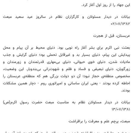
این جهاد را از روز اول آغاز کرد.
بیانات در دیدار مسئولان و کارگزاران نظام در سالروز عید سعید مبعث
۰۲/۰۷/۱۳۸۲
عربستان، قبل از هجرت
بعثت نبی اکرم برای بشر آغاز راه نویی بود. دنیای محیط بر آن پیام و محل
پیدایش این پیام، دنیای بسیار بد و غیرقابل تحملی بود؛ دنیای گرایش و جذب
مادیات شدن، دنیای خوی حیوانی، دنیای بی‌مهاری قدرتمندان و زورمندان و
زورگویان، دنیای تبعیض و فساد و ظلم و شهوت‌رانی بی‌بندوبار. این وضعیت،
مخصوص منطقه‌ی حجاز نبود؛ آن دو دولت بزرگی هم که منطقه‌ی عربستان را
احاطه کرده بودند - یعنی ایران ساسانی و امپراتوری روم - دچار همین مشکلات
بودند.
بیانات در دیدار مسئولان نظام به مناسبت مبعث حضرت رسول اکرم(ص)
۱۳/۰۷/۱۳۸۱
مبعث، پرچم علم و معرفت را برافراشت