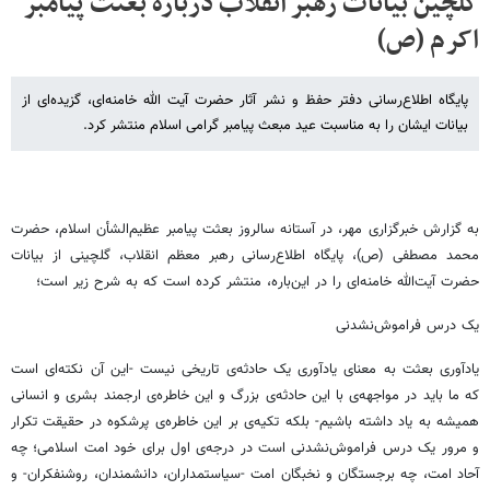
گلچین بیانات رهبر انقلاب درباره بعثت پیامبر
اکرم (ص)
پایگاه اطلاع‌رسانی دفتر حفظ و نشر آثار حضرت آیت الله خامنه‌ای، گزیده‌ای از
بیانات ایشان را به مناسبت عید مبعث پیامبر گرامی اسلام منتشر کرد.
به گزارش خبرگزاری مهر، در آستانه سالروز بعثت پیامبر عظیم‌الشأن اسلام،‌ حضرت
محمد مصطفی (ص)، پایگاه اطلاع‌رسانی رهبر معظم انقلاب، گلچینی از بیانات
حضرت آیت‌الله خامنه‌ای را در این‌باره، منتشر کرده است که به شرح زیر است؛
یک درس فراموش‌نشدنی
یادآوری بعثت به معنای یادآوری یک حادثه‌ی تاریخی نیست -این آن نکته‌ای است
که ما باید در مواجهه‌ی با این حادثه‌ی بزرگ و این خاطره‌ی ارجمند بشری و انسانی
همیشه به یاد داشته باشیم- بلکه تکیه‌ی بر این خاطره‌ی پرشکوه در حقیقت تکرار
و مرور یک درس فراموش‌نشدنی است در درجه‌ی اول برای خود امت اسلامی؛ چه
آحاد امت، چه برجستگان و نخبگان امت -سیاستمداران، دانشمندان، روشنفکران- و