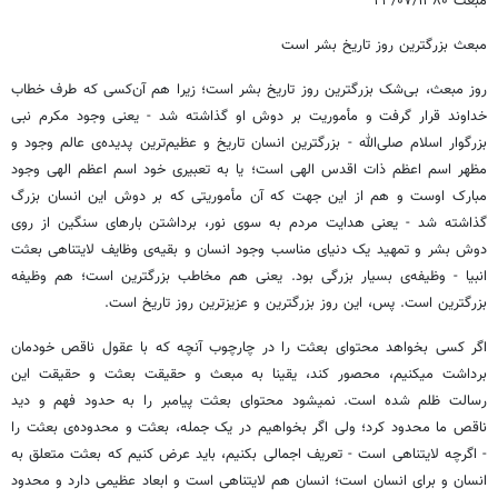
مبعث ۲۳/۰۷/۱۳۸۰
مبعث بزرگترین روز تاریخ بشر است
روز مبعث، بی‌شک بزرگترین روز تاریخ بشر است؛ زیرا هم آن‌کسی که طرف خطاب
خداوند قرار گرفت و مأموریت بر دوش او گذاشته شد - یعنی وجود مکرم نبی
بزرگوار اسلام صلی‌الله - بزرگترین انسان تاریخ و عظیم‌ترین پدیده‌ی عالم وجود و
مظهر اسم اعظم ذات اقدس الهی است؛ یا به تعبیری خود اسم اعظم الهی وجود
مبارک اوست و هم از این جهت که آن مأموریتی که بر دوش این انسان بزرگ
گذاشته شد - یعنی هدایت مردم به سوی نور، برداشتن بارهای سنگین از روی
دوش بشر و تمهید یک دنیای مناسب وجود انسان و بقیه‌ی وظایف لایتناهی بعثت
انبیا - وظیفه‌ی بسیار بزرگی بود. یعنی هم مخاطب بزرگترین است؛ هم وظیفه
بزرگترین است. پس، این روز بزرگترین و عزیزترین روز تاریخ است.
اگر کسی بخواهد محتوای بعثت را در چارچوب آنچه که با عقول ناقص خودمان
برداشت میکنیم، محصور کند، یقینا به مبعث و حقیقت بعثت و حقیقت این
رسالت ظلم شده است. نمیشود محتوای بعثت پیامبر را به حدود فهم و دید
ناقص ما محدود کرد؛ ولی اگر بخواهیم در یک جمله، بعثت و محدوده‌ی بعثت را
- اگرچه لایتناهی است - تعریف اجمالی بکنیم، باید عرض کنیم که بعثت متعلق به
انسان و برای انسان است؛ انسان هم لایتناهی است و ابعاد عظیمی دارد و محدود