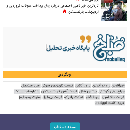
تازه‌ترین خبر تامین اجتماعی درباره زمان پرداخت معوقات فروردین و
اردیبهشت بازنشستگان
وبگردی
خبرآنلاین
راه نو آنلاین
بازی آنلاین
قیمت تلویزیون سونی
مبل مینیمال
جراح بینی گوشتی
پرشین هتل
قیمت آهن فولاد ایرانیان
اعتبارسنجی بانکی
قیمت طلا امروز
بلیط قطار
شرکت رادوکو
قیمت پروفیل
سایت یوتوتایمز
خرید اکانت chatgpt
نسخه دسکتاپ