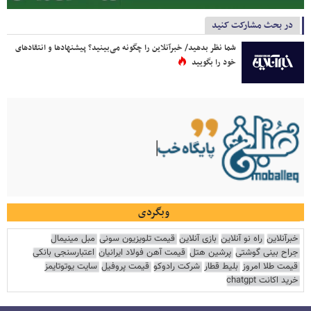
در بحث مشارکت کنید
شما نظر بدهید/ خبرآنلاین را چگونه می‌بینید؟ پیشنهادها و انتقادهای
خود را بگویید
وبگردی
خبرآنلاین
راه نو آنلاین
بازی آنلاین
قیمت تلویزیون سونی
مبل مینیمال
جراح بینی گوشتی
پرشین هتل
قیمت آهن فولاد ایرانیان
اعتبارسنجی بانکی
قیمت طلا امروز
بلیط قطار
شرکت رادوکو
قیمت پروفیل
سایت یوتوتایمز
خرید اکانت chatgpt