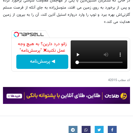
در حالی که سنگربان استیل‌آذین با یکی از مهاجمان مقاومت سپاسی برخورد کرده
و پس از برخورد به روی زمین می افتد، متوسل‌زاده به جای آنکه از فرصت مسلم
گلزنی‌اش بهره ببرد و توپ را وارد دروازه استیل آذین کند، آن را به بیرون از زمین
هدایت می کند.»
زانو درد دارین؟ به هیچ وجه
عمل نکنید❌ "پرسش‌نامه"
◀ پرسش‌نامه
کد مطلب
42015