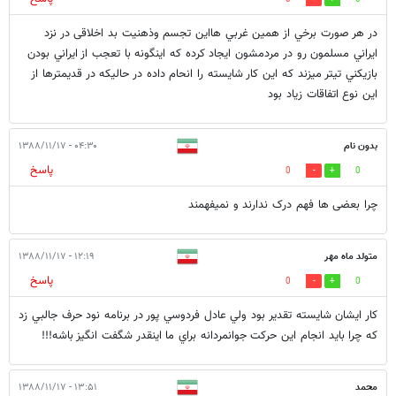
در هر صورت برخي از همين غربي هااين تجسم وذهنيت بد اخلاقی در نزد
ايراني مسلمون رو در مردمشون ايجاد كرده كه اينگونه با تعجب از ايراني بودن
بازيكني تيتر ميزند كه اين كار شايسته را انحام داده در حاليكه در قديمترها از
اين نوع اتفاقات زياد بود
بدون نام
۰۴:۳۰ - ۱۳۸۸/۱۱/۱۷
پاسخ
0
0
چرا بعضی ها فهم درک ندارند و نمیفهمند
متولد ماه مهر
۱۲:۱۹ - ۱۳۸۸/۱۱/۱۷
پاسخ
0
0
كار ايشان شايسته تقدير بود ولي عادل فردوسي پور در برنامه نود حرف جالبي زد
كه چرا بايد انجام اين حركت جوانمردانه براي ما اينقدر شگفت انگيز باشه!!!
محمد
۱۳:۵۱ - ۱۳۸۸/۱۱/۱۷