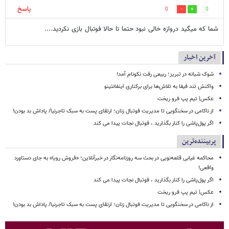
پاسخ
0
0
شما که میگید دروازه خالی نبود حتما تا حالا فوتبال بازی نکردید....
آخرین اخبار
شوک شبانه در تبریز؛ ربیعی رفت نکونام آمد!
واکنش تند فیفا به تلاش‌ها برای برکناری اینفانتینو
عکس| تیم پپ فرو ریخت
از ناکامی در سخنگویی تا مدیریت فوتبال زنان؛ ارتقای پست به سبک تاجرنیا/ پاداش بد بودن!
اگر پول‌پاشی را کنار بگذارید ، فوتبال نجات پیدا می کند
پربیننده‌ترین
محاکمه غیابی قلعه‌نویی در بحث سه روزنامه‌نگار در خبرآنلاین؛ «فروش رویا» به جای دستاورد
واقعی!
اگر پول‌پاشی را کنار بگذارید ، فوتبال نجات پیدا می کند
عکس| تیم پپ فرو ریخت
از ناکامی در سخنگویی تا مدیریت فوتبال زنان؛ ارتقای پست به سبک تاجرنیا/ پاداش بد بودن!