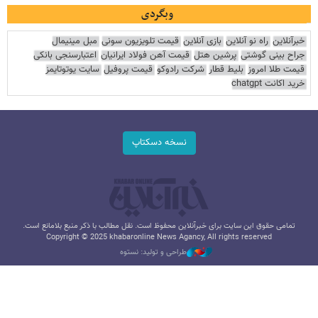
وبگردی
خبرآنلاین
راه نو آنلاین
بازی آنلاین
قیمت تلویزیون سونی
مبل مینیمال
جراح بینی گوشتی
پرشین هتل
قیمت آهن فولاد ایرانیان
اعتبارسنجی بانکی
قیمت طلا امروز
بلیط قطار
شرکت رادوکو
قیمت پروفیل
سایت یوتوتایمز
خرید اکانت chatgpt
نسخه دسکتاپ
تمامی حقوق این سایت برای خبرآنلاین محفوظ است. نقل مطالب با ذکر منبع بلامانع است.
Copyright © 2025 khabaronline News Agancy, All rights reserved
طراحی و تولید: نستوه