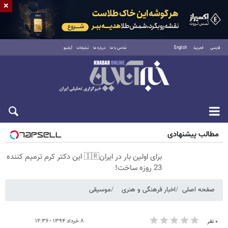
×
فارسی
العربية
English
تماس با ما
درباره ما
تبلیغات
آرشیو
شنبه ۱۷ مرداد ۱۴۰۵
مطالب پیشنهادی
برای اولین بار در ایران🇮🇷 این دکتر کرم ترمیم کننده
23 روزه ساخت!
صفحه اصلی
اخبار فرهنگی و هنری
موسیقی
۸ خرداد ۱۳۹۴ - ۱۲:۳۶
۰ نفر