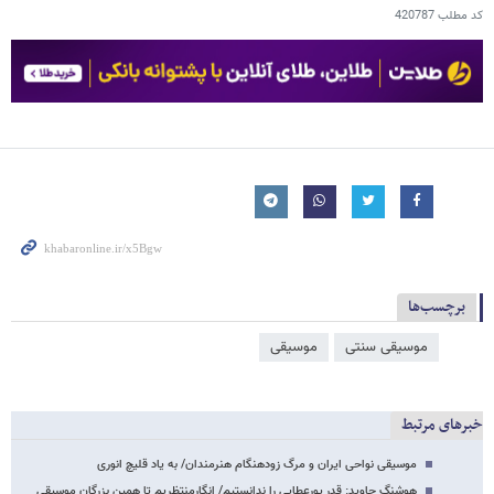
کد مطلب
420787
برچسب‌ها
موسیقی سنتی
موسیقی
خبرهای مرتبط
موسیقی نواحی ایران و مرگ زودهنگام هنرمندان/ به یاد قلیچ انوری
هوشنگ جاوید:‌ قدر پورعطایی‌ را ندانستیم/ انگارمنتظریم تا همین بزرگان موسیقی