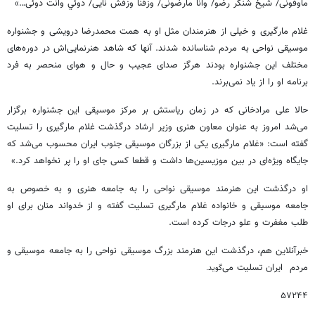
ماوفونی
/
شیخ شنگر رضو
/
وانا مارضونی
/
وزفنا وزفش نایی
/
دوئي وانت دوئی…
»
غلام مارگیری و خیلی از هنرمندان مثل او به همت محمدرضا درویشی و جشنواره
موسیقی نواحی به مردم شناسانده شدند. آنها که شاهد هنرنمایی
اش در دوره
های
مختلف این جشنواره بودند هرگز صدای عجیب و حال و هوای منحصر به فرد
برنامه او را از یاد نمی
برند.
حالا علی مرادخانی که در زمان ریاستش بر مرکز موسیقی این جشنواره برگزار
می
شد امروز به عنوان معاون هنری وزیر ارشاد درگذشت غلام مارگیری را تسلیت
گفته است
:
«
غلام مارگیری یکی از بزرگان موسیقی جنوب ایران محسوب می
شد که
جایگاه ویژه
ای در بین موزیسین
ها داشت و قطعا کسی جای او را پر نخواهد کرد.
»
او درگذشت این هنرمند موسیقی نواحی را به جامعه هنری و به خصوص به
جامعه موسیقی و خانواده غلام مارگیری تسلیت گفته و از خدواند منان برای او
طلب مغفرت و علو درجات کرده است.
خبرآنلاین هم، درگذشت این هنرمند بزرگ موسیقی نواحی را به جامعه موسیقی و
مردم ایران تسلیت می
گوید.
۵۷۲۴۴