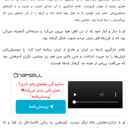
مغزی چشم از جهان فروبست. غلام مارگیری با آن صدای عجیب و غریب و با آوازهای
اساطیری
اش تمام عمر کوشید تا به اهل هوا کمک کند و آن
ها را از شر بادهای بدی که
روزگارشان را تباه کرده بود، خلاصی دهد.
او با ساز و آواز خود باد از تن اهل هوا بیرون می
کرد و سینه
اش گنجینه میراثی
بود که از قرن
ها قبل میان مردم جنوب شکل گرفته بود.
غلام مارگیری بارها در ایران و خارج از ایران برنامه اجرا کرد. با موسیقی
اش
خیلی
ها را به حیرت انداخت و حتی بالای سن هم زیر چشمی نگران آدم
هایی بود
که می
گفت بی
خبر از همه جا، گرفتار بادها هستند.
ساییدگی مفصل زانو داری؟
عمل کنی بدتر می‌شه❌
"پرسش‌نامه"
◀ پرسش‌نامه
او با
«
زاران
‌»
هایش حالا دیگر نیست. آوازهایی به زبانی ناآشنا
:‌«
کل زار فو
/
و انا