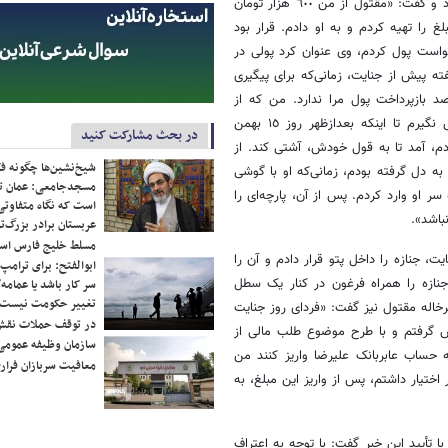
متهم پس از انتقال به اداره یازدهم پلیس آگاهی، به ارتکاب جنایت اعتراف کرد و گفت: «مقتول از من ٦٠٠ هزار تومان
را تهیه کردم و به او دادم. قرار بود
خواست پول کردم، وی عنوان کرد پولی در
ه پیش از جنایت، زمانی‌که برای پیگیری
 بازپرداخت پول مرا ندارد. من که از
بازپس‌گیری پول خود ناامید شده بودم، تصمیم گرفتم دیگر با مقتول تماس نگیرم تا اینکه بعدازظهر روز ١٥ بهمن
در بحث مشارکت کنید
دم، آمد تا به قول خودش، آشتی کند. از
شیخ‌نشین‌ها چگونه فک
به دل گرفته بودم، زمانی‌که او با گوشی
مسجدجامعی: عمان تن
ر او وارد کردم. پس از آن، پارچه‌ای را
است که نگاه متفاوتی 
باشد».
عربستان برادر بزرگ‌
مسلط خلیج فارس ا
 جنازه را داخل پتو قرار دادم و آن را
ابوالفتح: برای ترامپ
نازه را همراه فرغون در کنار یک سطل
سر کار باشد یا عمامه/
تغییر حکومت نیست/ 
خاله مقتول نیز گفت: «فردای روز جنایت
در توقف حملات نقش
اس گرفتم و با طرح موضوع طلب مالی از
سازمان وظیفه عمومی 
ا را مجبور کردم مبلغ ٦٠٠ هزارتومان را به حساب عابربانک علیرضا واریز کنند من
معافیت سربازان فراری
 اختیار داشتم، پس از واریز این مبلغ، به
ا تأیید این خبر گفت: با توجه به اعتراف