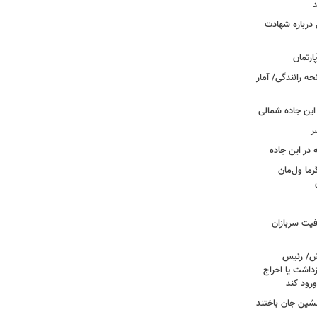
د
درباره شهادت
ه رانندگی/ آمار
این جاده شمالی
ر
ما ول‌مان
فیت سربازان
خش/ رئیس
داشت یا اخراج
رود کند