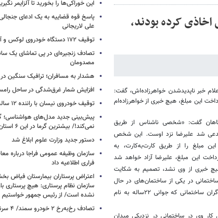
این خوراکی‌ها را بخورید تا آلزایمر نگیری
پاسخ قوه قضاییه به یک ادعای جنجالی 
 اخاذی کرده بودند،
علی لاریجانی
توقیف ۱۷۲ دستگاه خودروی لوکس و آپارتمان
تصادف زنجیره‌ای در پی تماشای یک سانح
مصدومان
هشدار به مسافران؛ ترافیک سنگین در 
افزایش شمار غرق‌شدگی در ساحل رامس
ن با اعلام خبر ناپدیدشدن خواهرزاده‌اش، گفت:
 خواست اما با وجود پرداخت این مبلغ، هیچ خبری از خواهرزاده‌ام
توقیف خودروی نیسان با راننده ۱۲ ساله در این جاده
پیش‌بینی جدید مدل‌های هواشناسی؛ گر
آگاهان گفت: «شخصی ناشناس از طریق
نمی‌کند!/ بیشترین گرما در این ۶ استان
ماس گرفت و مدعی شد علیرضا نزد اوست. این شخص
دستور جدید وزارت علوم ابلاغ شد
ا باید این مبلغ را از طریق کارت‌به‌کارت، به
سازمان وظیفه عمومی فراجا درباره معا
پرداخت این مبلغ، علیرضا آزاد خواهد شد
فراری اطلاعیه داد
ن هیچ خبری از وی نشد، تصمیم به شکایت
اعتراض پرستاران بیمارستان فیاض ب
 ساختمانی در یکی از ساختمان‌های در حال
سازمان نظام پرستاری: هیچ پرستاری باز
احداث در منطقه تجریش مشغول به‌کار بود و چندی پیش با یکی دیگر از کارگران ساختمانی که جوانی ٢٢ساله به نام
نشده است/ از رئیس جمهور خواستیم و
تصادف رخ‌به‌رخ ۲ خودرو سمند/ ۴ سرنشین جان باختند
 کار وی در ساختمانی در نزدیکی میدان