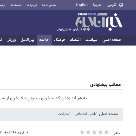
فارسی
العربية
English
تماس با ما
درباره ما
تبلیغات
آرشی
صفحه اصلی
سیاست
اقتصاد
فرهنگ
جامعه
بین‌الملل
ورزش
تا
مطالب پیشنهادی
به هر اندازه ای که میخوای میتونی طلا بخری از 
صفحه اصلی
اخبار اجتماعی
حوادث
۱۰ خرداد ۱۳۹۴ - ۰۳:۰۶
۰ نفر