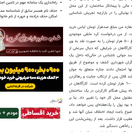
راه‌اندازی یک سامانه مهم در تامین اجت
مالی با پیمانکار ساختمان، از این محل
حذف نام همسر سابق از شناسنامه مم
 بوتیکی را در بازارچه تجریش شناسایی
امکان حذف «زاده» و «پور» از نام خانوا
ی افغان، حدودا ٢٠ساله با مراجعه به مغازه من مبلغ صدهزار تومان لباس خرید
ارد، از من درخواست کرد مابقی موجودی
حسابش را به صورت نقدی پرداخت کنم. من نیز صرفا به‌خاطر کمک‌کردن، مبلغ ٥٠٠ هزار تومان را به صورت نقد به وی
اشت کردم». کارآگاهان در شرایطی که دنبال سرنخی از
جسد جوانی ناشناس در حالی‌که داخل یک
گران شهرداری کشف و موضوع از طریق
ا احتمال دادند جنازه متعلق به جوان
د قاتل پس از ارتکاب جنایت و رهاکردن
جسد، از طریق تلفن‌همراه مقتول با خانواده او تماس گرفته و درخواست مبلغ ٦٠٠ هزار تومان کرده است. کارآگاهان در
ماه پیش هنگام کارکردن در یک ساختمان
ول محل کار خود را تغییر داد. بنا بر
 بود پول را یک‌هفته‌ای پس خواهد داد،
وع باعث ایجاد اختلاف میان آنها شد و
عقیب قرار داشت، بعد از روشن‌شدن این