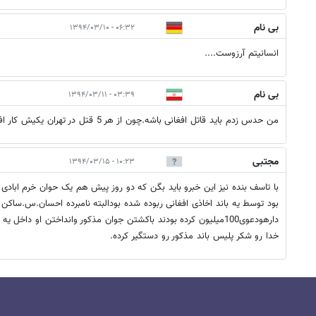
بی نام
۰۶:۳۲ - ۱۳۹۴/۰۳/۱۰
انسانیتم آرزوست....
بی نام
۰۳:۳۹ - ۱۳۹۴/۰۳/۱۱
من حدس زدم باید قاتل افغانی باشه.چون از هر 5 قتل در تهران یکیش کار افاغنه است.
مجتبی
۱۰:۲۳ - ۱۳۹۴/۰۳/۱۵
با تاسف بنده نیز این خبرو باید بگن که دو روز پیش هم یک حوان خرم ابادی ک
دارهودعوی100میلیون کرده بودند باکشتن جوان مذکور وانداختن او داخل 
خدا رو شکر پلیس باند مذکور رو دستگیر کرده.