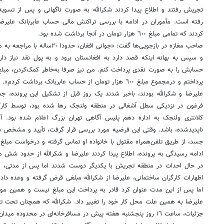
تجریش رفتند و اطلاع پیدا کردند شکرالله به صورت ناگهانی و پس از تسویه 
رفته است. مأموران در ادامه با بررسی تراکنش مالی حساب عابربانک علیرضا
کردند که تمامی مبلغ ٦٠٠ هزار تومان در آنجا برداشت شده بود.
صاحب مغازه در بازجویی‌ها گفت: «جوان
و سپس به بهانه اینکه قصد دارد به افغانستان برود و به پول نقد نیاز د
پرداختم و درمجموع مبلغ ٦٠٠ هزار تومان از حساب عابربانک برد
علیرضا و شکرالله بودند، باخبر شدند یک روز قبل از تشکیل این پرونده، 
فرغون در نزدیکی سطل آشغالی در منطقه ولنجک رها شده بود، توسط کار
کلانتری ولنجک به اداره دهم پلیس آگاهی تهران بزرگ اعلام شده بود. آنه
ناپدیدشده، باشد. وقتی این فرضیه مورد بررسی قرار گرفت، تأیید و مشخص ش
ادامه رسیدگی به پرونده، اطلاع پیدا کردند علیرضا و شکرالله از حدود شش 
در حال احداث در منطقه تجریش با یکدیگر دوست شدند اما پس از مدتی، مقت
اظهارات کارگران ساختمانی، علیرضا از شکرالله مبلغی قرض گرفته و وعده داده
اما پس از این مدت عنوان کرد قادر به پرداخت این مبلغ نیست و همین موض
علیرضا به همین علت محل کار خود را تغییر داد. شکرالله که همچنان تحت ت
جزئیات، ساعت ١٦ روز پنجشنبه هفته پیش در مسافرخانه‌ای در محدوده میدان راه‌آهن دستگیر شد.