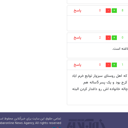
پاسخ
0
8
پاسخ
2
0
پاسخ
0
1
ه اهل روستای سبزوار توابع خرم اباد
بود توسط یه باند اخاذی افغانی ربوده شده بودالبته نامبرده احسان.س.ساکن کرج بود و یک پسر 5ساله هم
یه چاله خانواده اش رو داغدار کردن البته
تمامی حقوق این سایت برای خبرآنلاین محفوظ است.
baronline News Agancy, All rights reserved