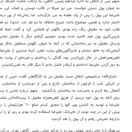
به عنوان پول دستی خواست. من نیز صرفا در قالب دوستی و کمک، این مبلغ 
علیرضا این پول را پس از یک هفته به من بازگرداند، اما زمانی‌که از وی در
اختیار ندارد و همین موضوع باعث شروع اختلاف ما دو نفر شد. حدودا دو هفت
طلب خود به مقتول زنگ زده بودم، ناگهان او فحاشی‌ کرد و گفت اصلا قصد
پارسال مقتول به سر ساختمانی که در آنجا به عنوان نگهبان مشغول به‌کار بو
آنجایی‌که به خاطر دشنام و ناسزاگویی‌های پشت تلفن، کینه شدیدی از علیرضا 
تلفن‌همراهش در حال بازی‌کردن بود، گلنگی را برداشتم و ضربه‌ای از پشت به س
به دور گردن علیرضا انداختم و آن‌قدر فشار دادم تا دیگر قادر به نفس‌کشیدن ن
«شکرالله» درخصوص انتقال جسد مقتول نیز به کارآگاهان گفت: «پس از جنایت،
در تاریکی شب با فرغون از ساختمان خارج و پس از دورشدن از ساختمان، ج
آشغال رها کردم و به‌سرعت به ساختمان بازگشتم». متهم درباره تماس با پسر
برای آنکه به پول خود برسم، از طریق تلفن‌همراه مقتول با پسرخاله‌اش تم
علیرضا و تهدید به کشتن وی، آنه
پیش از این در چند نوبت از عابربانک علیرضا استفاده کرده بودم و رمز او را در
بازارچه تجریش رفتم و آن پول را نقد کردم».
سرهنگ آریا حاجی‌زاده، معاون مبارزه با جرائم جنایی پلیس آگاهی تهران بزرگ، ب