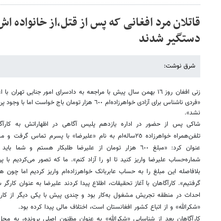
قاتلان مرد افغانی که پس از قتل،از خانواده اش
دستگیر شدند
شرق نوشت:
زنی افغان روز ١٦ بهمن سال پیش با مراجعه به دادسرای امور جنایی تهرا
«فردی ناشناس برای آزادی خواهرزاده‌ام ٦٠٠ هزار تومان باج
نشد».
شاکی پس از حضور در اداره یازدهم پلیس آگاهی در اظهاراتش به کار
تلفن‌همراه خواهرزاده ٢٥ساله‌ام به نام «علیرضا» با پسرم ت
عنوان کرد: «مبلغ ٦٠٠ هزار تومان از علیرضا طلبکار هستم و شم
شماره‌حساب علیرضا واریز کنید تا او را آزاد کنم». ما که تصور می‌کردیم با 
بلافاصله این مبلغ را به حساب عابربانک خواهرزاده‌ام واریز کردیم اما چو
گرفتیم». کارآگاهان با آغاز تحقیقات، اطلاع پیدا کردند علیرضا به عنوان کارگر
«شکرالله» و از اتباع کشور افغانستان است، اختلاف مالی پیدا کرده بود.
کارآگاهان بعد از شناسایی «شکرالله» به عنوان مظنون اصلی پرونده، به محل