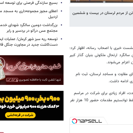
بسیج سازندگی فرصتی برای توسعه اس
اعطای مجوز مجموعه‌داری به مسجد محل
کننده سپاه حضرت ابوالفضل(ع) لرستان گفت: تعداد 10 هزار تن از مردم لرستان در بیست و ششمین
اردبیل
بزرگداشت دومین سالگرد شهدای خدمت
مجتمع مس درآلو در بردسیر و رابر
توسعه ریه سبز شهر کرمان/ عملیات ای
دست‌کاشت جدید در مجاورت جنگل قائم
شست خبری با اصحاب رسانه، اظهار کرد:
گرد ارتحال ملکوتی بنیان گذار کبیر
 ماه گذشته در پایگاه‌های مقاوت و مساجد لرستان، ثبت نام
ری ادامه داشت.
ت، افراد زیادی برای شرکت در مراسم
ارتحال امام خمینی(ره) ثبت نام کرده بودند، اما چون ظرفیت ما محدود بود، فقط توانستیم مقدمات حضور 10 هزار نفر