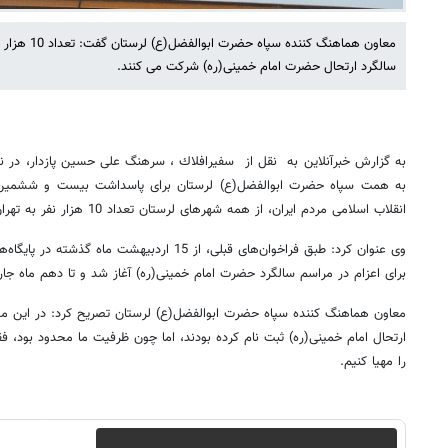
معاون هماهنگ 
سالگرد ارتحال حضرت امام خمینی(ره) شرکت می کنند.
به گزارش خبرآنلاین به نقل از سفيرافلاك ، سرهنگ علی حسین پازدار، در ن
به همت سپاه حضرت ابوالفضل(ع) لرستان برای پاسداشت بیست و ششمین سال
انقلاب اسلامی مردم ایران، از همه شهرهای لرستان تعداد 10 هزار نفر به تهران اعزام می‌شوند.
وی عنوان کرد: طبق فراخوان‌های قبلی، از 15 اردبیهشت
برای اعزام در مراسم سالگرد حضرت امام خمینی(ره) آغاز شد و تا دهم ماه جا
معاون هماهنگ کننده سپاه حضرت ابوالفضل(ع) لرستان تصریح کرد: در این مد
را مهیا کنیم.