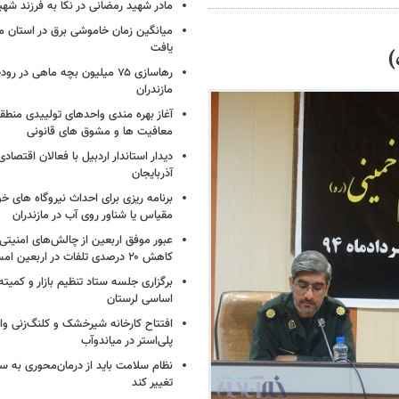
مادر شهید رمضانی در نکا به فرزند 
میانگین زمان خاموشی برق در استان م
یافت
رهاسازی ۷۵ میلیون بچه ماهی در ر
مازندران
آغاز بهره مندی واحدهای تولییدی منطقه 
معافیت ها و مشوق های قانونی
دیدار استاندار اردبیل با فعالان اقتصا
آذربایجان
برنامه ریزی برای احداث نیروگاه های
مقیاس یا شناور روی آب در مازندران
عبور موفق اربعین از چالش‌های امنیتی 
کاهش ۲۰ درصدی تلفات در اربعین امسال
برگزاری جلسه ستاد تنظیم بازار و کمیته
اساسی لرستان
افتتاح کارخانه شیرخشک و کلنگ‌زنی واح
پلی‌استر در میاندوآب
نظام سلامت باید از درمان‌محوری به 
تغییر کند