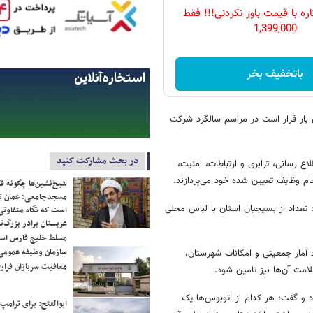
ه با قیمت باور نکردنی!!! فقط
1,399,000
باتخفیف بخر
ین بار قرار است در مراسم سالگرد شرکت
در بحث مشارکت کنید
ع رسانی، ترابری و ارتباطات، امنیت،
ام وظایف تعیین شده خود می‌پردازند.
شیخ‌نشین‌ها چگونه فک
مسجدجامعی: عمان تن
عداد از بسیجیان استان با لباس محلی
است که نگاه متفاوتی 
عربستان برادر بزرگ‌
مسلط خلیج فارس ا
سازمان وظیفه عمومی 
د آمار جمعیتی و امکانات شهرستان،
معافیت سربازان فراری
د و گفت: هر کدام از اتوبوس‌ها یک
ابوالفتح: برای ترامپ