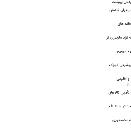
شهیدش پیوست
ازندران کاهش
ودخانه های
آزاد مازندران از
دی جمهوری
 خورشیدی کوچک
و اقلیمی؛
 تأمین کالاهای
د تولید الیاف
سلامت‌محوری