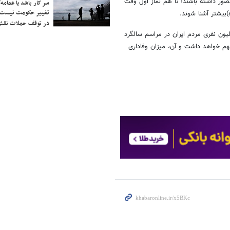
ر داشته باشند؛ تا هم نماز اول وقت
سر کار باشد یا عمامه/
تغییر حکومت نیست/ 
)بیشتر آشنا شوند.
در توقف حملات نقش
هنگ کننده سپاه حضرت ابوالفضل(ع) لرستان با بیان حضور 5/1 میلیون نفری مردم ایران در مراسم سالگرد
 خواهد داشت و آن، میزان وفاداری