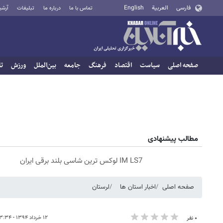
فارسی
العربية
English
تماس با ما
درباره ما
تبلیغات
آرشی
صفحه اصلی
سیاست
اقتصاد
فرهنگ
جامعه
بین‌الملل
ورزش
تا
مطالب پیشنهادی
IM LS7 لوکس ترین شاسی بلند برقی ایران
صفحه اصلی
اخبار استان ها
لرستان
۱۲ خرداد ۱۳۹۴ - ۰۳:۳۴
۰ نفر