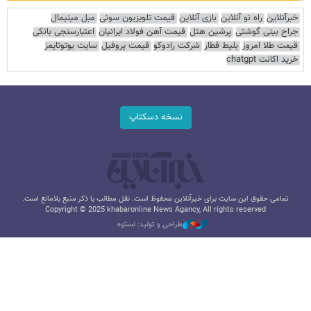
خبرآنلاین
راه نو آنلاین
بازی آنلاین
قیمت تلویزیون سونی
مبل مینیمال
جراح بینی گوشتی
پرشین هتل
قیمت آهن فولاد ایرانیان
اعتبارسنجی بانکی
قیمت طلا امروز
بلیط قطار
شرکت رادوکو
قیمت پروفیل
سایت یوتوتایمز
خرید اکانت chatgpt
نسخه دسکتاپ
تمامی حقوق این سایت برای خبرآنلاین محفوظ است. نقل مطالب با ذکر منبع بلامانع است.
Copyright © 2025 khabaronline News Agancy, All rights reserved
طراحی و تولید: نستوه