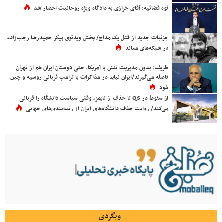
قوه قضائیه: آقای خرازی به دادگاه ویژه روحانیت احضار شد
جزئیات جدید از قتل یک مداح/ پخش ویدئوی پیکر حمیدرضا رجب‌زاده
در شبکه‌های معاند
ظریف: بدون مدیریت تنش با آمریکا، حتی دوستان ایران هم از تهران
فاصله می‌گیرند/ایران نباید در مذاکرات با ترامپ قربانی روسیه و چین
شود
از سقوط در QS تا حذف از تایمز، وقتی سیاست دانشگاه را قربانی
می‌کند/ روایت حذف دانشگاه‌های ایران از رتبه‌بندی‌های جهانی
وبگردی