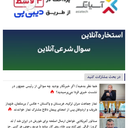
در بحث مشارکت کنید
شما نظر بدهید/ اگر خبرنگار بودید چه سوالی از رئیس جمهور در
نشست خبری فردا می‌پرسیدید؟
نماز جماعت سران ترکیه، عربستان و پاکستان + عکس / بن‌سلمان، شهباز
شریف و اردوغان پس از امضای پیمان دفاع مشترک نماز خواندند
سناتور آمریکایی خواهان ارسال اسلحه برای شورش در ایران شد / تد
کروز: فرقی نمی‌کند پسر شاه روی کار بیاید یا مریم رجوی، هر کسی جز