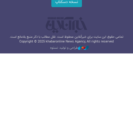
نسخه دسکتاپ
تمامی حقوق این سایت برای خبرآنلاین محفوظ است. نقل مطالب با ذکر منبع بلامانع است.
Copyright © 2025 khabaronline News Agancy, All rights reserved
طراحی و تولید: نستوه