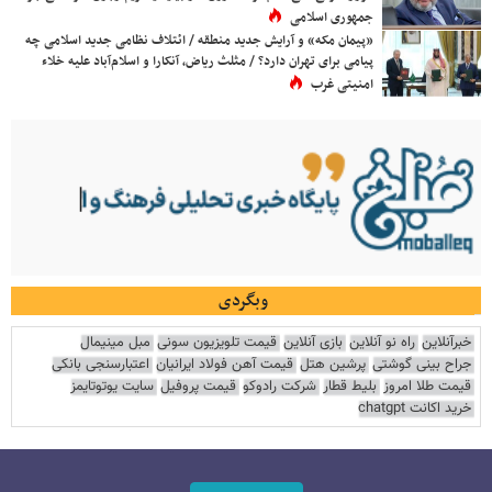
جمهوری اسلامی
«پیمان مکه» و آرایش جدید منطقه / ائتلاف نظامی جدید اسلامی چه
پیامی برای تهران دارد؟ / مثلث ریاض، آنکارا و اسلام‌آباد علیه خلاء
امنیتی غرب
وبگردی
خبرآنلاین
راه نو آنلاین
بازی آنلاین
قیمت تلویزیون سونی
مبل مینیمال
جراح بینی گوشتی
پرشین هتل
قیمت آهن فولاد ایرانیان
اعتبارسنجی بانکی
قیمت طلا امروز
بلیط قطار
شرکت رادوکو
قیمت پروفیل
سایت یوتوتایمز
خرید اکانت chatgpt