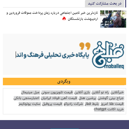
در بحث مشارکت کنید
تازه‌ترین خبر تامین اجتماعی درباره زمان پرداخت معوقات فروردین و
اردیبهشت بازنشستگان
وبگردی
خبرآنلاین
راه نو آنلاین
بازی آنلاین
قیمت تلویزیون سونی
مبل مینیمال
جراح بینی گوشتی
پرشین هتل
قیمت آهن فولاد ایرانیان
اعتبارسنجی بانکی
قیمت طلا امروز
بلیط قطار
شرکت رادوکو
قیمت پروفیل
سایت یوتوتایمز
خرید اکانت chatgpt