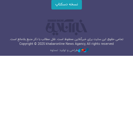
نسخه دسکتاپ
تمامی حقوق این سایت برای خبرآنلاین محفوظ است. نقل مطالب با ذکر منبع بلامانع است.
Copyright © 2025 khabaronline News Agancy, All rights reserved
طراحی و تولید: نستوه