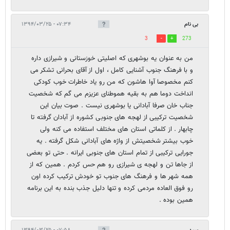
بی نام
۰۷:۳۴ - ۱۳۹۴/۰۳/۲۵
3
273
من به عنوان یه بوشهری که اصلیتی خوزستانی و شیرازی داره
و با فرهنگ جنوب آشنایی کامل ، اول از آقای بحرانی تشکر می
کنم مخصوصا آوا هاشون که من رو یاد خاطرات خوب کودکی
انداخت دوما هم به بقیه هموطنای عزیزم می گم که شخصیت
جناب خان صرفا آبادانی یا بوشهری نیست . صوت بیان این
شخصیت ترکیبی از لهجه های جنوبی کشوره از آبادان گرفته تا
چابهار . از کلماتی استان های مختلف استفاده می کنه ولی
خوب بیشتر شخصیتش از واژه های آبادانی شکل گرفته . یه
جورایی ترکیبی از تمام استان های جنوبی ایرانه . حتی تو بعضی
از جاها تن و لهجه ی شیرازی رو هم حس کردم . همین که از
همه شهر ها و فرهنگ های جنوب تو خودش ترکیب کرده اون
رو فوق العاده مردمی کرده و تنها دلیل جذب بنده به این برنامه
همین بوده .