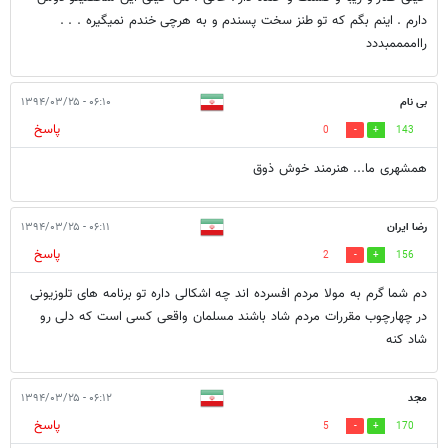
دارم . اینم بگم که تو طنز سخت پسندم و به هرچی خندم نمیگیره . . .
رااممممبددد
بی نام
۰۶:۱۰ - ۱۳۹۴/۰۳/۲۵
پاسخ
0
143
همشهری ما... هنرمند خوش ذوق
رضا ایران
۰۶:۱۱ - ۱۳۹۴/۰۳/۲۵
پاسخ
2
156
دم شما گرم به مولا مردم افسرده اند چه اشکالی داره تو برنامه های تلوزیونی
در چهارچوب مقررات مردم شاد باشند مسلمان واقعی کسی است که دلی رو
شاد کنه
مجد
۰۶:۱۲ - ۱۳۹۴/۰۳/۲۵
پاسخ
5
170