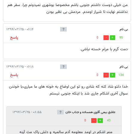
من خیلی دوست داشتم جنوبی باشم مخصوصا بوشهری نمیدونم چرا. سفر هم
نداشتم نهایت تا شیراز اومدم. مردمش بی نظیر بودن
بی نام
۰۶:۱۴ - ۱۳۹۴/۰۳/۲۵
پاسخ
0
95
دمت گرم با مرام خسته نباشی.
بی نام
۰۶:۱۸ - ۱۳۹۴/۰۳/۲۵
پاسخ
0
134
خدا دلتو شاد کنه که شادی رو تو این اوضاع به خونه های ما میاری،با خوندن
سوال آخری اشکام جاری شد با اینکه جنوبی نیستم
عاشق ببعی آقوی همساده و جناب خان
۰۸:۵۵ - ۱۳۹۴/۰۳/۲۵
0
43
منم اشکم در اومد معلومه آدم سالمیه و دلش پاک مث آینه