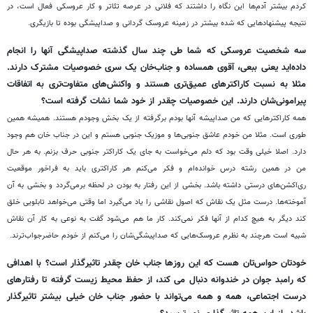
کردم بیشتر آدم
ها این نگاه را داشتند که فلانی در عرصه تئاتر و کار عروسکی فعال است،
در
نتیجه
پیشنهادهایی
که
شده
بیشتر
در
زمینه
عروسک
گردانی
و
صداپیشگی
بوده
تا
بازیگری
.
سه
شخصیت عروسکی که شما طی چند سال گذشته صداپیشگی آنها را انجام
داده
اید یعنی ببعی، آقوی همساده و جناب
خان یک سری خصوصیات مشترک دارند.
مثلا به نسبت کاراکترهای عمیق
تری هستند و واکنش
های متفاوت
تری به اتفاقات
پیرامونی
شان دارند. این خصوصیات چقدر از خود شما نشات گرفته است؟
همه کاراکترهایی که من صداپیشه آنها بودم برگرفته از یک بخش وجودم هستند. همیشه همین
طوری است. مثلا من خودم عاشق جنوبی
ها و موزیک جنوبی هستم و این در جناب خان هم وجود
دارد. اصلا خیلی وقت بود که دلم می
خواست به جای یک کاراکتر جنوبی حرف بزنم. به هر حال
من در همین رشته درس خوانده
ام و فکر می
کنم هر کاراکتری باید به فراخور موقعیت
ری
اکشن
های درستی داشته باشد. بخشی از این رفتار به بودن در لحظه برمی
گردد و بخشی به آن
آموخته
ها. درست مثل یک نقاش که اصول نقاشی را یاد می
گیرد اما وقتی می
خواهد تابلویی خلق
کند دیگر به هیچ کدام از آنها فکر نمی
کند. کار ما هم می
شود گفت به نوعی به کار آن نقاش
شبیه است هرچند به نظرم عروسک
هایی که صداپیشگی
شان را می
کنم از خودم حاضرجواب
ترند.
خودتان حواس
تان هست که این روزها جناب خان چقدر تاثیرگذار است؟ با اهدافی
که رامبد جوان در خندوانه دنبال می کند، از حفظ محیط زیست گرفته تا رفتارهای
درست اجتماعی، همه و همه می
تواند با حضور جناب خان خیلی بیشتر تاثیرگذار