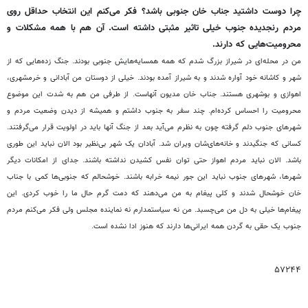
چرا دوست داشتید جناب خان جنوبی باشد؟ فکر می
کنم این انتخاب حداقل روی
مردم رنجدیده جنوب خیلی تاثیر مثبتی داشته است. آن هم با همه مشکلات و
محرومیت
هایی که دارند.
من در محله
ای در شیراز بزرگ شدم که همه همسایه
هایش جنوبی بودند. جنگ زده
هایی که از
شهر و کاشانه خود آواره شدند و به شیراز آمده بودند. خیلی از دوستان من آبادانی و خرمشهری،
اهوازی و بوشهری هستند. جناب خان مدیون آنهاست. از طرفی من هم به شدت این موضوع
محرومیت را احساس کرده
ام. چند سفر به جنوب داشتم و همیشه از دیدن وضعیت مردم و
شهرهای جنوب دلم گرفته چون به نظرم می
آید بعد از جنگ آنها باید در اولویت قرار می
گرفتند.
کسانی که جنگیدند و خانه
های
شان ویران شد. آبادان یک شهر بی
نظیر بود الان نباید این طوری
باشد. الان نباید مردم اهواز حتی توان نفس کشیدن نداشته باشند. جدای از امکانات دیگر
شهرها، شهرهای جنوب نباید این جور نیمه خرابه باشند. خوشحالم که جنوبی
ها کمی با جناب
خان خوشحال شدند و کلی پیغام به من می
دهند که دمت گرم حال ما را خوب کردی. این
پیغام
ها خیلی به دل من می
چسبد. من نه سیاستمدارم نه نماینده مجلس ولی فکر می
کنم
مردم
جنوب
یک
حقی
به
گردن
همه
ایرانی
ها
دارند
که
هنوز
ادا
نشده
است
.
۵۷۲۴۴