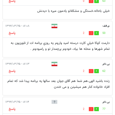
پاسخ
0
63
خیلی باحاله.خستگی و مشکلاتو یادمون میره با دیدنش
م.الف
۰۷:۰۸ - ۱۳۹۴/۰۳/۲۵
پاسخ
2
50
دارمت كوكا خيلي كارت درسته اميد واروم يه روزي برنامه ات از تلويزيون به
تمام شهرها و محله ها بياد، خودوم پرچمدار تو و رامبودوم .
بی نام
۰۷:۱۳ - ۱۳۹۴/۰۳/۲۵
پاسخ
2
62
زنده باشید الهی.هم شما هم آقای جوان بعد سالها یه برنامه پیدا شد که تمام
افراد خانواده کنار هم میشینن و می خندن
بی نام
۰۷:۱۴ - ۱۳۹۴/۰۳/۲۵
پاسخ
2
77