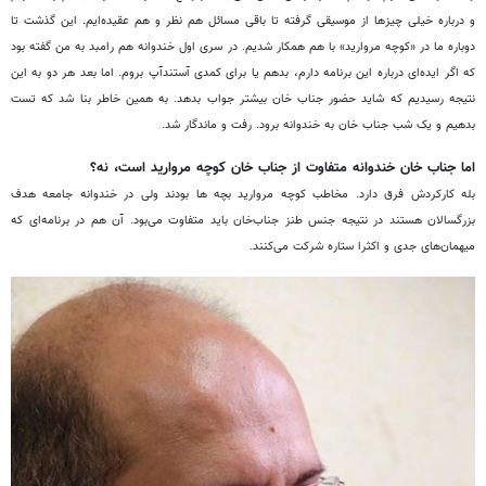
و درباره خیلی چیزها از موسیقی گرفته تا باقی مسائل هم نظر و هم عقیده
ایم. این گذشت تا
دوباره ما در
«
کوچه مروارید
»‌
با هم همکار شدیم. در سری اول خندوانه هم رامبد به من گفته بود
که اگر ایده
ای درباره این برنامه دارم، بدهم یا برای کمدی آستندآپ بروم. اما بعد هر دو به این
نتیجه رسیدیم که شاید حضور جناب خان بیشتر جواب بدهد. به همین خاطر بنا شد که تست
بدهیم و یک شب جناب خان به خندوانه برود. رفت و ماندگار شد.
اما جناب خان خندوانه متفاوت از جناب خان کوچه مروارید است، نه؟
بله کارکردش فرق دارد. مخاطب کوچه مروارید بچه ها بودند ولی در خندوانه جامعه هدف
بزرگسالان هستند در نتیجه جنس طنز جناب
خان باید متفاوت می
بود. آن هم در برنامه
ای که
میهمان
های جدی و اکثرا ستاره شرکت می
کنند.