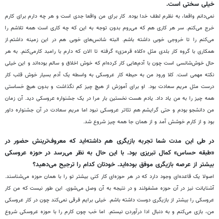
خیلی سختی است.
نمی
دانم واقعا، به نظرم لطف خدا بوده. کار برای من واقعا جدی است و هر چه دارم برای کارم
خرج می
کنم. سر هر کاری هم که می
روم بدون توجه به این که چه کاری است همه تلاشم را
می
کنم را تا خروجی خوبی داشته باشم. البته شانس
های خوبی هم در این زمینه داشتم.از
همکاری با گروه کار بلدی مثل
«
کلاه قرمزی
»
گرفته تا الان که دارم با رامبد کارمی
کنم. به هر
حال خوش
شانسی است چون با آدم
هایی کار کرده
ام که خوش اخلاق و سالم بوده
اند و این خیلی
نکته مهمی است. کلا ورود من به حیطه کار عروسکی به واسطه یک آدم بسیار خوش قلب کار
درست مثل مریم سعادت بود. او برای آموزش از هیچ چیز کم نگذاشت و بدون هیچ خساستی
همه چیز را به من یاد داد. یادم هست نخستین بار مرا در یک جشنواره عروسکی دید. آن زمان
من دانشجو بودم و حتی گرایشم هم تئاتر عروسکی نبود اما مریم سعادت در آن جشنواره داور
بود و از کارم خوشش آمد و از همان جا همه چیز شروع شد.
در طی این مدت شما تجربه بازیگری هم داشته
اید که معروف
ترینش حضور در
«
طبقه حساس
»
کمال تبریزی بود. با این حال به نظر می
رسد در حوزه عروسکی
بیشتر از عرصه بازیگری موفق بوده
اید. خودتان کدام را ترجیح می
دهید؟
اصولا یک قاعده
ای وجود دارد که در هر حوزه
ای کار کنی بیشتر تو را با همان حوزه می
شناسند.
آشنایانت نیز در آن حوزه مشغولند و در نتیجه به آن وصل می
شوی. این طور نیست که من کار
عروسکی را بیشتر از بازیگری دوست داشته باشم. خیلی برایم فرقی نمی
کند چون در کار عروسکی
من، بازی می
کنم و به دنبال ادا درآوردن نیستم. اما خب چون کارم را با حوزه عروسکی شروع