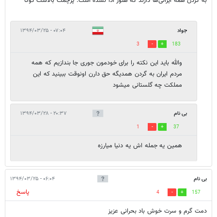
به گردن همه ایرانی‌ها دارند که هنوز ادا نشده است. پرچمت بالاست کوکا
جواد
۰۷:۰۴ - ۱۳۹۴/۰۳/۲۵
3
183
والله باید این نکته را برای خودمون جوری جا بندازیم که همه
مردم ایران به گردن همدیگه حق دارن اونوقت ببینید که این
مملکت چه گلستانی میشود
بی نام
۲۰:۳۷ - ۱۳۹۴/۰۳/۲۸
1
37
همين يه جمله اش يه دنيا ميارزه
بی نام
۰۶:۰۴ - ۱۳۹۴/۰۳/۲۵
پاسخ
4
157
دمت گرم و سرت خوش باد بحرانی عزیز