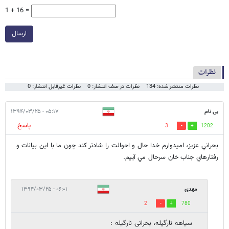
1 + 16 =
ارسال
نظرات
نظرات منتشر شده: 134
نظرات در صف انتشار: 0
نظرات غیرقابل انتشار: 0
بی نام
۰۵:۱۷ - ۱۳۹۴/۰۳/۲۵
پاسخ
3
1202
بحراني عزيز، اميدوارم خدا حال و احوالت را شادتر كند چون ما با اين بيانات و
رفتارهاي جناب خان سرحال مي آييم.
مهدی
۰۶:۰۱ - ۱۳۹۴/۰۳/۲۵
2
780
سیاهه نارگیله، بحرانی نارگیله :