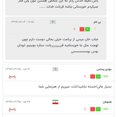
باش.دقیقا حدس ردم که این شخص همسن مون ولی فکر
نمیکردم خوزستانی نباشه قربانت فدات ......
بی نام
۱۷:۵۱ - ۱۳۹۴/۰۶/۰۴
0
1
جناب خان مرسی از برنامت خیلی بحالی دوست دارم چون
لهجت مثل ما خوزستانیه قرررررررربانت ستاره بچینیم ابودان
بوس بوسسسسسی
مهدی رستمی
۰۵:۱۹ - ۱۳۹۴/۰۳/۲۵
پاسخ
3
545
بسیار عالی/خسته نباشید/لذت میبریم از هنرنمایی شما
هموطن
۰۵:۲۹ - ۱۳۹۴/۰۳/۲۵
پاسخ
2
344