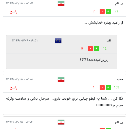
بی نام
۰۷:۰۴ - ۱۳۹۴/۰۳/۲۵
پاسخ
7
79
از رامبد بهتره خدایشش ....
اکبر
۱۹:۵۲ - ۱۳۹۴/۰۴/۰۴
0
12
رررررامبددددد؟؟؟؟؟
حمید
۰۷:۰۵ - ۱۳۹۴/۰۳/۲۵
پاسخ
1
103
نگا کن ... شما یه ایطو چیایی برای خودت داری... سرحال باشی و سلامت وگرنه
میام براتااااااااااااااااا
بی نام
۰۷:۰۶ - ۱۳۹۴/۰۳/۲۵