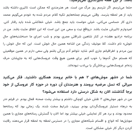
باشد. از این همه تاثیرگذاری نمی
ترسید؟
حتما می
ترسم. اگر نترسم روز مرگ من است. هر هنرمندی که ممکن است تاثیری داشته باشد
باید از هر لحظه بترسد. وقتی می
بینم جمله
هایم تکیه کلام مردم شده به خودم می
گویم محمد
داری کار حساسی می
کنی، خیلی حواست باید جمع باشد. خیلی خط
کشی شده باید رفتار کنی.
امیدوارم تاثیرش مثبت باشد. درواقع نیت و سعی من این است که این اتفاق مثبت باشد. من در
برنامه
«
رادیو هفت
»
در
کنار
شاهین
شرافتی مجری بودم و شب اجرای ما
«
سه
شنبه
های حال
خوش
»
نام داشت. کلا موتیف زندگی من اشاعه همین حال خوش است. این که حال خوش را
بین مردم و اطرافیانم جاری کنم. شاید نتوانم آدم بزرگی باشم ولی سعی دارم در همین موقعیتی
که هستم حال آدم
ها را خوب کنم. برای همین هیچ وقت عروسک
هایی که به جای
شان حرف
زده
ام عروسک
هایی پرخاش
گر یا بی
ادب نبوده
اند.
شما در
«
شهر موش
ها
»
ی
۲
هم با
خانم برومند همکاری داشتید. فکر می
کنید
میراثی که نسل مرضیه برومند و هنرمندان آن دوره در حوزه کار عروسکی از خود
برجا گذاشتند الان به شکل درستی دارد استفاده می
شود؟
من در شهر موش
های ۲ نقش خیلی کوچکی داشتم و بیشتر پشت صحنه فعال بودم. در فیلم
«
در
به درها
»
دستیار عروسک
گردان بودم. ببینید، شرایط سخت شده. یک زمانی بود که رسانه
ها
محدود بودند و برد هر کار نمایشی خیلی بیشتر بود اما الان با گسترش رسانه
های مجازی با همین
موبایل
ها که انواع و اقسام شبکه
های مجازی را در دسترس لحظه به لحظه قرار می
دهند رقابت
کردن دیگر کار خیلی مشکلی است.