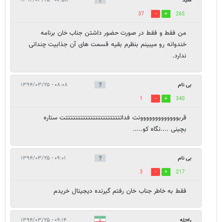
سید
۰۷:۵۸ - ۱۳۹۴/۰۳/۲۵
37
265
من فقط و فقط در صورت حضور داشتن جناب خان برنامه
خندوانه رو میبینم بنظرم بقیه قسمت های آن جذابیت چندانی
ندارد.
بی نام
۰۸:۰۸ - ۱۳۹۴/۰۳/۲۵
1
340
قربووووووووووووونت فداتتتتتتتتتتتتتتتتتتتتتتتت ستاره
بچینی ....نگاه کو.....
بی نام
۰۹:۰۱ - ۱۳۹۴/۰۳/۲۵
3
217
فقط به خاطر جناب خان رفتم گیرنده دیجیتال خریدم
راحله
۰۹:۱۴ - ۱۳۹۴/۰۳/۲۵