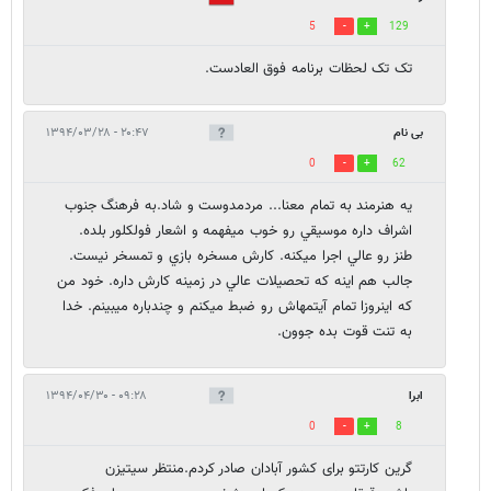
5
129
تک تک لحظات برنامه فوق العادست.
بی نام
۲۰:۴۷ - ۱۳۹۴/۰۳/۲۸
0
62
يه هنرمند به تمام معنا... مردمدوست و شاد.به فرهنگ جنوب
اشراف داره موسيقي رو خوب ميفهمه و اشعار فولكلور بلده.
طنز رو عالي اجرا ميكنه. كارش مسخره بازي و تمسخر نيست.
جالب هم اينه كه تحصيلات عالي در زمينه كارش داره. خود من
كه اينروزا تمام آيتمهاش رو ضبط ميكنم و چندباره ميبينم. خدا
به تنت قوت بده جوون.
ابرا
۰۹:۲۸ - ۱۳۹۴/۰۴/۳۰
0
8
گرین کارتتو برای کشور آبادان صادر کردم.منتظر سیتیزن