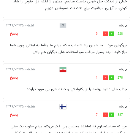
خيلي از ديدنت حال خوبي بدست مياريم. ممنون از اينكه دل جنوبي را شاد
كردي. با آرزوي موفقيت براي تتك تك هموطنان عزيزم
بی نام
۰۵:۵۱ - ۱۳۹۴/۰۳/۲۵
پاسخ
0
228
بزرگواری مرد... به همین راه ادامه بده که مردم ما واقعا به امثالی چون شما
نیاز داره. البته بسیار مراقب سو استفاده های دیگران هم باش.
بی نام
۰۵:۵۵ - ۱۳۹۴/۰۳/۲۵
پاسخ
1
278
جناب خان عالیه برنامه را از یکنواختی و خنده های بی مورد درآوده
بی نام
۰۵:۵۵ - ۱۳۹۴/۰۳/۲۵
پاسخ
7
387
من نه سیاستمدارم نه نماینده مجلس ولی فکر می‌کنم مردم جنوب یک حقی