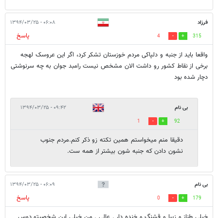
فرزاد
۰۶:۰۸ - ۱۳۹۴/۰۳/۲۵
پاسخ
4
315
واقعا باید از جنبه و دلپاکی مردم خوزستان تشکر کرد، اگر این عروسک لهجه
برخی از نقاط کشور رو داشت الان مشخص نیست رامبد جوان به چه سرنوشتی
دچار شده بود
بی نام
۰۹:۴۲ - ۱۳۹۴/۰۳/۲۵
1
92
دقیقا منم میخواستم همین تکته زو ذکر کنم.مردم جنوب
نشون دادن که جنبه شون بیشتر از همه ست.
بی نام
۰۶:۰۹ - ۱۳۹۴/۰۳/۲۵
پاسخ
0
179
خیلی طناز و زیبا و قشنگ و خنده دار . عالی . من خیلی این شخصیتو دوس