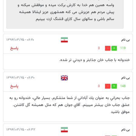
واسه همین هم خدا به کارش برکت میده و موفقش میکنه و
پیش مردم هم عزیزش می کنه همشهری عزیز ایشالا همیشه
سالم باشی و سالهای سال کارای قشنگ ازت ببینیم
بی نام
۰۶:۲۰ - ۱۳۹۴/۰۳/۲۵
پاسخ
0
119
خندوانه با جناب خان جذابتر و ديدني تر شده.
بی نام
۰۶:۳۰ - ۱۳۹۴/۰۳/۲۵
پاسخ
0
148
جناب بحراني به عنوان يك آباداني از شما متشكرم. بسيار عالي، خندوانه رو به
عشق جناب خان بيشتر ميبينم. آقاي جوان هم كه مثل هميشه گل كاشتن.
موفق باشيد
بی نام
۰۶:۳۲ - ۱۳۹۴/۰۳/۲۵