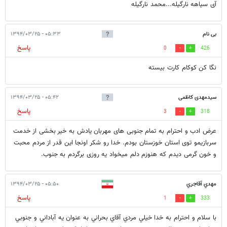
آی سیاهه نارگیله...محمد نارگیله
بی نام
۰۵:۳۳ - ۱۳۹۴/۰۳/۲۵
پاسخ
0
426
نگا کن کوکام کارت بیسته
سیدمهدی کاظمی
۰۵:۴۲ - ۱۳۹۴/۰۳/۲۵
پاسخ
3
318
عرض ادب و احترام به تمام جنوبی های مهربان یادش به خیر بخشی از خدمت
سربازیمو توی استان خوزستان بودم. خدا رو شکر اونجا این قدر از مردم محبت
و خون گرمی دیدم که هنوزم دلم میخواد یه روزی برگردم به جنوب.
مهدي آقاجري
۰۵:۵۰ - ۱۳۹۴/۰۳/۲۵
پاسخ
1
333
با سلام و احترام به خدا خيلي مردي آقاي بحراني به عنوان يه آباداني و جنوبي