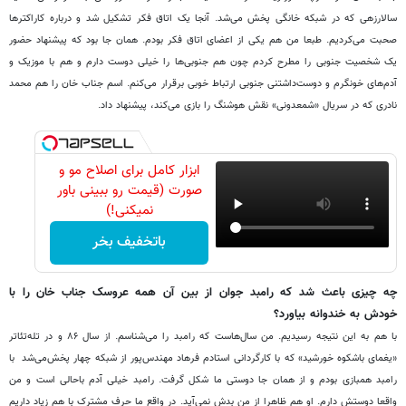
سالارزهی که در شبکه خانگی پخش می
شد. آنجا یک اتاق فکر تشکیل شد و درباره کاراکترها
صحبت می
کردیم. طبعا من هم یکی از اعضای اتاق فکر بودم. همان جا بود که پیشنهاد حضور
یک شخصیت جنوبی را مطرح کردم چون هم جنوبی
ها را خیلی دوست دارم و هم با موزیک و
آدم
های خونگرم و دوست
داشتنی جنوبی ارتباط خوبی برقرار می
کنم. اسم جناب خان را هم محمد
نادری که در سریال
«
شمعدونی
»
نقش هوشنگ را بازی می
کند، پیشنهاد داد.
ابزار کامل برای اصلاح مو و
صورت (قیمت رو ببینی باور
نمیکنی!)
باتخفیف بخر
چه چیزی باعث شد که رامبد جوان از بین آن همه عروسک جناب خان را با
خودش به خندوانه بیاورد؟
با هم به این نتیجه رسیدیم. من سال
هاست که رامبد را می
شناسم. از سال ۸۶ و در تله
تئاتر
«
یغمای باشکوه خورشید
»
که با کارگردانی استادم فرهاد مهندس
پور از شبکه چهار پخش
می
شد با
رامبد همبازی بودم و از همان جا دوستی ما شکل گرفت. رامبد خیلی آدم باحالی است و من
واقعا دوستش دارم. او هم ظاهرا از من بدش نمی
آید. در واقع ما حرف مشترک با هم زیاد داریم