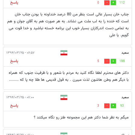
پاسخ
0
112
جناب خان بسیار عالی است بنظر من 80 درصد خنداونه با بودن جناب خان
است که خنده را به لب ملت می نشاند. به هر صورت هم به آقای جوان و هم
به تمامی دست اندرکاران بسیار خوب این برنامه خسته نباشید و خدا قوت می
گویم. یا علی
سعید
۰۶:۵۷ - ۱۳۹۴/۰۳/۲۵
پاسخ
5
188
دکتر های محترم لطفا نگاه کنید به مردم با شعور و با ظرفیت جنوب که همراه
با دیگر هم وطن هاشون لذت میبرن . به قول قدیمی ها طلا چه پا که ........
سعید
۰۷:۰۰ - ۱۳۹۴/۰۳/۲۵
پاسخ
3
93
میگم به نظر شما دکتر هم این مجموعه طنز رو نگاه میکنند ؟