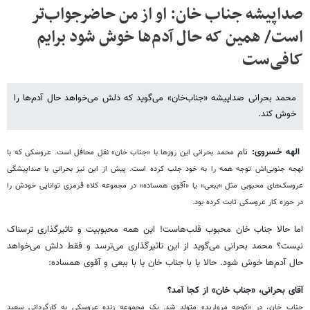
صداپیشه جناب خان: او از من حاضرجواب‌تر
است/ همین که حال آدم‌ها خوش شود برایم
کافی‌ست
محمد بحرانی صداپیشه «جناب‌خان» می‌گوید که دلش می‌خواهد حال آدم‌ها را
خوش کند.
الهه خسروی:
نام
محمد بحرانی این روزها با
«
جناب خان
»
نقل محافل است. عروسکی که با
لهجه جنوبی
اش توجه همه را به خود جلب کرده است. پیش از این نیز بحرانی با صداپیشگی
عروسک
های محبوبی مثل
«
ببعی
»
یا
«
آقوی همساده
»
در مجموعه کلاه قرمزی توانایی
خودش را
در حوزه کار عروسکی ثابت کرده بود.
اما حالا جناب خان محبوب قلب
هاست
!
این همه محبوبیت و تاثیرگذاری ترسناک
نیست؟ محمد بحرانی می
گوید از این تاثیرگذاری می
ترسد و فقط دلش می
خواهد
حال آدم
ها خوش شود. حالا یا با جناب خان یا با ببعی و آقوی همساده
:
آقای
بحرانی،
«
جناب
خان
»‌
از کجا آمد؟
جناب
خان،
در
«
کوچه مروارید
»
متولد شد. یک مجموعه زنده عروسکی به کارگردانی سعید