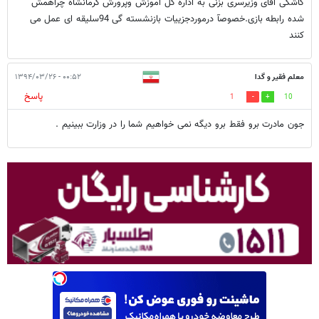
کاشکی آقای وزیرسری بزنی به اداره کل آموزش وپرورش کرمانشاه چراهمش
شده رابطه بازی.خصوصآ درموردجزییات بازنشسته گی 94سلیقه ای عمل می
کنند
معلم فقیر و گدا
۰۰:۵۲ - ۱۳۹۴/۰۳/۲۶
پاسخ
1
10
جون مادرت برو فقط برو دیگه نمی خواهیم شما را در وزارت ببینیم .