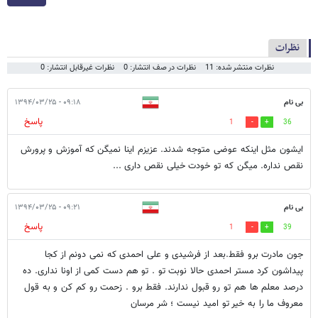
نظرات
نظرات منتشر شده: 11
نظرات در صف انتشار: 0
نظرات غیرقابل انتشار: 0
بی نام
۰۹:۱۸ - ۱۳۹۴/۰۳/۲۵
پاسخ
1
36
ایشون مثل اینکه عوضی متوجه شدند. عزیزم اینا نمیگن که آموزش و پرورش
نقص نداره. میگن که تو خودت خیلی نقص داری ...
بی نام
۰۹:۲۱ - ۱۳۹۴/۰۳/۲۵
پاسخ
1
39
جون مادرت برو فقط.بعد از فرشیدی و علی احمدی که نمی دونم از کجا
پیداشون کرد مستر احمدی حالا نوبت تو . تو هم دست کمی از اونا نداری. ده
درصد معلم ها هم تو رو قبول ندارند. فقط برو . زحمت رو کم کن و به قول
معروف ما را به خیر تو امید نیست ؛ شر مرسان