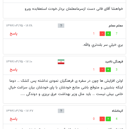
خواهشا آقاى فانی دست ازسرمامعلمان بردار.خودت استعفابده وبرو
معلم معلم
۱۶:۲۸ - ۱۳۹۴/۰۳/۲۵
پاسخ
1
7
بري خيلي سر بلندتري والله.
فرهنگی ناامید
۱۷:۱۰ - ۱۳۹۴/۰۳/۲۵
پاسخ
1
3
اولن افزایش ها چون در سفره ی فرهنگیان نمودی نداشته پس کشک .. دوما
اینکه بنشینی و متوقع باشی منابع خودشان با پای خودشان بیان سراغت خیال
خامی بیش نیست .. باید مثل وزیر بهداشت عرق بریزی و دوندگی ....
کرمانشاه
۱۷:۲۷ - ۱۳۹۴/۰۳/۲۵
پاسخ
0
4