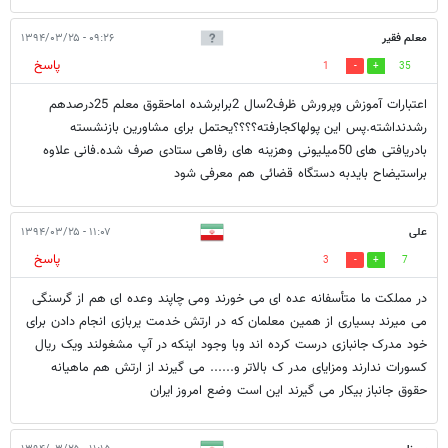
معلم فقير
۰۹:۲۶ - ۱۳۹۴/۰۳/۲۵
پاسخ
1
35
اعتبارات آموزش وپرورش ظرف2سال 2برابرشده اماحقوق معلم 25درصدهم
رشدنداشته.پس این پولهاکجارفته؟؟؟؟یحتمل برای مشاورین بازنشسته
بادریافتی های 50میلیونی وهزینه های رفاهی ستادی صرف شده.فانی علاوه
براستیضاح بایدبه دستگاه قضائی هم معرفی شود
علی
۱۱:۰۷ - ۱۳۹۴/۰۳/۲۵
پاسخ
3
7
در مملکت ما متأسفانه عده ای می خورند ومی چاپند وعده ای هم از گرسنگی
می میرند بسیاری از همین معلمان که در ارتش خدمت یربازی انجام دادن برای
خود مدرک جانبازی درست کرده اند وبا وجود اینکه در آپ مشغولند ویک ریال
کسورات ندارند ومزایای مدر ک بالاتر و...... می گیرند از ارتش هم ماهیانه
حقوق جانباز بیکار می گیرند این است وضع امروز ایران