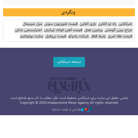
وبگردی
خبرآنلاین
راه نو آنلاین
بازی آنلاین
قیمت تلویزیون سونی
مبل مینیمال
جراح بینی گوشتی
پرشین هتل
قیمت آهن فولاد ایرانیان
اعتبارسنجی بانکی
قیمت طلا امروز
بلیط قطار
شرکت رادوکو
قیمت پروفیل
سایت یوتوتایمز
نسخه دسکتاپ
تمامی حقوق این سایت برای خبرآنلاین محفوظ است. نقل مطالب با ذکر منبع بلامانع است.
Copyright © 2025 khabaronline News Agancy, All rights reserved
طراحی و تولید: نستوه