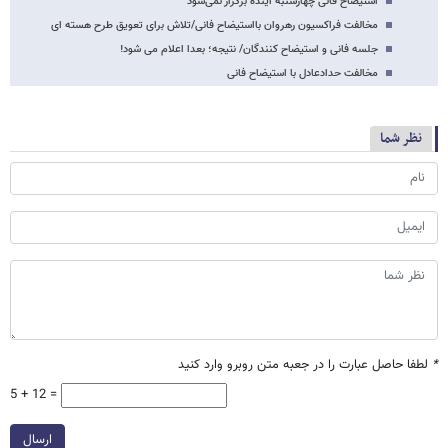
استیضاح فانی چهارشنبه آینده برگزار نمی‌شود
مخالفت فراکسیون رهروان بااستیضاح فانی/تلاش برای تعویق طرح هسته ای
جلسه فانی و استیضاح کنندگان/ نتیجه؛ بعدا اعلام می شود!
مخالفت حدادعادل با استیضاح فانی
نظر شما
*
لطفا حاصل عبارت را در جعبه متن روبرو وارد کنید
5 + 12 =
ارسال