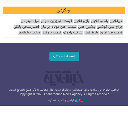
وبگردی
خبرآنلاین
راه نو آنلاین
بازی آنلاین
قیمت تلویزیون سونی
مبل مینیمال
جراح بینی گوشتی
پرشین هتل
قیمت آهن فولاد ایرانیان
اعتبارسنجی بانکی
قیمت طلا امروز
بلیط قطار
شرکت رادوکو
قیمت پروفیل
سایت یوتوتایمز
نسخه دسکتاپ
تمامی حقوق این سایت برای خبرآنلاین محفوظ است. نقل مطالب با ذکر منبع بلامانع است.
Copyright © 2025 khabaronline News Agancy, All rights reserved
طراحی و تولید: نستوه