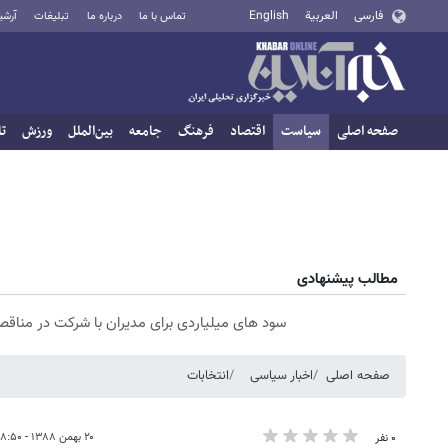
فارسی
العربية
English
تماس با ما
درباره ما
تبلیغات
آرشی
صفحه اصلی
سیاست
اقتصاد
فرهنگ
جامعه
بین‌الملل
ورزش
تا
مطالب پیشنهادی
سود های میلیاردی برای مدیران با شرکت در مناقصات VIP راهکار ایران
صفحه اصلی
اخبار سیاسی
انتخابات
۲۰ بهمن ۱۳۸۸ - ۰۸:۵۰
۰ نفر