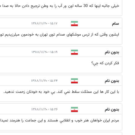
خیلی جالبه اینها که 30 ساله اون ور آب را به وطن ترجیح دادن حالا به صدا در آمدن
سام
۱۵:۱۷ - ۱۳۸۸/۱۱/۲۰
ایشون وقتی که از ترس موشکهای صدام توی تهران به خودمون میلرزیدیم توی بچگ
بدون نام
۱۵:۱۹ - ۱۳۸۸/۱۱/۲۰
فكر كردن كه چي؟
بدون نام
۱۵:۲۴ - ۱۳۸۸/۱۱/۲۰
با اين كار ها اين مملكت سقط نمي كند. بي خود به خودتان زحمت ندهيد.
بدون نام
۱۵:۲۶ - ۱۳۸۸/۱۱/۲۰
مردم ايران خواهان هنر خوب و انقلابي هستند و اين جماعت را هنرمند نميدان