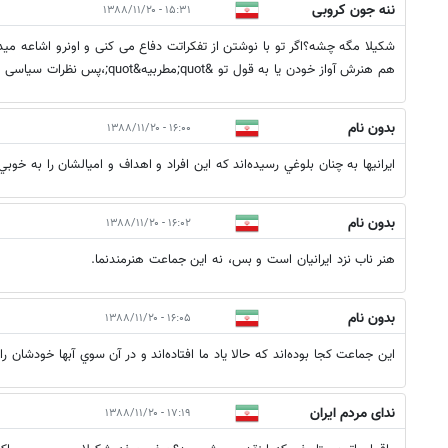
ننه جون کروبی
۱۵:۳۱ - ۱۳۸۸/۱۱/۲۰
شکیلا مگه چشه؟اگر تو با نوشتن از تفکراتت دفاع می کنی و اونرو اشاعه می
هم هنرش آواز خودن یا به قول تو &quot;مطربیه&quot;،پس نظرات سیاسی اش رو از طریق خوندن ارائه می کنه.
بدون نام
۱۶:۰۰ - ۱۳۸۸/۱۱/۲۰
ايرانيها به چنان بلوغي رسيده‌اند كه اين افراد و اهداف و اميالشان را به خوبي 
بدون نام
۱۶:۰۲ - ۱۳۸۸/۱۱/۲۰
هنر ناب نزد ايرانيان است و بس، نه اين جماعت هنرمندنما.
بدون نام
۱۶:۰۵ - ۱۳۸۸/۱۱/۲۰
اين جماعت كجا بوده‌اند كه حالا ياد ما افتاده‌اند و در آن سوي آبها خودشان را
ندای مردم ایران
۱۷:۱۹ - ۱۳۸۸/۱۱/۲۰