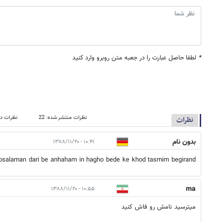
*
لطفا حاصل عبارت را در جعبه متن روبرو وارد کنید
نظرات منتشر شده: 22
نظرات در
نظرات
بدون نام
۱۰:۴۱ - ۱۳۸۸/۱۱/۲۰
mosalaman dari be anhaham in hagho bede ke khod tasmim begirand
ma
۱۰:۵۵ - ۱۳۸۸/۱۱/۲۰
میترسید نامش رو فاش کنید