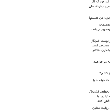
ین بود که اگر
عی از فرماندهان
ویری: من هستم!
 تصمیمات
‌جمهور می‌شد،
 پوست خبرنگار
ر صحیحی است
پزشکیان منتشر
ه می‌خواهید
ز کشور؟
ه جرف ما را
 نخواهد گشت؟/
یا باید با
فظی کنند
ریت جنگ ۴۰ روزه به روایت معاون