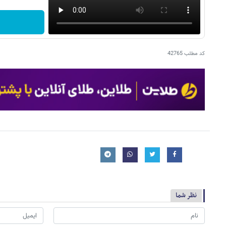
کد مطلب
42765
نظر شما