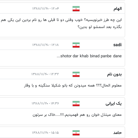
الهام
۱۲:۰۴ - ۱۳۸۸/۱۱/۲۰
این چه طرز خبرنویسیه؟ خوب وقتی دو تا قبلی ها رو نام بردین این یکی هم ن
بگذره بعد اسمشو لو بدین؟
sadi
۱۲:۱۸ - ۱۳۸۸/۱۱/۲۰
shotor dar khab binad panbe dane...
بدون نام
۱۲:۳۲ - ۱۳۸۸/۱۱/۲۰
معلوم الحال؟؟؟ همه ميدونن كه بانو شكيلا سنگينه و با وقار
یک ایرانی
۱۴:۳۶ - ۱۳۸۸/۱۱/۲۰
معنای میتذل خوان رو هم فهمیدیم.!!!....خاک بر سرتون
حامد
۱۵:۱۵ - ۱۳۸۸/۱۱/۲۰