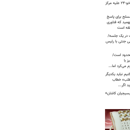
نیروی هوایی ارتش/ مأموریت ویژه سوخو-۲۴ علیه مرکز
سلح برای پاسخ
همید که فناوری
نطقه است
 در یک جلسه/
ی جنتی با رئیس
حدود است/
 با
می‌کرد اما...
یم نباید یکدیگر
‌طلب» خطاب
 اگر...
 بسیجیان کاشان+