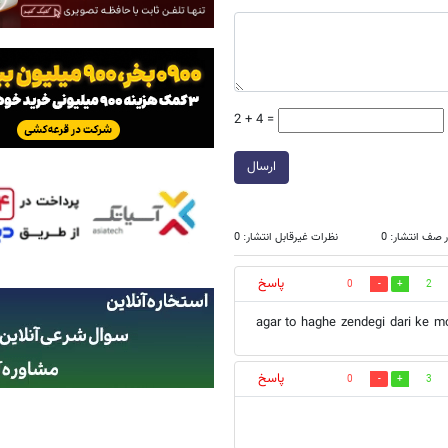
2 + 4 =
ارسال
 صف انتشار: 0
نظرات غیرقابل انتشار: 0
پاسخ
0
2
agar to haghe zendegi dari ke 
پاسخ
0
3