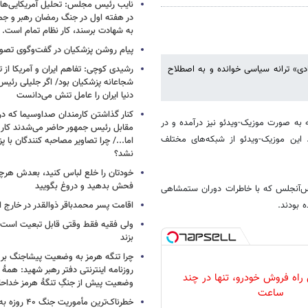
نایب رئیس مجلس: تحلیل آمریکایی‌ها ا
در هفته اول در جنگ رمضان رهبر و جم
به شهادت برسند، کار نظام تمام است.
پیام روشن پزشکیان در گفت‌وگوی تص
زادی» ترانه سیاسی خوانده و به اصطلاح
رشیدی کوچی: تفاهم ایران و آمریکا از
شجاعانه پزشکیان بود/ اگر جلیلی رئیس
دنیا ایران را عامل تنش می‌دانست
کنار گذاشتن کارمندان صداوسیما که در
که به صورت موزیک-ویدئو نیز درآمده و در
مقابل رئیس جمهور حاضر می‌شدند کا
 این موزیک-ویدئو از شبکه‌های مختلف
اما.../ چرا تصاویر مصاحبه کنندگان با 
نشد؟
خودتان را خلع لباس کنید، بعدش هرچ
فحش بدهید و دروغ بگویید
 لس‌آنجلس که با خاطرات دوران ستمشاهی
ه بودند.
اقامت پسر محمدباقر ذوالقدر در خارج ا
ولی فقیه فقط وقتی قابل تبعیت است ک
بزند
چرا تنگه هرمز به وضعیت پیشاجنگ بر
روزنامه اینترنتی دفتر رهبر شهید: همۀ دن
 راه فروش خودرو، تنها در چند
وضعیت پیش از جنگِ تنگۀ هرمز خداحا
ساعت
خطرناک‌ترین مأمو