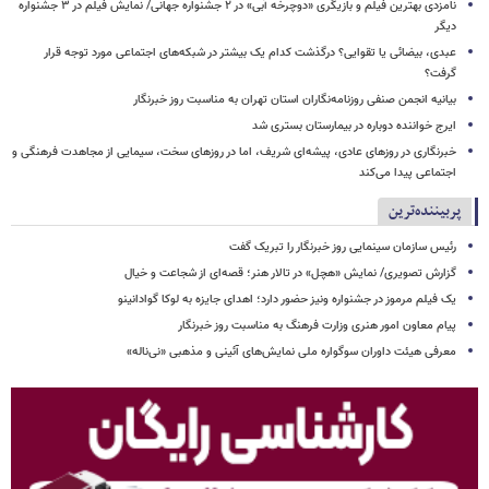
نامزدی بهترین فیلم و بازیگری «دوچرخه آبی» در ۲ جشنواره جهانی/ نمایش فیلم در ۳ جشنواره
دیگر
عبدی، بیضائی یا تقوایی؟ درگذشت کدام یک بیشتر در شبکه‌های اجتماعی مورد توجه قرار
گرفت؟
بیانیه انجمن صنفی روزنامه‌نگاران استان تهران به مناسبت روز خبرنگار
ایرج خواننده دوباره در بیمارستان بستری شد
خبرنگاری در روزهای عادی، پیشه‌ای شریف، اما در روزهای سخت، سیمایی از مجاهدت فرهنگی و
اجتماعی پیدا می‌کند
پربیننده‌ترین
رئیس سازمان سینمایی روز خبرنگار را تبریک گفت
گزارش تصویری/ نمایش «هچل» در تالار هنر؛ قصه‌ای از شجاعت و خیال
یک فیلم مرموز در جشنواره ونیز حضور دارد؛ اهدای جایزه به لوکا گوادانینو
پیام معاون امور هنری وزارت فرهنگ به مناسبت روز خبرنگار
معرفی هیئت داوران سوگواره ملی نمایش‌های آئینی و مذهبی «نی‌ناله»