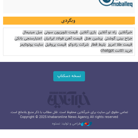
وبگردی
خبرآنلاین
راه نو آنلاین
بازی آنلاین
قیمت تلویزیون سونی
مبل مینیمال
جراح بینی گوشتی
پرشین هتل
قیمت آهن فولاد ایرانیان
اعتبارسنجی بانکی
قیمت طلا امروز
بلیط قطار
شرکت رادوکو
قیمت پروفیل
سایت یوتوتایمز
خرید اکانت chatgpt
نسخه دسکتاپ
تمامی حقوق این سایت برای خبرآنلاین محفوظ است. نقل مطالب با ذکر منبع بلامانع است.
Copyright © 2025 khabaronline News Agancy, All rights reserved
طراحی و تولید: نستوه