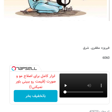
فیروزه مظفری. شرق
6060
ابزار کامل برای اصلاح مو و
صورت (قیمت رو ببینی باور
نمیکنی!)
باتخفیف بخر
کد مطلب
429720