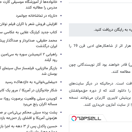
خانواده‌ها از آموزشگاه موسیقی کارت
مدرس را مطالبه کنند
«ناریا» در تماشاخانه جوانمرد
افزایش فروش شعر با اکران فیلم نولان
 به رایگان دریافت کنید.
کتاب جدید کیارنگ علایی به عکاسی س
محمد حقیقی، صدابردار و صداگذار پ
به گزارش خبرآنلاین کابران اینترنتی از بهار سال آینده می‌توانند بیش از 65 هزار اثر از شاهکارهای ادبی قرن 19 را
ایران درگذشت
راهیابی ۲ انیمیشن سوره به سی‌امی
رود آیلند
) قادر خواهند بود آثار نویسندگانی چون
بازیگر مالزیایی، فیلمساز سال سینمای آ
بوسان شد
«بیضایی‌خوانی» به «اژدهاک» رسید
افت است. درحالیکه در دیگر سایت‌های
شکار جادوگران در آمریکا / مرور یک کاب
ا دانلود کنند که از دوره حق‌مولفشان
پروژه بریتیش لایبرری کاربران می‌توانند نسخه
کوبیدن سیلی واقعیت برصورت رویا؛ سی
مساله اکران رنج می‌برد
 از سایت آمازون خریداری کنند.
پشت پرده سیلی محکم بی‌تی‌اس بر صو
هژمونی آمریکا و افشای راز «مزرعه بازد
حسین پاکدل پس از ۳ دهه به ا