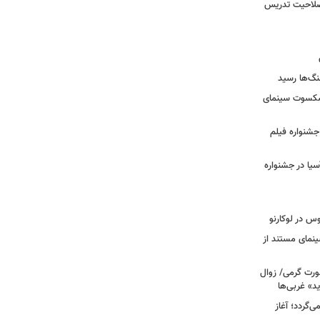
 صلاحیت تدریس
نگ‌ها رسید
یشکسوت سینمای
ن جشنواره فیلم
سیا در جشنواره
وس در لوکارنو
نمای مستند از
رت گرمی/ زوال
ید» غربی‌ها
جرا بازمی‌گردد؛ آغاز