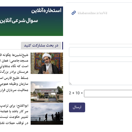
در بحث مشارکت کنید
شیخ‌نشین‌ها چگونه فک
مسجدجامعی: عمان تن
است که نگاه متفاوتی 
عربستان برادر بزرگ‌
مسلط خلیج فارس ا
سازمان وظیفه عمومی 
معافیت سربازان فراری
2 + 10 =
ابوالفتح: برای ترامپ
ارسال
سر کار باشد یا عمامه/
تغییر حکومت نیست/ 
در توقف حملات نقش