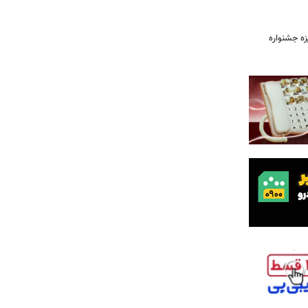
یزه جشنواره