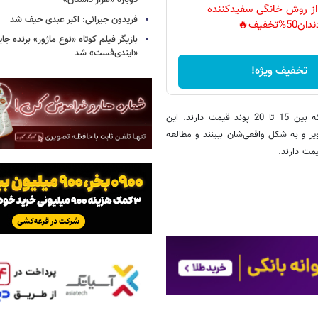
دوباره «هزار داستان»
 از روش خانگی سفیدکننده
فریدون جیرانی: اکبر عبدی حیف شد
دان50%تخفیف🔥
بازیگر فیلم کوتاه «نوع ماژور» برنده جا
«ایندی‌فست» شد
تخفیف ویژه!
نسخه هایی که کابران مطالعه می‌کنند دقیقا شبیه نسخه‌های چاپی است که بین 15 تا 20 پوند قیمت دارند. این
ای کمیاب آثار قرن 19 را همراه با تصاویر و به شکل واقعی‌شان ببینند و مطالعه