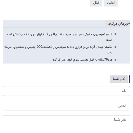
اعتیاد
قتل
خبرهای مرتبط
عضو کمیسیون حقوقی مجلس: اسید مانند چاقو و قمه ابزار مجرمانه دم دستی شده
است
نگهبان زندان 2زندانی را فراری داد تا شوهرش را بکشند/1000پلیس و کماندوی امریکا
به…
مرد70ساله به قتل همسر سوم خود اعتراف کرد
نظر شما