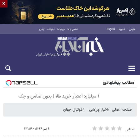
×
فارسی
العربية
English
تماس با ما
درباره ما
تبلیغات
آرشیو
جمعه ۱۶ مرداد ۱۴۰۵
مطالب پیشنهادی
۱ میلیارد اعتبار خرید طلا | بدون ضامن و چک
صفحه اصلی
اخبار ورزشی
فوتبال جهان
۶ تیر ۱۳۹۴ - ۱۳:۱۴
۰ نفر