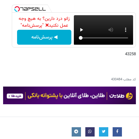
زانو درد دارین؟ به هیچ وجه
عمل نکنید❌ "پرسش‌نامه"
◀ پرسش‌نامه
43258
کد مطلب
430484