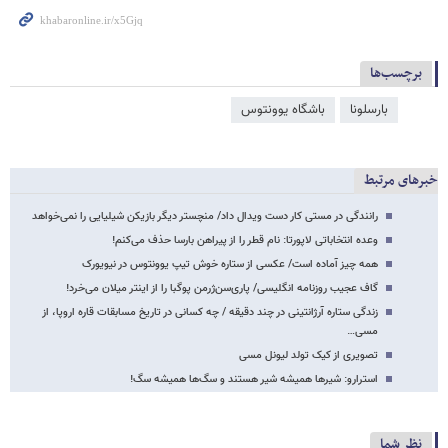
برچسب‌ها
بارسلونا
باشگاه یوونتوس
خبرهای مرتبط
رانندگی در مستی کار دست ویدال داد/ منچستر دیگر بازیکن شیلیایی را نمی‌خواهد
وعده انتخاباتی لاپورتا: نام قطر را از پیراهن بارسا حذف می‌کنم!
همه چیز آماده‌ است/ عکسی از ستاره خوش تیپ یوونتوس در نیویورک
گاف عجیب روزنامه انگلیسی/ پاری‌سن‌ژرمن پوگبا را از اینتر میلان می‌خرد!
زندگی ستاره آرژانتینی در چند دقیقه / چه کسانی در تاریخ مسابقات قاره اروپا، از
مسی…
تصویری از کیک تولد لیونل مسی
استرارو: شیرها همیشه شیر هستند و سگ‌ها همیشه سگ!
نظر شما