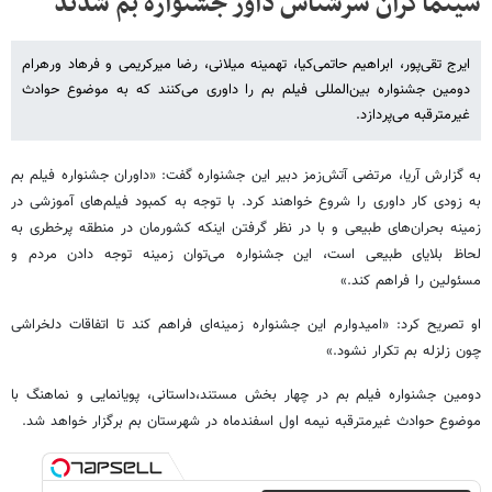
سینماگران سرشناس داور جشنواره بم شدند
ایرج تقی‌‌پور، ابراهیم حاتمی‌کیا، تهمینه میلانی، رضا میرکریمی و فرهاد ورهرام
دومین جشنواره بین‌المللی فیلم بم را داوری می‌کنند که به موضوع حوادث
غیرمترقبه می‌پردازد.
به گزارش آریا، مرتضی آتش‌زمز دبیر این جشنواره گفت: «داوران جشنواره فیلم بم
به زودی کار داوری را شروع خواهند کرد. با توجه به کمبود فیلم‌های آموزشی در
زمینه بحران‌های طبیعی و با در نظر گرفتن اینکه کشورمان در منطقه پرخطری به
لحاظ بلایای طبیعی است، این جشنواره می‌توان زمینه توجه دادن مردم و
مسئولین را فراهم کند.»
او تصریح کرد: «امیدوارم این جشنواره زمینه‌ای فراهم کند تا اتفاقات دلخراشی
چون زلزله بم تکرار نشود.»
دومین جشنواره فیلم بم در چهار بخش مستند،داستانی، پویانمایی و نماهنگ با
موضوع حوادث غیرمترقبه نیمه اول اسفندماه در شهرستان بم برگزار خواهد شد.