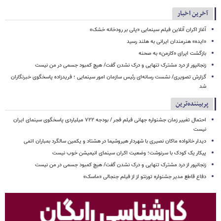
آخرین اخبار
آغاز اکران آنلاین فیلم سینمایی «پلی بر رودخانه خشک»
«ایده» هنرمندان ایرانی به هلند رسید
بازگشت اپرای «کارمن» به صحنه
زنجانپور از درد مشترک تنهایی و درک نشدن گفت/ هیچ کمبود جسمی در من نیست
گزارش تصویری/ نشست رسانه‌ای رئیس سازمان امور سینمایی ؛ فریدزاده پاسخگوی خبرنگاران
شد
پربیننده‌ترین
احتمال تغییر زمان جشنواره جهانی فیلم فجر / بودجه ۷۲۲ میلیاردی پاسخگوی سینمای ایران
نیست
دیدار خانواده ماکان نصیری با شهردار هیروشیما در هشتاد و یکمین سالگرد بمباران اتمی
پیکار یک کودک با سرنوشت؛ وضعیت اکران سینمای انیمیشن خوب نیست
زنجانپور از درد مشترک تنهایی و درک نشدن گفت/ هیچ کمبود جسمی در من نیست
دفاع قاطع مدیر جشنواره تورنتو از از فیلم جنجالی «ماسک»