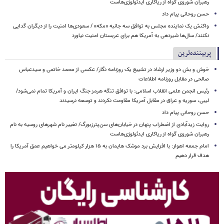
رهبران شوروی گواه از ریاکاری ایدئولوژی‌هاست
حسن روحانی پیام داد
واکنش یک نماینده مجلس به توافق سه جانبه «مکه» / سعودی‌ها امنیت را از دیگران گدایی
نکنند/ سال‌ها شیردهی به آمریکا هم برای عربستان امنیت نیاورد
پربیننده‌ترین
خوش و بش دو وزیر ارشاد در تشییع یک روزنامه نگار/ عکسی از محمد خاتمی و سیدعباس
صالحی در مقابل روزنامه اطلاعات
رئیس انجمن علمی انقلاب اسلامی: با توافق تنگه هرمز جنگ ایران و آمریکا تمام نمی‌شود/
لیبی، سوریه و عراق در مقابل آمریکا مقاومت نکردند و توسعه نرسیدند
حسن روحانی پیام داد
روایت زیدآبادی از اضطراب پنهان در خیابان‌های سن‌پترزبورگ/ تغییر نام شهرهای روسیه به نام
رهبران شوروی گواه از ریاکاری ایدئولوژی‌هاست
امام‌ جمعه اهواز: با افزایش برد موشک هایمان به ۱۵ هزار کیلومتر می خواهیم عمق آمریکا را
هدف قرار دهیم