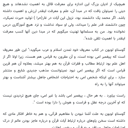
هیچیک از ادیان بزرگ این اندازه برای معرفت قائل به اهمیت نشده‏اند و هیچ
دینی را نمی‏توان یافت که در مبدا آن، علم و معرفت اینقدر ارزش و اهمیت داشته
باشد. اگر محمد یک دانشمند بود، نزول این آیات در غار(حرا ) تولید حیرت نمی‏کرد،
چون دانشمند قدر علم را می‏داند، ولی او سواد نداشت و نزد هیچ آموزگاری درس
نخوانده بود. من به مسلمانها تهنیت‏ می‏گویم که در مبدا دین آنها کسب معرفت
اینقدر با اهمیت تلقی شده".
گوستاو لوبون در کتاب معروف خود تمدن اسلام و عرب می‏گوید:" این طور معروف
است که پیغمبر امی بوده است، و آن مقرون به قیاس‏ هم هست، زیرا اولا اگر از
اهل علم بود ارتباط مطالب و فقرات قرآن به هم بهتر می‏شد، بعلاوه آن هم قرین
قیاس است که اگر پیغمبر امی نبود نمی‏توانست مذهب جدیدی شایع و منتشر
سازد ، برای اینکه شخص امی به‏ احتیاجات اشخاص جاهل بیشتر آشناست و بهتر
می‏تواند آنها را به راه‏
راست بیاورد . به هر حال ، پیغمبر امی باشد یا غیر امی، جای هیچ تردیدی نیست
که او آخرین درجه عقل و فراست و هوش را دارا بوده است ".
گوستاو لوبون به علت آشنا نبودن با مفاهیم قرآنی، و هم به خاطر افکار مادی که
داشته است سخن یاوه‏ای درباره ارتباط آیات قرآن و درباره عاجز بودن عالم از درک
احتیاجات جاهل می‏بافد و به قرآن و پیغمبر اهانت‏