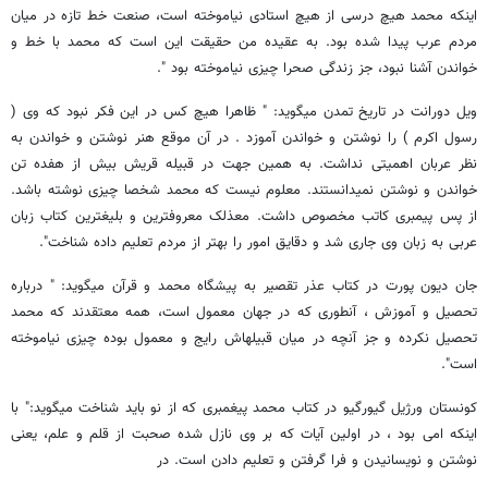
اینکه محمد هیچ درسی از هیچ‏ استادی نیاموخته است، صنعت خط تازه در میان
مردم عرب پیدا شده بود. به عقیده من حقیقت این است که محمد با خط و
خواندن آشنا نبود، جز زندگی صحرا چیزی نیاموخته بود ".
ویل دورانت در تاریخ تمدن می‏گوید: " ظاهرا هیچ کس در این فکر نبود که وی (
رسول اکرم ) را نوشتن و خواندن آموزد . در آن موقع هنر نوشتن و خواندن به
نظر عربان اهمیتی‏ نداشت. به همین جهت در قبیله قریش بیش از هفده تن
خواندن و نوشتن نمی‏دانستند. معلوم نیست که محمد شخصا چیزی‏ نوشته باشد.
از پس پیمبری کاتب مخصوص داشت. معذلک معروف‏ترین و بلیغ‏ترین کتاب زبان
عربی به زبان وی جاری شد و دقایق امور را بهتر از مردم تعلیم داده شناخت".
جان دیون پورت در کتاب عذر تقصیر به پیشگاه محمد و قرآن می‏گوید: " درباره
تحصیل و آموزش ، آنطوری که در جهان معمول است، همه معتقدند که محمد
تحصیل نکرده و جز آنچه در میان قبیله‏اش رایج و معمول‏ بوده چیزی نیاموخته
است".
کونستان ورژیل گیورگیو در کتاب محمد پیغمبری که از نو باید شناخت می‏گوید:" با
اینکه امی بود ، در اولین آیات که بر وی نازل شده صحبت از قلم‏ و علم، یعنی
نوشتن و نویسانیدن و فرا گرفتن و تعلیم دادن است. در