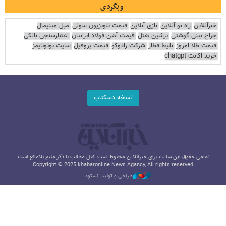
وبگردی
خبرآنلاین
راه نو آنلاین
بازی آنلاین
قیمت تلویزیون سونی
مبل مینیمال
جراح بینی گوشتی
پرشین هتل
قیمت آهن فولاد ایرانیان
اعتبارسنجی بانکی
قیمت طلا امروز
بلیط قطار
شرکت رادوکو
قیمت پروفیل
سایت یوتوتایمز
خرید اکانت chatgpt
نسخه دسکتاپ
تمامی حقوق این سایت برای خبرآنلاین محفوظ است. نقل مطالب با ذکر منبع بلامانع است.
Copyright © 2025 khabaronline News Agancy, All rights reserved
طراحی و تولید: نستوه