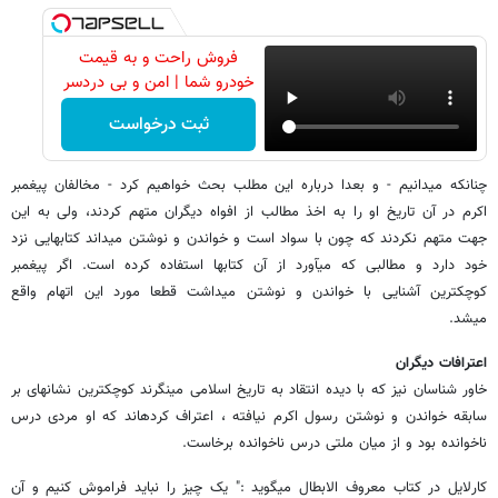
فروش راحت و به قیمت
خودرو شما | امن و بی دردسر
ثبت درخواست
چنانکه می‏دانیم - و بعدا درباره این مطلب بحث خواهیم کرد - مخالفان پیغمبر
اکرم در آن تاریخ او را به اخذ مطالب از افواه دیگران متهم کردند، ولی به این
جهت متهم نکردند که چون با سواد است و خواندن و نوشتن می‏داند کتابهایی نزد
خود دارد و مطالبی که می‏آورد از آن کتابها استفاده کرده است. اگر پیغمبر
کوچکترین آشنایی با خواندن و نوشتن می‏داشت قطعا مورد این اتهام واقع
می‏شد.
اعترافات دیگران
خاور شناسان نیز که با دیده انتقاد به تاریخ اسلامی می‏نگرند کوچکترین نشانه‏ای بر
سابقه خواندن و نوشتن رسول اکرم نیافته ، اعتراف کرده‏اند که‏ او مردی درس
ناخوانده بود و از میان ملتی درس ناخوانده برخاست.
کارلایل در کتاب معروف الابطال می‏گوید :" یک چیز را نباید فراموش کنیم و آن