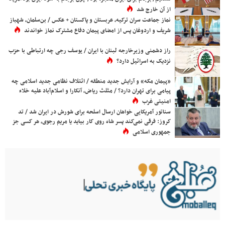
از آن خارج شد
نماز جماعت سران ترکیه، عربستان و پاکستان + عکس / بن‌سلمان، شهباز
شریف و اردوغان پس از امضای پیمان دفاع مشترک نماز خواندند
راز دشمنی وزیرخارجه لبنان با ایران / یوسف رجی چه ارتباطی با حزب
نزدیک به اسرائیل دارد؟
«پیمان مکه» و آرایش جدید منطقه / ائتلاف نظامی جدید اسلامی چه
پیامی برای تهران دارد؟ / مثلث ریاض، آنکارا و اسلام‌آباد علیه خلاء
امنیتی غرب
سناتور آمریکایی خواهان ارسال اسلحه برای شورش در ایران شد / تد
کروز: فرقی نمی‌کند پسر شاه روی کار بیاید یا مریم رجوی، هر کسی جز
جمهوری اسلامی