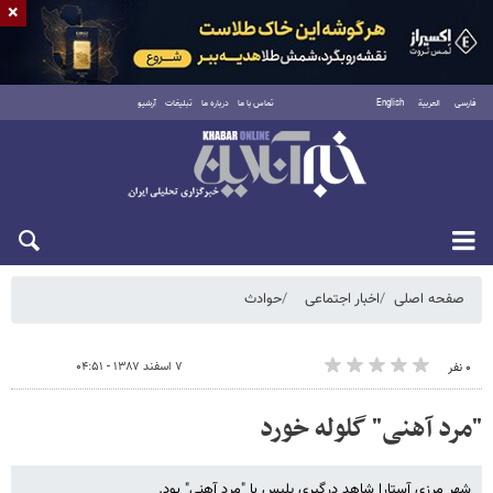
×
فارسی
العربية
English
تماس با ما
درباره ما
تبلیغات
آرشیو
یکشنبه ۱۸ مرداد ۱۴۰۵
صفحه اصلی
اخبار اجتماعی
حوادث
۷ اسفند ۱۳۸۷ - ۰۴:۵۱
۰ نفر
"مرد آهنی" گلوله خورد
شهر مرزی آستارا شاهد درگیری پلیس با "مرد آهنی" بود.