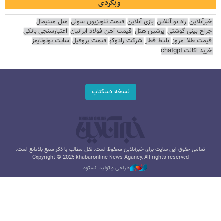
وبگردی
خبرآنلاین
راه نو آنلاین
بازی آنلاین
قیمت تلویزیون سونی
مبل مینیمال
جراح بینی گوشتی
پرشین هتل
قیمت آهن فولاد ایرانیان
اعتبارسنجی بانکی
قیمت طلا امروز
بلیط قطار
شرکت رادوکو
قیمت پروفیل
سایت یوتوتایمز
خرید اکانت chatgpt
نسخه دسکتاپ
تمامی حقوق این سایت برای خبرآنلاین محفوظ است. نقل مطالب با ذکر منبع بلامانع است.
Copyright © 2025 khabaronline News Agancy, All rights reserved
طراحی و تولید: نستوه