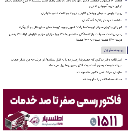
کاهش ۴ میلیونی جمعیت دانش‌آموزان/ دختران دانش‌آموز چقدر بیشترند؟/ فارغ‌التحصیل بیکار
در این دوره آموزشی نداریم
روایت رئیس سازمان پزشکی قانونی از روند برداشت عضو متوفیان
مشاهده دود در پالایشگاه آبادان
شهرداری تهران سراغ کیوسک‌ها رفت؛ تغییر چهره کیوسک‌های مطبوعاتی و گل‌وگیاه
زمان پرداخت معوقات بازنشستگان مشخص شد؟/ چرا مزایای مزدی افزایش نیافت؟/ بدهی
دولت ۱۲۰۰ همت است؛ نه ۷۰۰ همت!
پربیننده‌ترین
اعترافات دختر بلاگری که حمیدرضا رجب‌زاده را به قتل رسانده/ او مرتب به من تذکر حجاب
می‌داد/دوست پسرم گفت بابت قتل بسیجی‌ها پول می‌دهند
سازمان هواشناسی کشور اطلاعیه داد
حمله مسلحانه در یک قهوه‌خانه