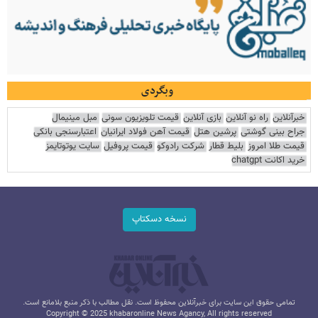
وبگردی
خبرآنلاین
راه نو آنلاین
بازی آنلاین
قیمت تلویزیون سونی
مبل مینیمال
جراح بینی گوشتی
پرشین هتل
قیمت آهن فولاد ایرانیان
اعتبارسنجی بانکی
قیمت طلا امروز
بلیط قطار
شرکت رادوکو
قیمت پروفیل
سایت یوتوتایمز
خرید اکانت chatgpt
نسخه دسکتاپ
تمامی حقوق این سایت برای خبرآنلاین محفوظ است. نقل مطالب با ذکر منبع بلامانع است.
Copyright © 2025 khabaronline News Agancy, All rights reserved