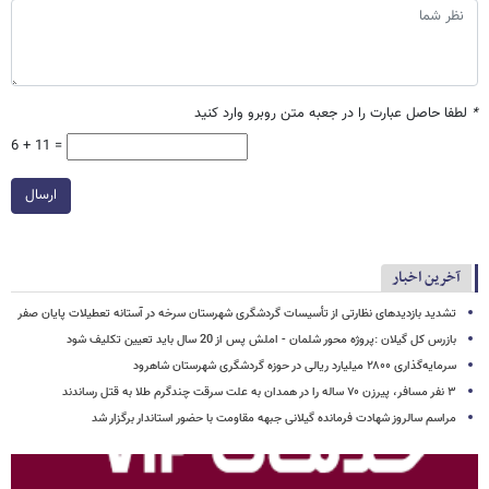
*
لطفا حاصل عبارت را در جعبه متن روبرو وارد کنید
6 + 11 =
ارسال
آخرین اخبار
تشدید بازدیدهای نظارتی از تأسیسات گردشگری شهرستان سرخه در آستانه تعطیلات پایان صفر
بازرس کل گیلان :پروژه محور شلمان - املش پس از 20 سال باید تعیین تکلیف شود
سرمایه‌گذاری ۲۸۰۰ میلیارد ریالی در حوزه گردشگری شهرستان شاهرود
۳ نفر مسافر، پیرزن ۷۰ ساله را در همدان به علت سرقت چندگرم طلا به قتل رساندند
مراسم سالروز شهادت فرمانده گیلانی جبهه مقاومت با حضور استاندار برگزار شد