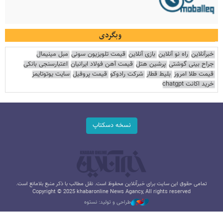
وبگردی
خبرآنلاین
راه نو آنلاین
بازی آنلاین
قیمت تلویزیون سونی
مبل مینیمال
جراح بینی گوشتی
پرشین هتل
قیمت آهن فولاد ایرانیان
اعتبارسنجی بانکی
قیمت طلا امروز
بلیط قطار
شرکت رادوکو
قیمت پروفیل
سایت یوتوتایمز
خرید اکانت chatgpt
نسخه دسکتاپ
تمامی حقوق این سایت برای خبرآنلاین محفوظ است. نقل مطالب با ذکر منبع بلامانع است.
Copyright © 2025 khabaronline News Agancy, All rights reserved
طراحی و تولید: نستوه