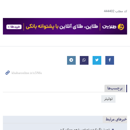
کد مطلب
444402
برچسب‌ها
توئیتر
خبرهای مرتبط
توییتر تگ کردن تصاویر را هم ممکن کرد