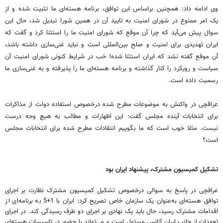
وی ادامه داد: همچنین براساس این توافق، برنامه هسته‌ای ما تثبیت شده و از
یک امر ممنوع در شورای امنیت به تایید آن در همین شورا تبدیل شد، حال این
سوال پیش می‌آید که چرا آن موقع که شورای امنیت ما را استثنا کرد و گفت که
ایران تهدیدی برای امنیت و صلح بین‌المللی است و نباید غنی‌سازی داشته باشد،
آن موقع گفته نشد که ایران استثنا شده! خب در شرایط کنونی شورای امنیت آن
سیاست و رویکرد را کنار گذاشته و برنامه‌ هسته‌ای ما را پذیرفته و به غنی‌سازی ما
رسمیت داده است.
عراقچی در واکنش به موضوعات مطرح شده درخصوص استفاده دولت از مذاکرات
برای انتخابات آینده مجلس گفت: این اظهارات و مطالب به هیچ وجه درست
نیست. مثلا خوب است که ما بگوییم انتقادات مطرح شده برای انتخابات مجلس
است؟
تشکیل کمیسیون مشترک، پیشنهاد ایران بود
عراقچی در پاسخ به سوالی درخصوص تشکیل کمیسیون مشترک نظارت بر اجرای
توافق‌ هسته‌ای به‌عنوان یک سازمان خاص تصریح کرد: ایران با 1+5 به برنامه‌ای از
اقدامات مشترک رسید، حال باید یک نهادی بر اجرای دو طرف رسیدگی کند. در اجرای
تعهدات از جانب ایران آژانس مسئول است و می‌تواند با حضور در تاسیسات هسته‌ای