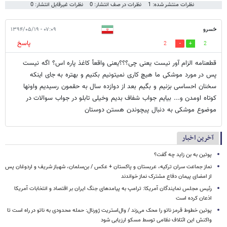
نظرات منتشر شده: 1
نظرات در صف انتشار: 0
نظرات غیرقابل انتشار: 0
خسرو
۰۷:۰۹ - ۱۳۹۴/۰۵/۱۹
پاسخ
2
2
قطعنامه الزام آور نیست یعنی چی؟؟؟یعنی واقعأ کاغذ پاره اس؟ اگه نیست
پس در مورد موشکی ما هیچ کاری نمیتونیم بکنیم و بهتره به جای اینکه
سخنان احساسی بزنیم و بگیم بعد از دوازده سال به حقمون رسیدیم واونها
کوتاه اومدن و... بیایم جواب شفاف بدیم وخیلی تابلو در جواب سوالات در
موضوع موشکی به دنبال پیچوندن هستن دوستان
آخرین اخبار
پوتین به بن زاید چه گفت؟
نماز جماعت سران ترکیه، عربستان و پاکستان + عکس / بن‌سلمان، شهباز شریف و اردوغان پس
از امضای پیمان دفاع مشترک نماز خواندند
رئیس مجلس نمایندگان آمریکا: ترامپ به پیامدهای جنگ ایران بر اقتصاد و انتخابات آمریکا
اذعان کرده است
پوتین خطوط قرمز ناتو را محک می‌زند / وال‌استریت ژورنال: حمله محدودی به ناتو در راه است تا
واکنش این ائتلاف نظامی توسط مسکو ارزیابی شود