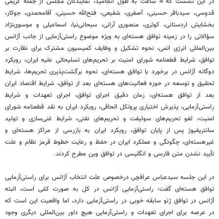
در این نشست که 4 ساعت به طول انجامید، نمایندگان مجلس از جمله کریمی
قدوسی، سیدباقر حسینی، آصفری، شفیعی، فتح‌الله حسینی، آقامحمدی، جوکار،
بخشایش اردستانی، کوثری، منصوری آرانی، سبحانی‌نیا، اسماعیلی و موسوی‌نژاد
سؤالاتی را در زمینه توافق هسته‌ای به ویژه موضوع راستی‌آزمایی از جانب آژانس
بین‌المللی انرژی اتمی، نحوه تشکیل و وظایف کمیسیون مشترک برای نظارت بر
توافق، شرایط قطعنامه شورای امنیت بر تحریم‌های تسلیحاتی علیه ایران، رویکرد
دوگانه آژانس در برخورد با توافق هسته‌ای، نحوه برگشت‌پذیری تحریم‌ها، شرایط
تحقیق و توسعه در حوزه فعالیت‌های هسته‌ای بعد از توافق، شرایط اقتصاد ایران
بعد از توافق هسته‌ای، زمان دقیق اجرای توافق، اجرای تعهدات و شرایط
راستی‌آزمایی، پذیرش اختیاری پروتکل الحاقی، رویکرد ایران به نقد قطعنامه شورای
امنیت، لغو تحریم‌های سوئیفت و تحریم‌های نفتی، شرایط غنی‌سازی و تولید
سانتریفیوژ پس از پایان توافق، رویکرد ایران به بازرسی از مراکز هسته‌ای و
غیرهسته‌ای، چگونگی و عملکرد ایران در حفظ و رعایت خطوط قرمز نظام و علت
تأیید نشدن متن فارسی و انگلیسی در توافق وین مطرح کردند.
در این جلسه سیدعباس عراقچی درخصوص علت انتخاب آژانس برای راستی‌آزمایی
توافق هسته‌ای گفت: راستی‌آزمایی آژانس در کل به صورت کمّی است، البته
آژانس در توافق ژنو سابقه خوبی در راستی‌آزمایی دارد، اما واقعیت این است که
در عرصه برای اجرای تعهدات و راستی‌آزمایی هیچ داور بین‌المللی دیگری وجود