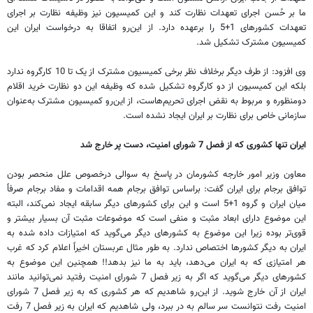
ما بر حُسن اجرای تعهدات نظارت کند و این کمیسیون نیز وظیفه نظارت بر اجرای
تعهدات کشورهای 1+5 را برعهده دارد. از این‌رو اتفاقا به درخواست ایران این
کمیسیون مشترک تشکیل شد.
وی افزود: از طرف دیگر برخلاف نظر برخی کمیسیون مشترک از یک تا 10 کارگروه ندارد
بلکه این کمیسیون از دو کارگروه تشکیل شده که وظیفه این دو نظارت خرید اقلام
دومنظوره و مربوط به نقض اجرای تحریم‌هاست، از این‌رو کمیسیون مشترک به‌عنوان
سازمانی خاص برای نظارت بر ایران ایجاد نشده است.
ایران تنها کشوری که از فصل 7 شورای امنیت، دست ‌پر خارج شد
معاون وزیر امور خارجه کشورمان در پاسخ به سوالی درخصوص علل منحصر بودن
توافق برجام برای ایران گفت: براساس توافق برجام همه اقدامات و مفاد برجام صرفاً
میان ایران و گروه 1+5 است و این برای کشورهای دیگر سابقه ایجاد نمی‌کند، البته
این موضوع دارای ابعاد مثبت و منفی است که موضوعات مثبت آن بسیار بیشتر و
قوی‌تر بوده زیرا این موضوع به کشورهای دیگر می‌گوید که امتیازات داده شده به
ایران به دیگر کشورها اختصاص ندارد. به طور مثال عربستان اخیراً اعلام کرد که غرب
هر امتیازی که به ایران می‌دهد، باید به ما نیز بدهد!! همچنین این موضوع به
کشورهای دیگر می‌گوید که اگر به زیر فصل 7 شورای امنیت رفتید نمی‌توانید مانند
ایران از آن خارج شوید. از این‌رو شاهدیم که هر کشوری که به زیر فصل 7 شورای
امنیت رفت نتوانست سر سالم به در ببرد، ولی شاهدیم که ایران به زیر فصل 7 رفت