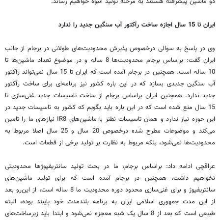
دو ماشین پیشرفته هستند به مرحله تولید انبوه خواهیم رساند.
ایران تا 15 سال اجازه ساخت رآکتور آب سنگین جدید را ندارد
وی در پاسخ به سوالی درخصوص پذیرش محدودیت‌های طولانی در برجام از جانب
ایران گفت: براساس برجام محدودیت‌ها 8 ساله و در موضوع تعداد ماشین‌ها تا
10 ساله است. همچنین در برجام آمده است که ایران تا 15 سال نمی‌تواند رآکتور
آب سنگین جدیدی بسازد که در این باره کشور نیز برنامه‌ای برای ساخت رآکتور
جدید ندارد. همچنین ایران براساس برجام از ساخت تاسیسات جدید غنی‌سازی تا
15 سال منع شده است که در این باره باید بگویم که کشور به تاسیسات جدید در
این حوزه نیاز ندارد و همان تاسیسات نطنز با ماشین‌های IR8 نیازهای ما را تامین
می‌کند و موضوعات مطرح شده درخصوص 20 سال و 25 سال اصلا مربوط به
محدودیت‌ها نمی‌شود، بلکه مربوط به نظارت بر تولید برخی از قطعات است.
عراقچی ادامه داد: براساس برجام، ما در بحث تولید سانتریفیوژها محدودیتی
نخواهیم داشت، همچنین در برجام آمده است که برای تولید ماشین‌های
سانتریفیوژ و برای غنی‌سازی محدود دوره محدودیت ما 8 ساله است، از این‌رو بعد
از این مدت جمهوری اسلامی ایران به برنامه بلندمدت خود پایبند بوده، البته
طبیعی است که بعد از 8 سال یک شبه معجزه نمی‌شود و ابتدا باید زیرساخت‌های