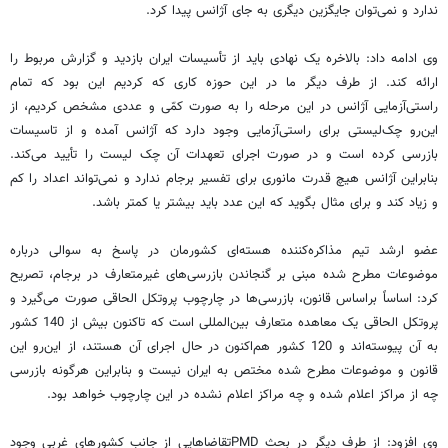
ندارد و نمی‌توان جایگزین دیگری به جای آژانس پیدا کرد.
وی ادامه داد: بالاخره یک نهادی باید از تأسیسات ایران بازدید و گزارش مربوط را
ارائه کند. از طرف دیگر ما در این حوزه کاری که کردیم این بود که تمام
راستی‌آزمایی آژانس در این مرحله را به صورت کمّی و عددی مشخص کردیم، از
این‌رو چک‌لیستی برای راستی‌آزمایی وجود دارد که آژانس آمده و از تاسیسات
بازرسی کرده است و در صورت اجرای تعهدات آن چک لیست را تأیید می‌کند.
بنابراین آژانس هیچ قدرت مانوری برای تفسیر برجام ندارد و نمی‌تواند اعداد را کم
و زیاد کند و برای مثال بگوید که این عدد باید بیشتر یا کمتر باشد.
عضو ارشد تیم مذاکره‌کننده هسته‌ای کشورمان در پاسخ به سوالی درباره
موضوعات مطرح شده مبنی بر گنجاندن بازرسی‌های غیرمتعارف در برجام، تصریح
کرد:‌ اساساً براساس قانون، بازرسی‌ها در چارچوب پروتکل الحاقی صورت می‌گیرد و
پروتکل الحاقی یک معاهده متعارف بین‌المللی است که تاکنون بیش از 140 کشور
به آن پیوسته‌اند و 120 کشور هم‌اکنون در حال اجرای آن هستند، از این‌رو این
قانون و موضوعات مطرح شده مختص به ایران نیست و بنابراین هرگونه بازرسی
چه از مراکز اعلام شده و چه مراکز اعلام نشده در این چارچوب خواهد بود.
وی افزود: از طرف دیگر در بحث PMDتقاضاهایی از جانب کشورهای غربی وجود