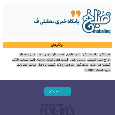
وبگردی
خبرآنلاین
راه نو آنلاین
بازی آنلاین
قیمت تلویزیون سونی
مبل مینیمال
جراح بینی گوشتی
پرشین هتل
قیمت آهن فولاد ایرانیان
اعتبارسنجی بانکی
قیمت طلا امروز
بلیط قطار
شرکت رادوکو
قیمت پروفیل
سایت یوتوتایمز
خرید اکانت chatgpt
نسخه دسکتاپ