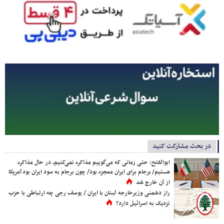
در بحث مشارکت کنید
ابوالفتح: حتی زمانی که می‌گوییم مذاکره نمی‌کنیم، در حال مذاکره
هستیم/ برجام برای ایران معجزه بود/ چون برجام به سود ایران بود آمریکا
از آن خارج شد
راز دشمنی وزیرخارجه لبنان با ایران / یوسف رجی چه ارتباطی با حزب
نزدیک به اسرائیل دارد؟