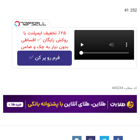
252 41
٪۲۵ تخفیف ایمپلنت با
روکش رایگان ✅ اقساطی
بدون نیاز به چک و ضامن
فرم رو پر کن ✅
کد مطلب
445234