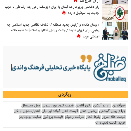
از آن خارج شد
راز دشمنی وزیرخارجه لبنان با ایران / یوسف رجی چه ارتباطی با حزب
نزدیک به اسرائیل دارد؟
«پیمان مکه» و آرایش جدید منطقه / ائتلاف نظامی جدید اسلامی چه
پیامی برای تهران دارد؟ / مثلث ریاض، آنکارا و اسلام‌آباد علیه خلاء
امنیتی غرب
وبگردی
خبرآنلاین
راه نو آنلاین
بازی آنلاین
قیمت تلویزیون سونی
مبل مینیمال
جراح بینی گوشتی
پرشین هتل
قیمت آهن فولاد ایرانیان
اعتبارسنجی بانکی
قیمت طلا امروز
بلیط قطار
شرکت رادوکو
قیمت پروفیل
سایت یوتوتایمز
خرید اکانت chatgpt