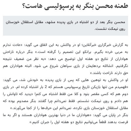
طعنه محسن بنگر به پرسپولیسی هاست؟
محسن بنگر بعد از دو اشتباه در بازی پدیده مشهد، مقابل استقلال خوزستان
روی نیمکت نشست.
به گزارش خبرگزاری خبرآنلاین؛ او در واکنش به این اتفاق می گوید: «عادت ندارم
به مربی خرده بگیرم. برانکو این تصمیم را گرفته است.» بنگر درباره ناراحتی
هواداران از نتایج دو هفته اول توضیح می دهد: «به نظر من ضعیف نتیجه
نگرفتیم. انشالله بردهایمان از بازی سپاهان شروع می شود. البته هواداران هم
حق دارند ناراحت باشند.»
او در واکنش به توهین هایی که پس از بازی پدیده به خودش شد، می گوید:
«فهمیدم من تنها بازیکن تاریخ پرسپولیس هستم که 2 بار اشتباه کرده ام. در بازی
دوم هم که کسی مقصر بنود و کلا من فقط اشتباه می کنم! دیدید که تاوانش را
هم دادم و روی نیمکت نشستم. فقط نمی‌دانم چرا گفتند بنگر مصدوم بوده که
مقابل استقلال خوزستان بازی نکرده، نمی‌دانم این حرف‌ها را از کجا می‌آورند.»
بنگر در پایان می گوید: «هواداران ما در دنیا بهترین هواداران هستند و اگر به ما
فرصت بدهند قطعاً می‌توانیم نتایج دو هفته اول را جبران کنیم.»