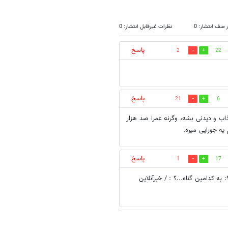
 صف انتشار: 0
نظرات غیرقابل انتشار: 0
پاسخ
2
22
پاسخ
21
6
 تا کیپ پر بشه تا جذاب و دیدنی بشه، وگرنه عمرا صد هزار
یه جورایی میره.
پاسخ
1
17
 به کدامین گناه...؟ : / خبرآنلاین
پاسخ
20
3