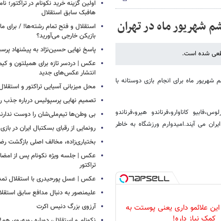
اولین گزینه خرید نکونام در تراکتور؛ نا
هافبک سابق استقلال
م شهریور ماه در تهران
استقلال و فتح تمام رشته‌ها! / برای 
بازیکن خارجی می‌آورید؟
پاسخ نهایی حسین‌نژاد به پیشنهاد پرس
قطعی شده است.
عکس | دردسر تازه برای همیلتون و کیم 
انتشار عکس‌های جدید
شهریور ماه برای انجام بازی دوستانه با
محل میزبانی آسیایی تراکتور و استق
تصمیم نهایی پرسپولیس درباره جذب رض
وس،فابیو کاناوارو،فرناندو هیرو،فرناندو
بی وطن‌ها تیم‌ملی‌شان را دوست ندارند
 ایران می آیند.امیدوارم ورزشگاه به خاطر
رونمایی از رقبای بسکتبال ایران در بازی
بختیاری‌زاده، مخالف اصلی بازگشت رضا
عکس | جلسه ویژه نکونام پس از امضای 
تراکتور
عکس | عسل پورحیدری با استقلال تمدی
علیمنصور به دنبال مدافع سابق استقلا
آرزوی بزرگ دنیس اکرت
این علائمو داری یعنی پوستت به
کمک نیاز داره!
نکونام و استقلال، دوباره روبه‌روی هم!