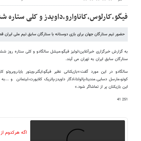
فیگو،کارلوس،کاناوارو،داویدز و کلی ستاره شش
حضور تیم ستارگان جهان برای بازی دوستانه با ستارگان سابق تیم ملی ایران 
به گزارش خبرگزاری خبرآنلاین؛لوئیز فیگو،میشل سالگادو و کلی ستاره روز ششم 
ستارگان سابق ایران به تهران می آیند.
سالگادو در این مورد گفت:«بازیکنانی نظیر فیگو،ایگنر،ویتور بایا،روبروتو کارل
کوتو،مارسل دسایی.مندیتا،پائولتا،ادگار داویدز،پاتریک کلایورت،لیتمانن و ...به
این بازیکنان پر از تماشاگر شود.»
251 41
اگه هرکدوم از 