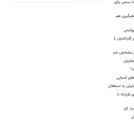
مه رسمی برای
ماهیگیری هم
پولیس
کارداشیان با
لال مشخص شد
اییان
؟
‌های آسیایی
ییان به استقلال
قرارداد با
د کرد
ل