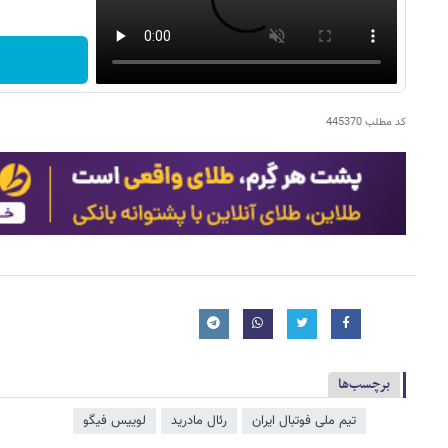
کد مطلب
445370
برچسب‌ها
تیم ملی فوتبال ایران
رئال مادرید
لوییس فیگو