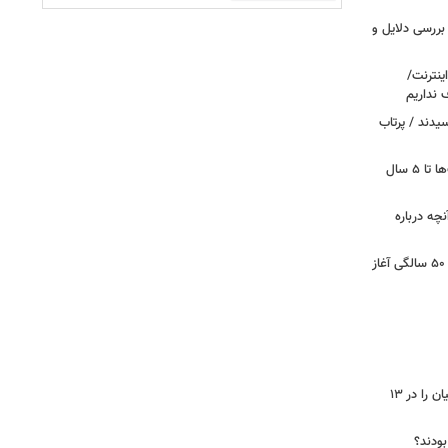
بررسی دلایل و
ینترنت/
 نداریم
یدند / پرتاب
اینترنت در تسخیر ربات‌ها / ترافیک بات‌ها تا ۵ سال
آنچه درباره
کشف تغییری پنهان در مغز که از حدود ۵۰ سالگی آغاز
جاسوس‌افزار چینی «لایت‌اسپای»، قربانیان را در ۱۳
 بودند؟