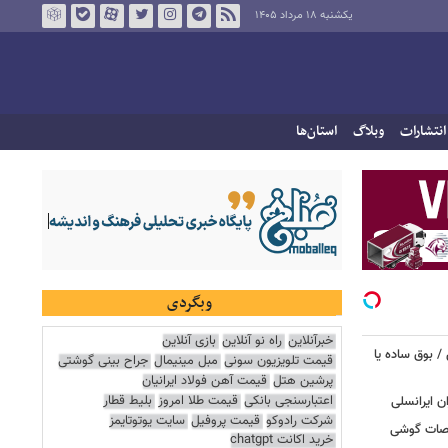
یکشنبه ۱۸ مرداد ۱۴۰۵
انتشارات
وبلاگ
استان‌ها
وبگردی
خبرآنلاین
راه نو آنلاین
بازی آنلاین
 بوق ساده یا
قیمت تلویزیون سونی
مبل مینیمال
جراح بینی گوشتی
پرشین هتل
قیمت آهن فولاد ایرانیان
اعتبارسنجی بانکی
قیمت طلا امروز
بلیط قطار
شرکت رادوکو
قیمت پروفیل
سایت یوتوتایمز
 / «Caviar» مشخصات گوشی
خرید اکانت chatgpt