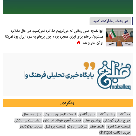
در بحث مشارکت کنید
ابوالفتح: حتی زمانی که می‌گوییم مذاکره نمی‌کنیم، در حال مذاکره
هستیم/ برجام برای ایران معجزه بود/ چون برجام به سود ایران بود آمریکا
از آن خارج شد
وبگردی
خبرآنلاین
راه نو آنلاین
بازی آنلاین
قیمت تلویزیون سونی
مبل مینیمال
جراح بینی گوشتی
پرشین هتل
قیمت آهن فولاد ایرانیان
اعتبارسنجی بانکی
قیمت طلا امروز
بلیط قطار
شرکت رادوکو
قیمت پروفیل
سایت یوتوتایمز
خرید اکانت chatgpt