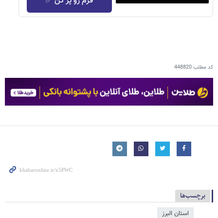
فرم رو پر کن ✅
کد مطلب
448820
برچسب‌ها
استان البرز