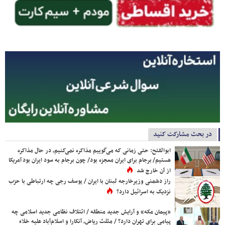
در بحث مشارکت کنید
ابوالفتح: حتی زمانی که می‌گوییم مذاکره نمی‌کنیم، در حال مذاکره
هستیم/ برجام برای ایران معجزه بود/ چون برجام به سود ایران بود آمریکا
از آن خارج شد
راز دشمنی وزیرخارجه لبنان با ایران / یوسف رجی چه ارتباطی با حزب
نزدیک به اسرائیل دارد؟
«پیمان مکه» و آرایش جدید منطقه / ائتلاف نظامی جدید اسلامی چه
پیامی برای تهران دارد؟ / مثلث ریاض، آنکارا و اسلام‌آباد علیه خلاء