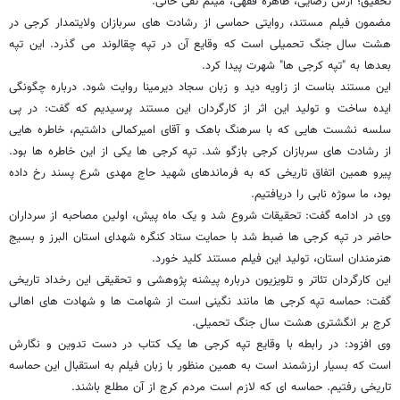
تحقیق؛ آرش رضایی، طاهره فقهی، میثم تقی خانی.
مضمون فیلم مستند، روایتی حماسی از رشادت های سربازان ولایتمدار کرجی در
هشت سال جنگ تحمیلی است که وقایع آن در تپه چقالوند می گذرد. این تپه
بعدها به "تپه کرجی ها" شهرت پیدا کرد.
این مستند بناست از زاویه دید و زبان سجاد دیرمینا روایت شود. درباره چگونگی
ایده ساخت و تولید این اثر از کارگردان این مستند پرسیدیم که گفت: در پی
سلسه نشست‏ هایی که با سرهنگ باهک و آقای امیرکمالی داشتیم، خاطره‏ هایی
از رشادت‏ های سربازان کرجی بازگو شد. تپه کرجی ‏ها یکی از این خاطره‏ ها بود.
پیرو همین اتفاق تاریخی که به فرمانده‏ای شهید حاج مهدی شرع ‏پسند رخ داده
بود، ما سوژه نابی را دریافتیم.
وی در ادامه گفت: تحقیقات شروع شد و یک ماه پیش، اولین مصاحبه از سرداران
حاضر در تپه کرجی‏ ها ضبط شد با حمایت ستاد کنگره شهدای استان البرز و بسیج
هنرمندان استان، تولید این فیلم مستند کلید خورد.
این کارگردان تئاتر و تلویزیون درباره پیشنه پژوهشی و تحقیقی این رخداد تاریخی
گفت: حماسه تپه کرجی‏ ها مانند نگینی است از شهامت‏ ها و شهادت‏ های اهالی
کرج بر انگشتری هشت سال جنگ تحمیلی.
وی افزود: در رابطه با وقایع تپه کرجی‏ ها یک کتاب در دست تدوین و نگارش
است که بسیار ارزشمند است به همین منظور با زبان فیلم به استقبال این حماسه
تاریخی رفتیم. حماسه ‏ای که لازم است مردم کرج از آن مطلع باشند.