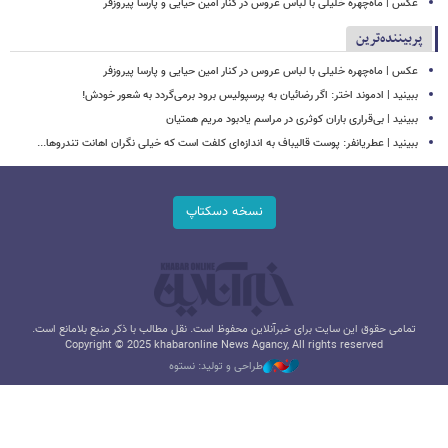
عکس | ماه‌چهره خلیلی با لباس عروس در کنار امین حیایی و پارسا پیروزفر
پربیننده‌ترین
عکس | ماه‌چهره خلیلی با لباس عروس در کنار امین حیایی و پارسا پیروزفر
ببینید | ادموند اختر: اگر رضائیان به پرسپولیس برود برمی‌گردد به شعور خودش!
ببینید | بی‌قراری باران کوثری در مراسم یادبود مریم همتیان
ببینید | عطریانفر: پوست قالیباف به اندازه‌ای کلفت است که خیلی نگران اهانت تندروها...
نسخه دسکتاپ
تمامی حقوق این سایت برای خبرآنلاین محفوظ است. نقل مطالب با ذکر منبع بلامانع است.
Copyright © 2025 khabaronline News Agancy, All rights reserved
طراحی و تولید: نستوه