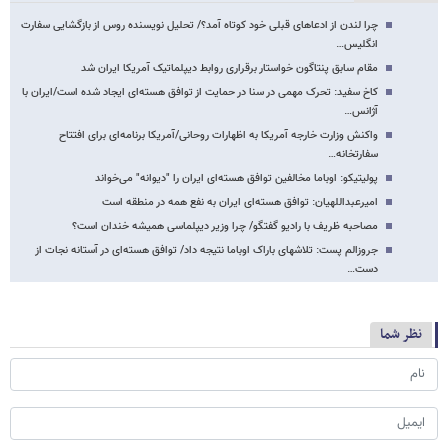
چرا لندن از ادعاهای قبلی خود کوتاه آمد؟/ تحلیل نویسنده روس از بازگشایی سفارت
انگلیس…
مقام سابق پنتاگون خواستار برقراری روابط دیپلماتیک آمریکا ایران شد
کاخ سفید: تحرک مهمی در سنا در حمایت از توافق هسته‌ای ایجاد شده است/ایران با
آژانس…
واکنش وزارت خارجه آمریکا به اظهارات روحانی/آمریکا برنامه‌ای برای افتتاح
سفارتخانه…
پولیتیکو: اوباما مخالفین توافق هسته‌ای ایران را "دیوانه" می‌خواند
امیرعبداللهیان: توافق هسته‌ای ایران به نفع همه در منطقه است
مصاحبه ظریف با رادیو گفتگو/ چرا وزیر دیپلماسی همیشه خندان است؟
جروزالم پست: تلاشهای باراک اوباما نتیجه داد/ توافق هسته‌ای در آستانه نجات از
دست…
نظر شما