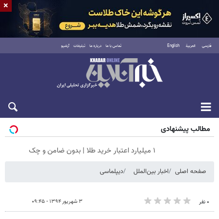
×
فارسی
العربية
English
تماس با ما
درباره ما
تبلیغات
آرشیو
پنجشنبه ۱۵ مرداد ۱۴۰۵
مطالب پیشنهادی
۱ میلیارد اعتبار خرید طلا | بدون ضامن و چک
صفحه اصلی
اخبار بین‌الملل
دیپلماسی
۳ شهریور ۱۳۹۴ - ۰۹:۴۵
۰ نفر