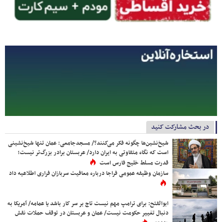
در بحث مشارکت کنید
شیخ‌نشین‌ها چگونه فکر می‌کنند؟/ مسجدجامعی: عمان تنها شیخ‌نشینی
است که نگاه متفاوتی به ایران دارد/ عربستان برادر بزرگ‌تر نیست؛
قدرت مسلط خلیج فارس است
سازمان وظیفه عمومی فراجا درباره معافیت سربازان فراری اطلاعیه داد
ابوالفتح: برای ترامپ مهم نیست تاج بر سر کار باشد یا عمامه/ آمریکا به
دنبال تغییر حکومت نیست/ عمان و عربستان در توقف حملات نقش